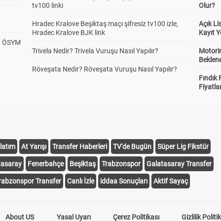
tv100 linki
Olur?
Hradec Kralove Beşiktaş maçı şifresiz tv100 izle,
Açık L
Hradec Kralove BJK link
Kayıt Y
? ÖSYM
Trivela Nedir? Trivela Vuruşu Nasıl Yapılır?
Motorin
Beklene
Röveşata Nedir? Röveşata Vuruşu Nasıl Yapılır?
Fındık 
Fiyatla
latım
At Yarışı
Transfer Haberleri
TV'de Bugün
Süper Lig Fikstür
tasaray
Fenerbahçe
Beşiktaş
Trabzonspor
Galatasaray Transfer
rabzonspor Transfer
Canlı İzle
iddaa Sonuçları
Aktif Sayaç
About US
Yasal Uyarı
Çerez Politikası
Gizlilik Politi