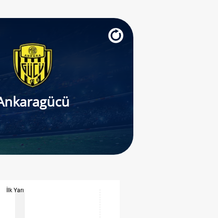
Ankaragücü
İlk Yarı