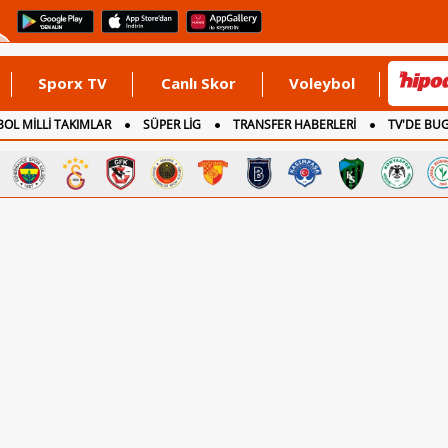
Sporx TV
Canlı Skor
Voleybol
OL MİLLİ TAKIMLAR
SÜPER LİG
TRANSFER HABERLERİ
TV'DE BU