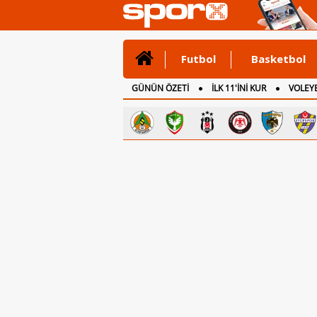
Futbol
Basketbol
GÜNÜN ÖZETİ
İLK 11'İNİ KUR
VOLEYB
CANLI ANLATIM
İNGİLTERE