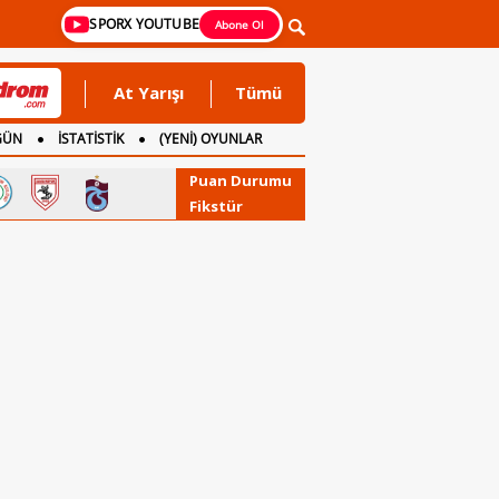
SPORX YOUTUBE
Abone Ol
At Yarışı
Tümü
GÜN
İSTATİSTİK
(YENİ) OYUNLAR
Puan Durumu
Fikstür