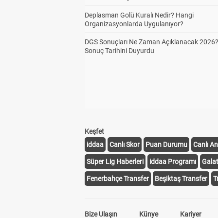
Deplasman Golü Kuralı Nedir? Hangi
Organizasyonlarda Uygulanıyor?
DGS Sonuçları Ne Zaman Açıklanacak 2026
Sonuç Tarihini Duyurdu
Keşfet
iddaa
Canlı Skor
Puan Durumu
Canlı An
Süper Lig Haberleri
iddaa Programı
Gala
Fenerbahçe Transfer
Beşiktaş Transfer
T
Bize Ulaşın
Künye
Kariyer