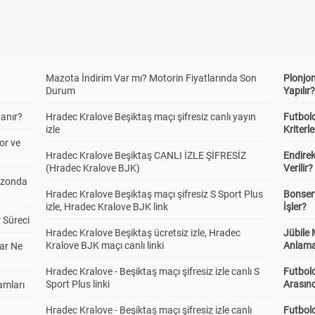
Mazota İndirim Var mı? Motorin Fiyatlarında Son
Plonjon
Durum
Yapılır
anır?
Hradec Kralove Beşiktaş maçı şifresiz canlı yayın
Futbold
izle
Kriterle
or ve
Hradec Kralove Beşiktaş CANLI İZLE ŞİFRESİZ
Endire
(Hradec Kralove BJK)
Verilir?
ezonda
Hradec Kralove Beşiktaş maçı şifresiz S Sport Plus
Bonserv
izle, Hradec Kralove BJK link
İşler?
 Süreci
Hradec Kralove Beşiktaş ücretsiz izle, Hradec
Jübile
Kralove BJK maçı canlı linki
Anlama
ar Ne
Hradec Kralove - Beşiktaş maçı şifresiz izle canlı S
Futbold
Sport Plus linki
Arasınd
amları
Hradec Kralove - Beşiktaş maçı şifresiz izle canlı
Futbol