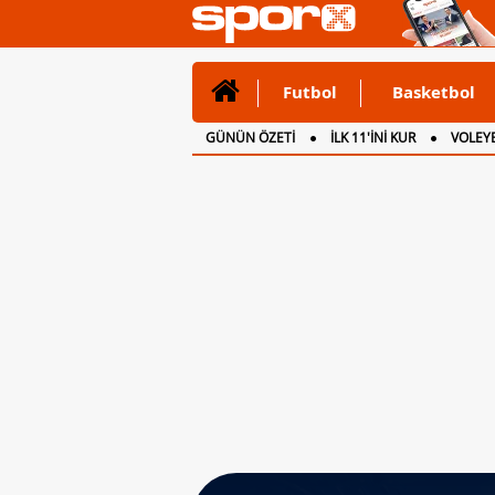
Futbol
Basketbol
GÜNÜN ÖZETİ
İLK 11'İNİ KUR
VOLEYB
CANLI ANLATIM
İNGİLTERE