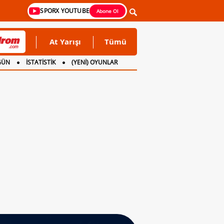
SPORX YOUTUBE
Abone Ol
At Yarışı
Tümü
GÜN
İSTATİSTİK
(YENİ) OYUNLAR