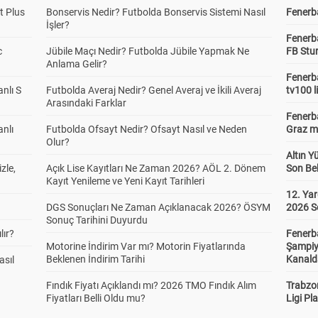
t Plus
Bonservis Nedir? Futbolda Bonservis Sistemi Nasıl
Fenerba
İşler?
Fenerb
c
Jübile Maçı Nedir? Futbolda Jübile Yapmak Ne
FB Stu
Anlama Gelir?
Fenerba
anlı S
Futbolda Averaj Nedir? Genel Averaj ve İkili Averaj
tv100 l
Arasındaki Farklar
Fenerba
anlı
Futbolda Ofsayt Nedir? Ofsayt Nasıl ve Neden
Graz ma
Olur?
Altın Y
zle,
Açık Lise Kayıtları Ne Zaman 2026? AÖL 2. Dönem
Son Bek
Kayıt Yenileme ve Yeni Kayıt Tarihleri
12. Yar
DGS Sonuçları Ne Zaman Açıklanacak 2026? ÖSYM
2026 S
Sonuç Tarihini Duyurdu
lır?
Fenerb
Motorine İndirim Var mı? Motorin Fiyatlarında
Şampiy
Beklenen İndirim Tarihi
Kanald
asıl
Fındık Fiyatı Açıklandı mı? 2026 TMO Fındık Alım
Trabzo
Fiyatları Belli Oldu mu?
Ligi Pla