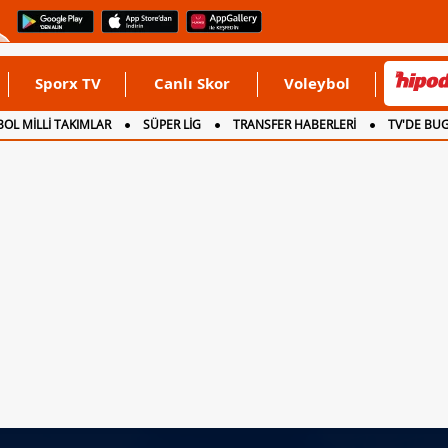
Sporx TV
Canlı Skor
Voleybol
OL MİLLİ TAKIMLAR
SÜPER LİG
TRANSFER HABERLERİ
TV'DE BU