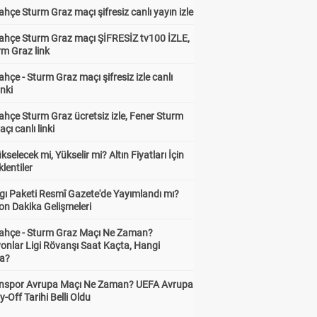
hçe Sturm Graz maçı şifresiz canlı yayın izle
ahçe Sturm Graz maçı ŞİFRESİZ tv100 İZLE,
rm Graz link
hçe - Sturm Graz maçı şifresiz izle canlı
inki
hçe Sturm Graz ücretsiz izle, Fener Sturm
çı canlı linki
ükselecek mi, Yükselir mi? Altın Fiyatları İçin
lentiler
gı Paketi Resmî Gazete'de Yayımlandı mı?
on Dakika Gelişmeleri
ahçe - Sturm Graz Maçı Ne Zaman?
onlar Ligi Rövanşı Saat Kaçta, Hangi
a?
nspor Avrupa Maçı Ne Zaman? UEFA Avrupa
y-Off Tarihi Belli Oldu