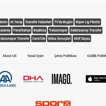
latım
At Yarışı
Transfer Haberleri
TV'de Bugün
Süper Lig Fikstür
tasaray
Fenerbahçe
Beşiktaş
Trabzonspor
Galatasaray Transfer
rabzonspor Transfer
Canlı İzle
iddaa Sonuçları
Aktif Sayaç
About US
Yasal Uyarı
Çerez Politikası
Gizlilik Politi