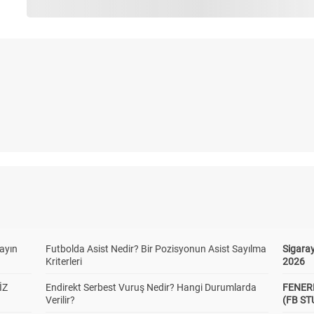
yayın
Futbolda Asist Nedir? Bir Pozisyonun Asist Sayılma
Sigaray
Kriterleri
2026
İZ
Endirekt Serbest Vuruş Nedir? Hangi Durumlarda
FENER
Verilir?
(FB S