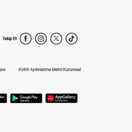
Takip Et
kası
KVKK Aydınlatma Metni Kurumsal