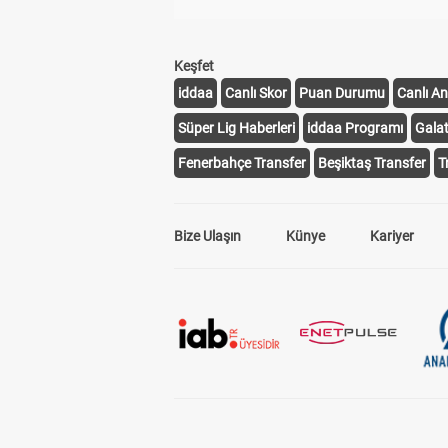
Keşfet
iddaa
Canlı Skor
Puan Durumu
Canlı An
Süper Lig Haberleri
iddaa Programı
Gala
Fenerbahçe Transfer
Beşiktaş Transfer
T
Bize Ulaşın
Künye
Kariyer