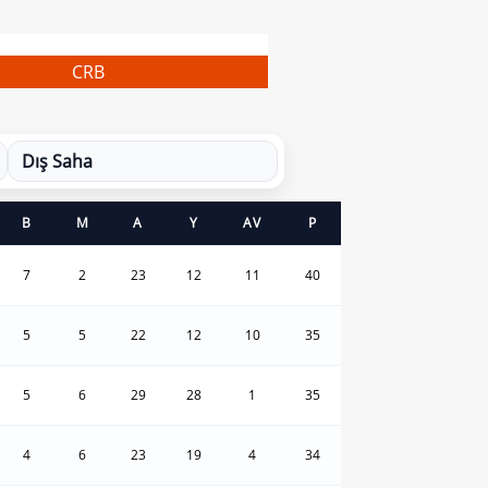
CRB
Dış Saha
B
M
A
Y
AV
P
7
2
23
12
11
40
5
5
22
12
10
35
5
6
29
28
1
35
4
6
23
19
4
34