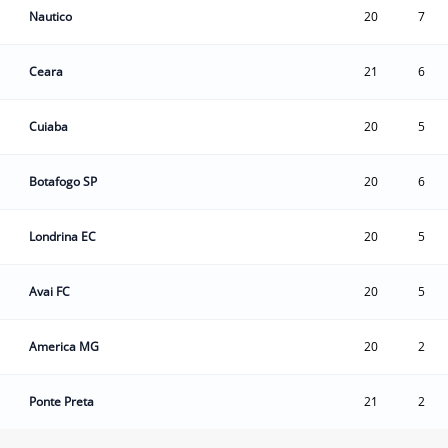
Nautico
20
7
Ceara
21
6
Cuiaba
20
5
Botafogo SP
20
6
Londrina EC
20
5
Avai FC
20
5
America MG
20
2
Ponte Preta
21
2