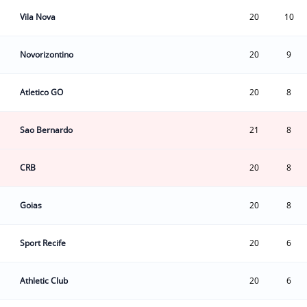
Vila Nova
20
10
Novorizontino
20
9
Atletico GO
20
8
Sao Bernardo
21
8
CRB
20
8
Goias
20
8
Sport Recife
20
6
Athletic Club
20
6