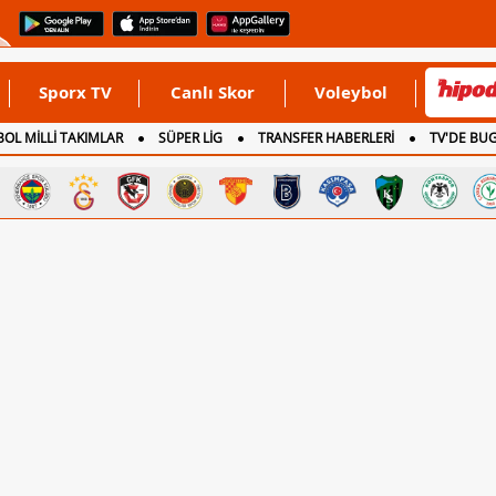
Sporx TV
Canlı Skor
Voleybol
OL MİLLİ TAKIMLAR
SÜPER LİG
TRANSFER HABERLERİ
TV'DE BU