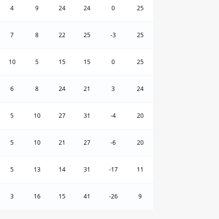
4
9
24
24
0
25
7
8
22
25
-3
25
10
5
15
15
0
25
6
8
24
21
3
24
5
10
27
31
-4
20
5
10
21
27
-6
20
5
13
14
31
-17
11
3
16
15
41
-26
9