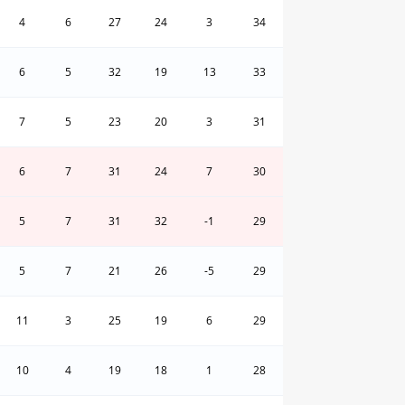
4
6
27
24
3
34
6
5
32
19
13
33
7
5
23
20
3
31
6
7
31
24
7
30
5
7
31
32
-1
29
5
7
21
26
-5
29
11
3
25
19
6
29
10
4
19
18
1
28