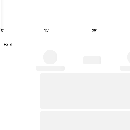
0'
15'
30'
UTBOL