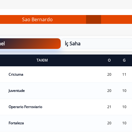
Sao Bernardo
el
İç Saha
TAKIM
O
G
Criciuma
20
11
Juventude
20
10
Operario Ferroviario
21
10
Fortaleza
20
10