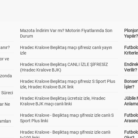
Mazota İndirim Var mı? Motorin Fiyatlarında Son
Plonjon
Durum
Yapılır
anır?
Hradec Kralove Beşiktaş maçı şifresiz canlı yayın
Futbold
izle
Kriterle
or ve
Hradec Kralove Beşiktaş CANLI İZLE ŞİFRESİZ
Endire
(Hradec Kralove BJK)
Verilir?
ezonda
Hradec Kralove Beşiktaş maçı şifresiz S Sport Plus
Bonserv
izle, Hradec Kralove BJK link
İşler?
 Süreci
Hradec Kralove Beşiktaş ücretsiz izle, Hradec
Jübile
Kralove BJK maçı canlı linki
Anlama
ar Ne
Hradec Kralove - Beşiktaş maçı şifresiz izle canlı S
Futbold
Sport Plus linki
Arasınd
amları
Hradec Kralove - Beşiktaş maçı şifresiz izle canlı
Futbol
tv100 linki
Olur?