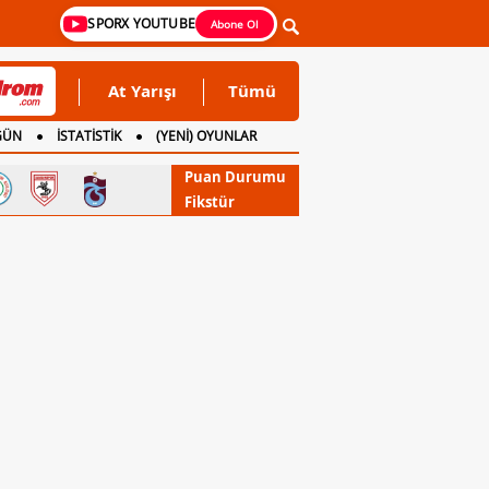
SPORX YOUTUBE
Abone Ol
At Yarışı
Tümü
GÜN
İSTATİSTİK
(YENİ) OYUNLAR
Puan Durumu
Fikstür