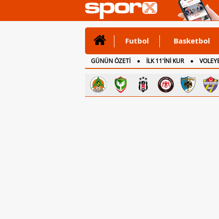
Futbol
Basketbol
GÜNÜN ÖZETİ
İLK 11'İNİ KUR
VOLEYB
CANLI ANLATIM
İNGİLTERE