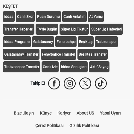
KEŞFET
iddaa
Canlı Skor
Puan Durumu
Canlı Anlatım
At Yarışı
Transfer Haberleri
TV'de Bugün
Süper Lig Fikstür
Süper Lig Haberleri
iddaa Programı
Galatasaray
Fenerbahçe
Beşiktaş
Trabzonspor
Galatasaray Transfer
Fenerbahçe Transfer
Beşiktaş Transfer
Trabzonspor Transfer
Canlı İzle
iddaa Sonuçları
Aktif Sayaç
Takip Et
Bize Ulaşın
Künye
Kariyer
About US
Yasal Uyarı
Çerez Politikası
Gizlilik Politikası