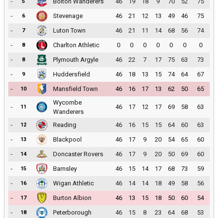
-
Bolton Wanderers
46
19
18
9
70
52
75
5
-
Stevenage
46
21
12
13
49
46
75
6
-
Luton Town
46
21
11
14
68
56
74
7
-
Charlton Athletic
0
0
0
0
0
0
0
8
-
Plymouth Argyle
46
22
7
17
75
63
73
8
-
Huddersfield
46
18
13
15
74
64
67
9
-
Mansfield Town
46
16
17
13
62
50
65
10
Wycombe
-
46
17
12
17
69
58
63
11
Wanderers
-
Reading
46
16
15
15
64
60
63
12
-
Blackpool
46
17
9
20
54
65
60
13
-
Doncaster Rovers
46
17
9
20
50
69
60
14
-
Barnsley
46
15
14
17
68
73
59
15
-
Wigan Athletic
46
14
14
18
49
58
56
16
-
Burton Albion
46
13
15
18
50
60
54
17
-
Peterborough
46
15
8
23
64
68
53
18