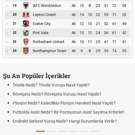
-
AFC Wimbledon
46
15
8
23
51
72
53
19
-
Leyton Orient
46
14
10
22
59
71
52
20
-
Exeter City
46
12
13
21
52
61
49
21
-
Port Vale
46
10
12
24
36
61
42
22
-
Rotherham United
46
10
11
25
41
71
41
23
-
Northampton Town
46
9
8
29
39
74
35
24
Şu An Popüler İçerikler
Trivela Nedir? Trivela Vuruşu Nasıl Yapılır?
Röveşata Nedir? Röveşata Vuruşu Nasıl Yapılır?
Plonjon Nedir? Kalecilikte Plonjon Hareketi Nasıl Yapılır?
Futbolda Asist Nedir? Bir Pozisyonun Asist Sayılma Kriterleri
Endirekt Serbest Vuruş Nedir? Hangi Durumlarda Verilir?