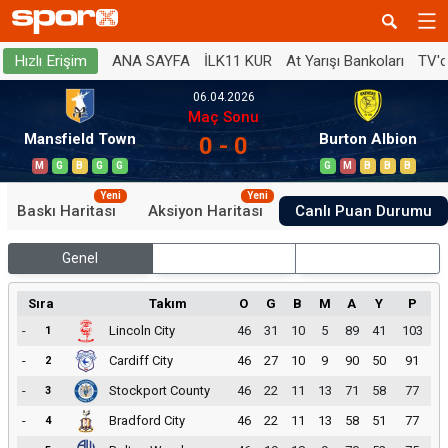
ANA SAYFA
İLK11 KUR
At Yarışı Bankoları
TV'
Hızlı Erişim
06.04.2026
Maç Sonu
Mansfield Town
Burton Albion
0 - 0
M
G
B
G
G
G
M
B
B
B
Yeni
Yeni
Baskı Haritası
Aksiyon Haritası
Canlı Puan Durumu
Genel
İç Saha
Dış Saha
Sıra
Takım
O
G
B
M
A
Y
P
-
Lincoln City
46
31
10
5
89
41
103
1
-
Cardiff City
46
27
10
9
90
50
91
2
-
Stockport County
46
22
11
13
71
58
77
3
-
Bradford City
46
22
11
13
58
51
77
4