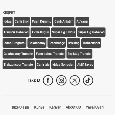
KEŞFET
iddaa
Canlı Skor
Puan Durumu
Canlı Anlatım
At Yarışı
Transfer Haberleri
TV'de Bugün
Süper Lig Fikstür
Süper Lig Haberleri
iddaa Programı
Galatasaray
Fenerbahçe
Beşiktaş
Trabzonspor
Galatasaray Transfer
Fenerbahçe Transfer
Beşiktaş Transfer
Trabzonspor Transfer
Canlı İzle
iddaa Sonuçları
Aktif Sayaç
Takip Et
Bize Ulaşın
Künye
Kariyer
About US
Yasal Uyarı