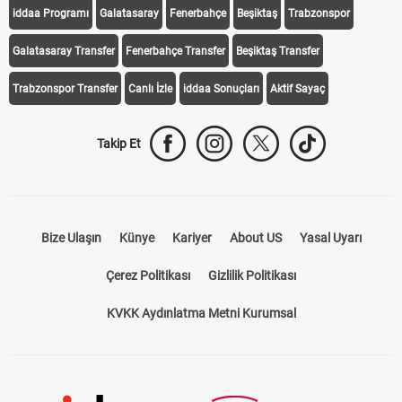
iddaa Programı
Galatasaray
Fenerbahçe
Beşiktaş
Trabzonspor
Galatasaray Transfer
Fenerbahçe Transfer
Beşiktaş Transfer
Trabzonspor Transfer
Canlı İzle
iddaa Sonuçları
Aktif Sayaç
Takip Et
Bize Ulaşın
Künye
Kariyer
About US
Yasal Uyarı
Çerez Politikası
Gizlilik Politikası
KVKK Aydınlatma Metni Kurumsal