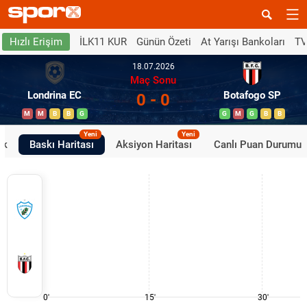
İLK11 KUR
Günün Özeti
At Yarışı Bankoları
TV
Hızlı Erişim
18.07.2026
Maç Sonu
Londrina EC
Botafogo SP
0 - 0
M
M
B
B
G
G
M
G
B
B
Yeni
Yeni
ik
Baskı Haritası
Aksiyon Haritası
Canlı Puan Durumu
0'
15'
30'