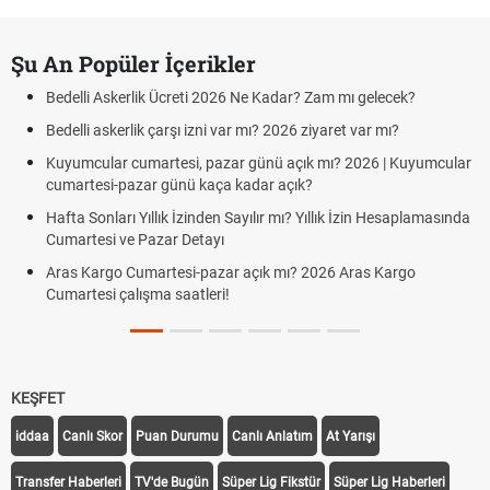
Şu An Popüler İçerikler
Bedelli Askerlik Ücreti 2026 Ne Kadar? Zam mı gelecek?
Bedelli askerlik çarşı izni var mı? 2026 ziyaret var mı?
Kuyumcular cumartesi, pazar günü açık mı? 2026 | Kuyumcular
cumartesi-pazar günü kaça kadar açık?
Hafta Sonları Yıllık İzinden Sayılır mı? Yıllık İzin Hesaplamasında
Cumartesi ve Pazar Detayı
Aras Kargo Cumartesi-pazar açık mı? 2026 Aras Kargo
Cumartesi çalışma saatleri!
KEŞFET
iddaa
Canlı Skor
Puan Durumu
Canlı Anlatım
At Yarışı
Transfer Haberleri
TV'de Bugün
Süper Lig Fikstür
Süper Lig Haberleri