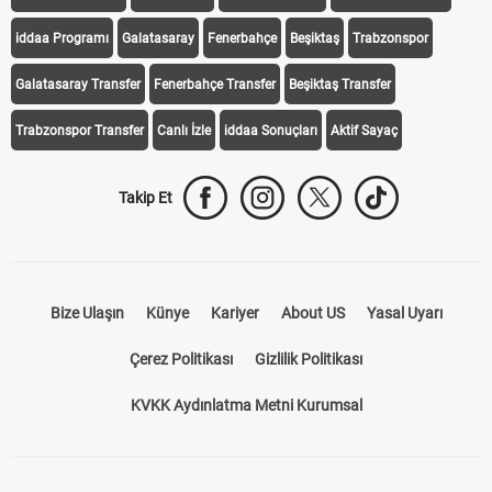
iddaa Programı
Galatasaray
Fenerbahçe
Beşiktaş
Trabzonspor
Galatasaray Transfer
Fenerbahçe Transfer
Beşiktaş Transfer
Trabzonspor Transfer
Canlı İzle
iddaa Sonuçları
Aktif Sayaç
Takip Et
Bize Ulaşın
Künye
Kariyer
About US
Yasal Uyarı
Çerez Politikası
Gizlilik Politikası
KVKK Aydınlatma Metni Kurumsal