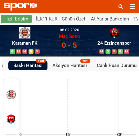
İLK11 KUR
Günün Özeti
At Yarışı Bankoları
TV
Hızlı Erişim
08.02.2026
Maç Sonu
Karaman FK
24 Erzincanspor
0 - 5
G
M
M
B
M
M
G
M
G
M
Yeni
Yeni
ik
Baskı Haritası
Aksiyon Haritası
Canlı Puan Durumu
0'
15'
30'