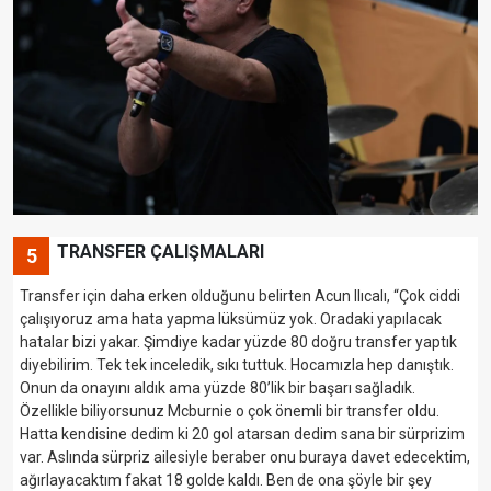
TRANSFER ÇALIŞMALARI
5
Transfer için daha erken olduğunu belirten Acun Ilıcalı, “Çok ciddi
çalışıyoruz ama hata yapma lüksümüz yok. Oradaki yapılacak
hatalar bizi yakar. Şimdiye kadar yüzde 80 doğru transfer yaptık
diyebilirim. Tek tek inceledik, sıkı tuttuk. Hocamızla hep danıştık.
Onun da onayını aldık ama yüzde 80’lik bir başarı sağladık.
Özellikle biliyorsunuz Mcburnie o çok önemli bir transfer oldu.
Hatta kendisine dedim ki 20 gol atarsan dedim sana bir sürprizim
var. Aslında sürpriz ailesiyle beraber onu buraya davet edecektim,
ağırlayacaktım fakat 18 golde kaldı. Ben de ona şöyle bir şey