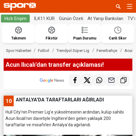
İLK11 KUR
Günün Özeti
At Yarışı Bankoları
TV'
Hızlı Erişim
Takımım
Fikstür
Puan Durumu
Canlı Skor
Spor Haberleri
Futbol
Trendyol Süper Lig
Fenerbahçe
Acun I
Acun Ilıcalı'dan transfer açıklaması!
ANTALYA'DA TARAFTARLARI AĞIRLADI
10
Hull City’nin Premier Lig’e yükselmesinin ardından, kulüp sahibi
Acun Ilıcalı’nın davetiyle İngiltere’den gelen yaklaşık 200
taraftarlar ve misafirleri Antalya’da ağırlandı.