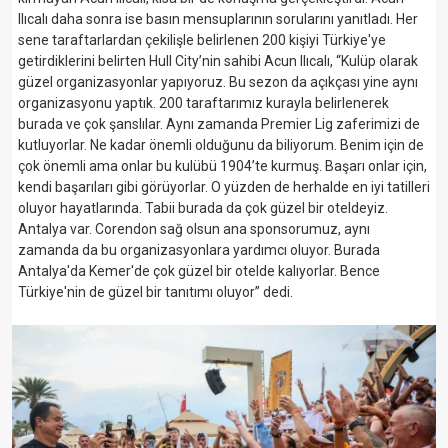
Ilıcalı daha sonra ise basın mensuplarının sorularını yanıtladı. Her
sene taraftarlardan çekilişle belirlenen 200 kişiyi Türkiye'ye
getirdiklerini belirten Hull City’nin sahibi Acun Ilıcalı, “Kulüp olarak
güzel organizasyonlar yapıyoruz. Bu sezon da açıkçası yine aynı
organizasyonu yaptık. 200 taraftarımız kurayla belirlenerek
burada ve çok şanslılar. Aynı zamanda Premier Lig zaferimizi de
kutluyorlar. Ne kadar önemli olduğunu da biliyorum. Benim için de
çok önemli ama onlar bu kulübü 1904’te kurmuş. Başarı onlar için,
kendi başarıları gibi görüyorlar. O yüzden de herhalde en iyi tatilleri
oluyor hayatlarında. Tabii burada da çok güzel bir oteldeyiz.
Antalya var. Corendon sağ olsun ana sponsorumuz, aynı
zamanda da bu organizasyonlara yardımcı oluyor. Burada
Antalya'da Kemer'de çok güzel bir otelde kalıyorlar. Bence
Türkiye'nin de güzel bir tanıtımı oluyor” dedi.