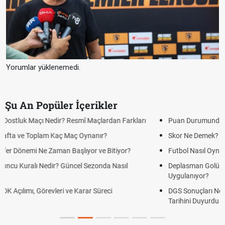
Yorumlar yüklenemedi.
Şu An Popüler İçerikler
Puan Durumunda AG, OM ve Diğer Kısaltmalar Ne Anlama Gelir?
Skor Ne Demek? Sporda Skor ve Sonuç Kavramları
Futbol Nasıl Oynanır? Temel Futbol Kuralları
Deplasman Golü Kuralı Nedir? Hangi Organizasyonlarda
Uygulanıyor?
DGS Sonuçları Ne Zaman Açıklanacak 2026? ÖSYM Sonuç
Tarihini Duyurdu