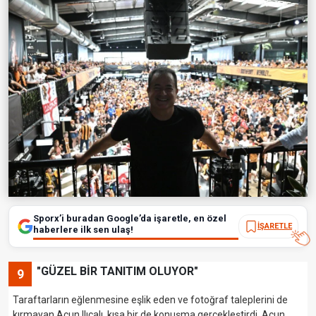
Sporx’i buradan Google’da işaretle, en özel
İŞARETLE
haberlere ilk sen ulaş!
"GÜZEL BİR TANITIM OLUYOR"
9
Taraftarların eğlenmesine eşlik eden ve fotoğraf taleplerini de
kırmayan Acun Ilıcalı, kısa bir de konuşma gerçekleştirdi. Acun