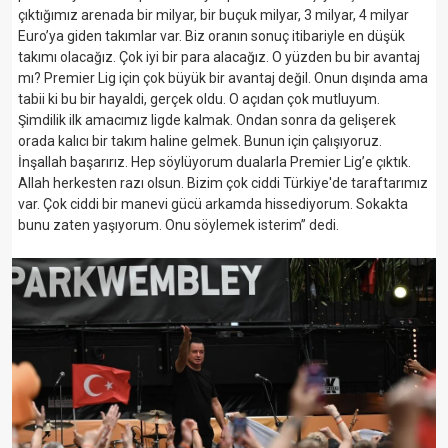
çıktığımız arenada bir milyar, bir buçuk milyar, 3 milyar, 4 milyar
Euro’ya giden takımlar var. Biz oranın sonuç itibariyle en düşük
takımı olacağız. Çok iyi bir para alacağız. O yüzden bu bir avantaj
mı? Premier Lig için çok büyük bir avantaj değil. Onun dışında ama
tabii ki bu bir hayaldi, gerçek oldu. O açıdan çok mutluyum.
Şimdilik ilk amacımız ligde kalmak. Ondan sonra da gelişerek
orada kalıcı bir takım haline gelmek. Bunun için çalışıyoruz.
İnşallah başarırız. Hep söylüyorum dualarla Premier Lig’e çıktık.
Allah herkesten razı olsun. Bizim çok ciddi Türkiye'de taraftarımız
var. Çok ciddi bir manevi gücü arkamda hissediyorum. Sokakta
bunu zaten yaşıyorum. Onu söylemek isterim” dedi.