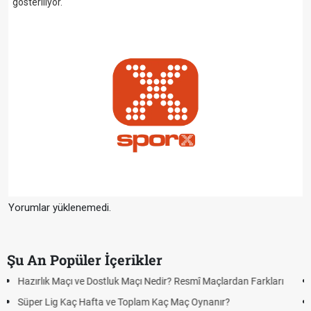
gösteriliyor.
Yorumlar yüklenemedi.
Şu An Popüler İçerikler
rı
Puan Durumunda AG, OM ve Diğer Kısaltmalar Ne Anlama Gelir?
Skor Ne Demek? Sporda Skor ve Sonuç Kavramları