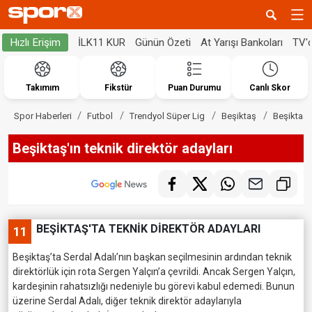
İLK11 KUR
Günün Özeti
At Yarışı Bankoları
TV'
Hızlı Erişim
Takımım
Fikstür
Puan Durumu
Canlı Skor
Spor Haberleri
Futbol
Trendyol Süper Lig
Beşiktaş
Beşiktaş'ı
Beşiktaş'ın teknik direktör adayları
BEŞİKTAŞ'TA TEKNİK DİREKTÖR ADAYLARI
11
Beşiktaş’ta Serdal Adalı’nın başkan seçilmesinin ardından teknik
direktörlük için rota Sergen Yalçın’a çevrildi. Ancak Sergen Yalçın,
kardeşinin rahatsızlığı nedeniyle bu görevi kabul edemedi. Bunun
üzerine Serdal Adalı, diğer teknik direktör adaylarıyla