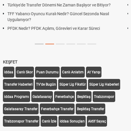
Futbol Nasıl Oynanır? Temel Futbol Kuralları
Deplasman Golü Kuralı Nedir? Hangi Organizasyonlarda
Uygulanıyor?
DGS Sonuçları Ne Zaman Açıklanacak 2026? ÖSYM Sonuç
Tarihini Duyurdu
KEŞFET
iddaa
Canlı Skor
Puan Durumu
Canlı Anlatım
At Yarışı
Transfer Haberleri
TV'de Bugün
Süper Lig Fikstür
Süper Lig Haberleri
iddaa Programı
Galatasaray
Fenerbahçe
Beşiktaş
Trabzonspor
Galatasaray Transfer
Fenerbahçe Transfer
Beşiktaş Transfer
Trabzonspor Transfer
Canlı İzle
iddaa Sonuçları
Aktif Sayaç