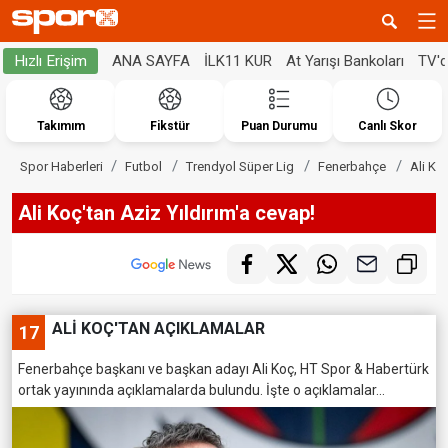
ANA SAYFA
İLK11 KUR
At Yarışı Bankoları
TV'
Hızlı Erişim
Takımım
Fikstür
Puan Durumu
Canlı Skor
Spor Haberleri
Futbol
Trendyol Süper Lig
Fenerbahçe
Ali Ko
Ali Koç'tan Aziz Yıldırım'a cevap!
ALİ KOÇ'TAN AÇIKLAMALAR
17
Fenerbahçe başkanı ve başkan adayı Ali Koç, HT Spor & Habertürk
ortak yayınında açıklamalarda bulundu. İşte o açıklamalar...