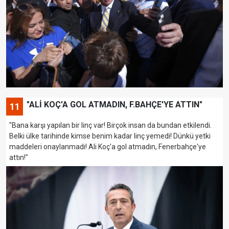
"ALİ KOÇ'A GOL ATMADIN, F.BAHÇE'YE ATTIN"
11
"Bana karşı yapılan bir linç var! Birçok insan da bundan etkilendi.
Belki ülke tarihinde kimse benim kadar linç yemedi! Dünkü yetki
maddeleri onaylanmadı! Ali Koç'a gol atmadın, Fenerbahçe'ye
attın!"