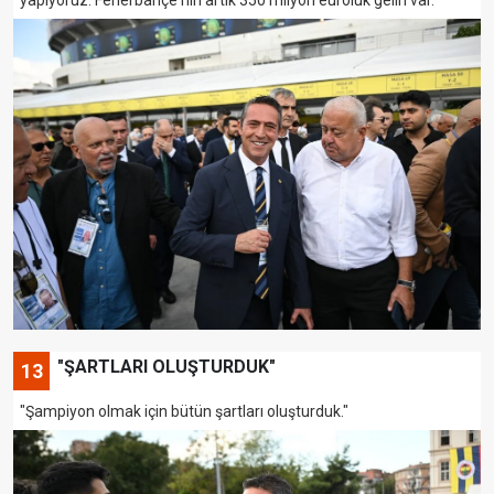
yapıyoruz. Fenerbahçe'nin artık 350 milyon euroluk geliri var."
"ŞARTLARI OLUŞTURDUK"
13
"Şampiyon olmak için bütün şartları oluşturduk."