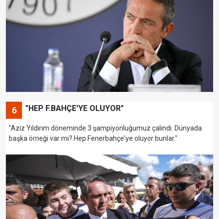
"HEP F.BAHÇE'YE OLUYOR"
6
"Aziz Yıldırım döneminde 3 şampiyonluğumuz çalındı. Dünyada
başka örneği var mı? Hep Fenerbahçe'ye oluyor bunlar."