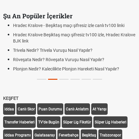
Şu An Popüler İçerikler
Hradec Kralove - Beşiktaş maçı şifresiz izle canlı tv100 linki
Hradec Kralove Beşiktaş maçı şifresiz tv100 izle, Hradec Kralove
BJK link
Trivela Nedir? Trivela Vuruşu Nasıl Yapılır?
Röveşata Nedir? Röveşata Vuruşu Nasıl Yapılır?
Plonjon Nedir? Kalecilikte Plonjon Hareketi Nasıl Yapılır?
KEŞFET
iddaa
Canlı Skor
Puan Durumu
Canlı Anlatım
At Yarışı
Transfer Haberleri
TV'de Bugün
Süper Lig Fikstür
Süper Lig Haberleri
iddaa Programı
Galatasaray
Fenerbahçe
Beşiktaş
Trabzonspor