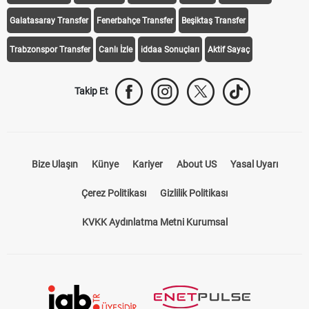
Galatasaray Transfer
Fenerbahçe Transfer
Beşiktaş Transfer
Trabzonspor Transfer
Canlı İzle
iddaa Sonuçları
Aktif Sayaç
Takip Et
Bize Ulaşın
Künye
Kariyer
About US
Yasal Uyarı
Çerez Politikası
Gizlilik Politikası
KVKK Aydınlatma Metni Kurumsal