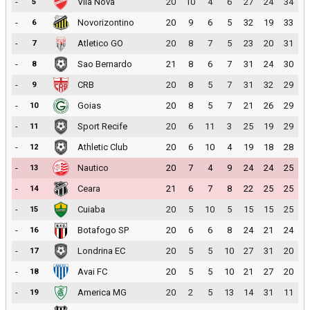
-
Vila Nova
20
10
4
6
27
24
34
5
-
Novorizontino
20
9
6
5
32
19
33
6
-
Atletico GO
20
8
7
5
23
20
31
7
-
Sao Bernardo
21
8
6
7
31
24
30
8
-
CRB
20
8
5
7
31
32
29
9
-
Goias
20
8
5
7
21
26
29
10
-
Sport Recife
20
6
11
3
25
19
29
11
-
Athletic Club
20
6
10
4
19
18
28
12
-
Nautico
20
7
4
9
24
24
25
13
-
Ceara
21
6
7
8
22
25
25
14
-
Cuiaba
20
5
10
5
15
15
25
15
-
Botafogo SP
20
6
6
8
24
21
24
16
-
Londrina EC
20
5
5
10
27
31
20
17
-
Avai FC
20
5
5
10
21
27
20
18
-
America MG
20
2
5
13
14
31
11
19