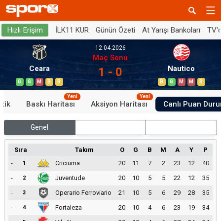
İLK11 KUR
Günün Özeti
At Yarışı Bankoları
TV'
Hızlı Erişim
12.04.2026
Maç Sonu
Ceara
Nautico
1 - 0
G
G
M
B
B
B
G
M
M
B
Yeni
Yeni
stik
Baskı Haritası
Aksiyon Haritası
Canlı Puan Dur
Genel
İç Saha
Dış Saha
Sıra
Takım
O
G
B
M
A
Y
P
-
Criciuma
20
11
7
2
23
12
40
1
-
Juventude
20
10
5
5
22
12
35
2
-
Operario Ferroviario
21
10
5
6
29
28
35
3
-
Fortaleza
20
10
4
6
23
19
34
4