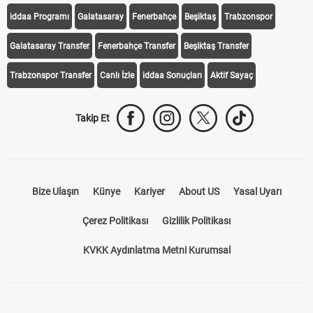
iddaa Programı
Galatasaray
Fenerbahçe
Beşiktaş
Trabzonspor
Galatasaray Transfer
Fenerbahçe Transfer
Beşiktaş Transfer
Trabzonspor Transfer
Canlı İzle
iddaa Sonuçları
Aktif Sayaç
Takip Et
Bize Ulaşın
Künye
Kariyer
About US
Yasal Uyarı
Çerez Politikası
Gizlilik Politikası
KVKK Aydınlatma Metni Kurumsal