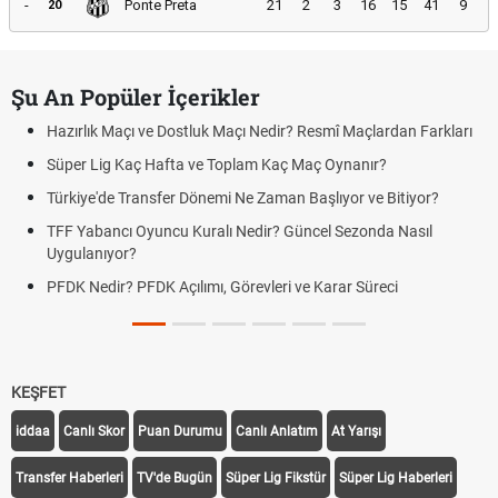
-
Ponte Preta
21
2
3
16
15
41
9
20
Şu An Popüler İçerikler
Hazırlık Maçı ve Dostluk Maçı Nedir? Resmî Maçlardan Farkları
Süper Lig Kaç Hafta ve Toplam Kaç Maç Oynanır?
Türkiye'de Transfer Dönemi Ne Zaman Başlıyor ve Bitiyor?
TFF Yabancı Oyuncu Kuralı Nedir? Güncel Sezonda Nasıl
Uygulanıyor?
PFDK Nedir? PFDK Açılımı, Görevleri ve Karar Süreci
KEŞFET
iddaa
Canlı Skor
Puan Durumu
Canlı Anlatım
At Yarışı
Transfer Haberleri
TV'de Bugün
Süper Lig Fikstür
Süper Lig Haberleri