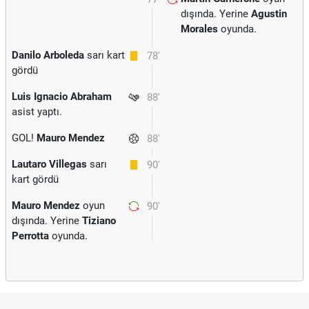
dışında. Yerine
Agustin
Morales
oyunda.
Danilo Arboleda
sarı kart
78'
gördü
Luis Ignacio Abraham
88'
asist yaptı.
GOL!
Mauro Mendez
88'
Lautaro Villegas
sarı
90'
kart gördü
Mauro Mendez
oyun
90'
dışında. Yerine
Tiziano
Perrotta
oyunda.