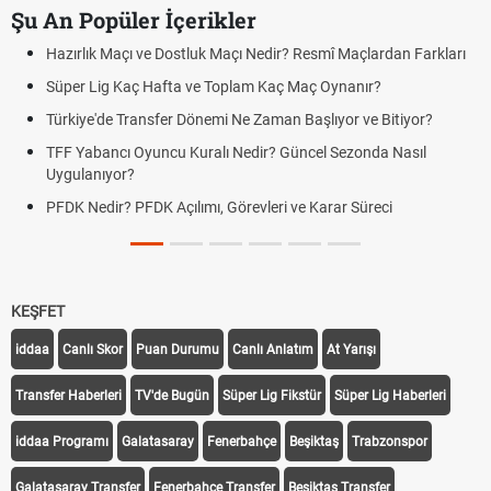
Şu An Popüler İçerikler
Hazırlık Maçı ve Dostluk Maçı Nedir? Resmî Maçlardan Farkları
Süper Lig Kaç Hafta ve Toplam Kaç Maç Oynanır?
Türkiye'de Transfer Dönemi Ne Zaman Başlıyor ve Bitiyor?
TFF Yabancı Oyuncu Kuralı Nedir? Güncel Sezonda Nasıl
Uygulanıyor?
PFDK Nedir? PFDK Açılımı, Görevleri ve Karar Süreci
KEŞFET
iddaa
Canlı Skor
Puan Durumu
Canlı Anlatım
At Yarışı
Transfer Haberleri
TV'de Bugün
Süper Lig Fikstür
Süper Lig Haberleri
iddaa Programı
Galatasaray
Fenerbahçe
Beşiktaş
Trabzonspor
Galatasaray Transfer
Fenerbahçe Transfer
Beşiktaş Transfer