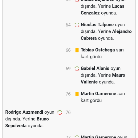
dışında. Yerine
Lucas
Gonzalez
oyunda.
Nicolas Talpone
oyun
64'
dışında. Yerine
Alejandro
Cabrera
oyunda.
Tobias Ostchega
sarı
66'
kart gördü
Gabriel Alanis
oyun
69'
dışında. Yerine
Mauro
Valiente
oyunda.
Martin Garnerone
sarı
76'
kart gördü
Rodrigo Auzmendi
oyun
76'
dışında. Yerine
Bruno
Sepulveda
oyunda.
Martin Garnerone
oyun
77'