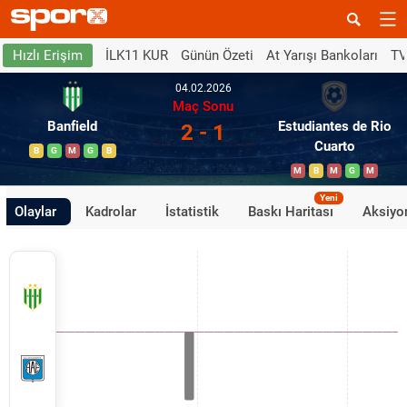
İLK11 KUR
Günün Özeti
At Yarışı Bankoları
TV
Hızlı Erişim
04.02.2026
Maç Sonu
Banfield
Estudiantes de Rio
2 - 1
Cuarto
B
G
M
G
B
M
B
M
G
M
Yeni
Olaylar
Kadrolar
İstatistik
Baskı Haritası
Aksiyon