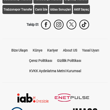
Trabzonspor Transfer
Canlı İzle
iddaa Sonuçları
Aktif Sayaç
Takip Et
Bize Ulaşın
Künye
Kariyer
About US
Yasal Uyarı
Çerez Politikası
Gizlilik Politikası
KVKK Aydınlatma Metni Kurumsal