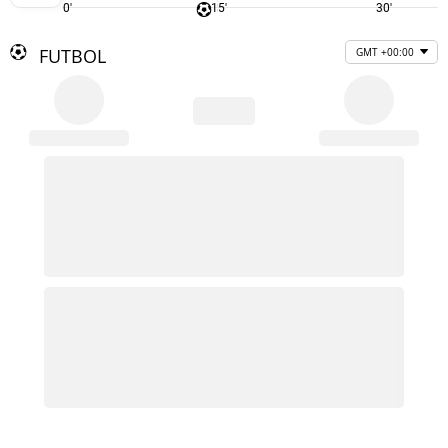
0'
15'
30'
FUTBOL
GMT +00:00