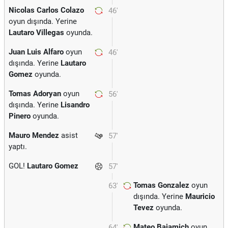
Nicolas Carlos Colazo
46'
oyun dışında. Yerine
Lautaro Villegas
oyunda.
Juan Luis Alfaro
oyun
46'
dışında. Yerine
Lautaro
Gomez
oyunda.
Tomas Adoryan
oyun
56'
dışında. Yerine
Lisandro
Pinero
oyunda.
Mauro Mendez
asist
57'
yaptı.
GOL!
Lautaro Gomez
57'
Tomas Gonzalez
oyun
63'
dışında. Yerine
Mauricio
Tevez
oyunda.
Mateo Bajamich
oyun
64'