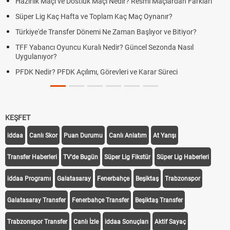
Hazırlık Maçı ve Dostluk Maçı Nedir? Resmî Maçlardan Farkları
Süper Lig Kaç Hafta ve Toplam Kaç Maç Oynanır?
Türkiye'de Transfer Dönemi Ne Zaman Başlıyor ve Bitiyor?
TFF Yabancı Oyuncu Kuralı Nedir? Güncel Sezonda Nasıl
Uygulanıyor?
PFDK Nedir? PFDK Açılımı, Görevleri ve Karar Süreci
KEŞFET
iddaa
Canlı Skor
Puan Durumu
Canlı Anlatım
At Yarışı
Transfer Haberleri
TV'de Bugün
Süper Lig Fikstür
Süper Lig Haberleri
iddaa Programı
Galatasaray
Fenerbahçe
Beşiktaş
Trabzonspor
Galatasaray Transfer
Fenerbahçe Transfer
Beşiktaş Transfer
Trabzonspor Transfer
Canlı İzle
iddaa Sonuçları
Aktif Sayaç