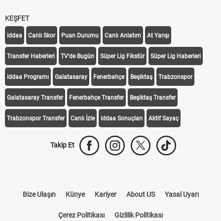
KEŞFET
iddaa
Canlı Skor
Puan Durumu
Canlı Anlatım
At Yarışı
Transfer Haberleri
TV'de Bugün
Süper Lig Fikstür
Süper Lig Haberleri
iddaa Programı
Galatasaray
Fenerbahçe
Beşiktaş
Trabzonspor
Galatasaray Transfer
Fenerbahçe Transfer
Beşiktaş Transfer
Trabzonspor Transfer
Canlı İzle
iddaa Sonuçları
Aktif Sayaç
Takip Et
Bize Ulaşın
Künye
Kariyer
About US
Yasal Uyarı
Çerez Politikası
Gizlilik Politikası