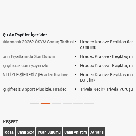
Şu An Popüler İçerikler
Hradec Kralove Beşiktaş ücretsiz izle, Hradec Kralove BJK maçı
canlı linki
Hradec Kralove - Beşiktaş maçı şifresiz izle canlı S Sport Plus linki
Hradec Kralove - Beşiktaş maçı şifresiz izle canlı tv100 linki
Hradec Kralove Beşiktaş maçı şifresiz tv100 izle, Hradec Kralove
BJK link
Trivela Nedir? Trivela Vuruşu Nasıl Yapılır?
KEŞFET
iddaa
Canlı Skor
Puan Durumu
Canlı Anlatım
At Yarışı