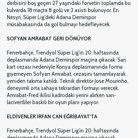
derbisini boş geçen 27 yaşındaki forvetin toplamda bu
kulvarda 18 maçta 8 golü ve 3 asisti bulunuyor. En
Nesyri, Süper Lig'deki Adana Demirspor
müsabakasında da gol bulmayı hedefleyecek.
SOFYAN AMRABAT GERİ DÖNÜYOR
Fenerbahçe, Trendyol Süper Lig'in 20. haftasında
deplasmanda Adana Demirspor maçına çıkacak. Sarı
kart cezası nedeniyle Konya deplasmanında forma
giyemeyen Sofyan Amrabat, cezasını tamamlayarak
yeniden takıma katıldı. Teknik direktör Jose Mourinho,
deneyimli orta sahaya tekrardan formayı verecek.
Amrabat-Fred ikilisi kadrodaki yerini alırken sarı-
lacivertliler baskılı bir oyun planı yapıyor.
ELDİVENLER İRFAN CAN EĞRİBAYAT'TA
Fenerbahçe, Trendyol Süper Lig'in 20. haftasında
deplasmanda Adana Demirspor maçına çıkacak.