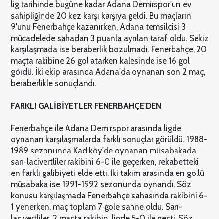
lig tarihinde bugüne kadar Adana Demirspor'un ev
sahipliğinde 20 kez karşı karşıya geldi. Bu maçların
9'unu Fenerbahçe kazanırken, Adana temsilcisi 3
mücadelede sahadan 3 puanla ayrılan taraf oldu. Sekiz
karşılaşmada ise beraberlik bozulmadı. Fenerbahçe, 20
maçta rakibine 26 gol atarken kalesinde ise 16 gol
gördü. İki ekip arasında Adana'da oynanan son 2 maç,
beraberlikle sonuçlandı.
FARKLI GALİBİYETLER FENERBAHÇE'DEN
Fenerbahçe ile Adana Demirspor arasında ligde
oynanan karşılaşmalarda farklı sonuçlar görüldü. 1988-
1989 sezonunda Kadıköy'de oynanan müsabakada
sarı-lacivertliler rakibini 6-0 ile geçerken, rekabetteki
en farklı galibiyeti elde etti. İki takım arasında en gollü
müsabaka ise 1991-1992 sezonunda oynandı. Söz
konusu karşılaşmada Fenerbahçe sahasında rakibini 6-
1 yenerken, maç toplam 7 gole sahne oldu. Sarı-
lacivertliler, 2 maçta rakibini ligde 5-0 ile geçti. Söz