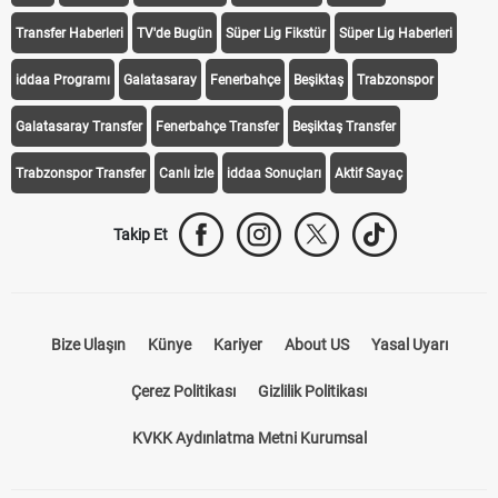
Transfer Haberleri
TV'de Bugün
Süper Lig Fikstür
Süper Lig Haberleri
iddaa Programı
Galatasaray
Fenerbahçe
Beşiktaş
Trabzonspor
Galatasaray Transfer
Fenerbahçe Transfer
Beşiktaş Transfer
Trabzonspor Transfer
Canlı İzle
iddaa Sonuçları
Aktif Sayaç
Takip Et
Bize Ulaşın
Künye
Kariyer
About US
Yasal Uyarı
Çerez Politikası
Gizlilik Politikası
KVKK Aydınlatma Metni Kurumsal