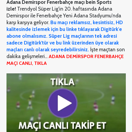
Adana Demirspor Fenerbahçe maçı bein Sports
izle!
Trendyol Süper Lig'in 20. haftasında Adana
Demirspor ile Fenerbahçe Yeni Adana Stadyumu'nda
karşı karşıya geliyor.
Bu maçı reklamsız, kesintisiz, HD
kalitesinde izlemek için bu linke tıklayarak Digitürk'e
abone olmalısınız. Süper Lig maçlarının tek adresi
sadece Digitürk'tür ve bu link üzerinden üye olarak
maçları canlı olarak seyredebilirsiniz.
İşte maçtan son
dakika gelişmeleri...
ADANA DEMİRSPOR FENERBAHÇE
MAÇI CANLI, TIKLA