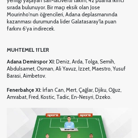
yenilgi yaşayan sarı-lacivertli takım, 42 puanla ikinci
sırada bulunuyor. Bir maçı eksik olan Jose
Mourinho'nun öğrencileri, Adana deplasmanında
kazanması durumunda lider Galatasaray'la puan
farkını 6'ya indirecek.
MUHTEMEL 11'LER
Adana Demirspor XI:
Deniz, Arda, Tolga, Semih,
Abdulsamet, Osman, Ali Yavuz, İzzet, Maestro, Yusuf
Barasi, Aimbetov.
Fenerbahçe XI:
İrfan Can, Mert, Çağlar, Djiku, Oğuz,
Amrabat, Fred, Kostic, Tadic, En-Nesyri, Dzeko.