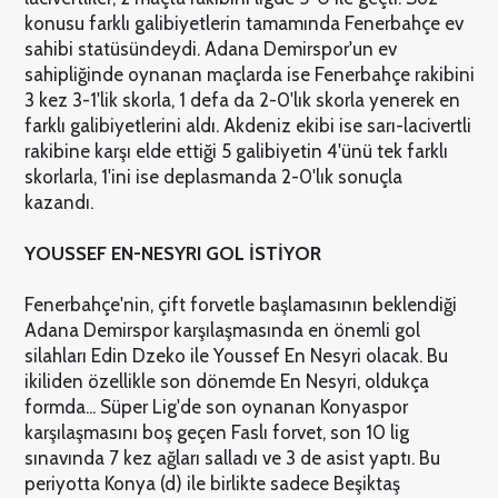
konusu farklı galibiyetlerin tamamında Fenerbahçe ev
sahibi statüsündeydi. Adana Demirspor'un ev
sahipliğinde oynanan maçlarda ise Fenerbahçe rakibini
3 kez 3-1'lik skorla, 1 defa da 2-0'lık skorla yenerek en
farklı galibiyetlerini aldı. Akdeniz ekibi ise sarı-lacivertli
rakibine karşı elde ettiği 5 galibiyetin 4'ünü tek farklı
skorlarla, 1'ini ise deplasmanda 2-0'lık sonuçla
kazandı.
YOUSSEF EN-NESYRI GOL İSTİYOR
Fenerbahçe'nin, çift forvetle başlamasının beklendiği
Adana Demirspor karşılaşmasında en önemli gol
silahları Edin Dzeko ile Youssef En Nesyri olacak. Bu
ikiliden özellikle son dönemde En Nesyri, oldukça
formda... Süper Lig'de son oynanan Konyaspor
karşılaşmasını boş geçen Faslı forvet, son 10 lig
sınavında 7 kez ağları salladı ve 3 de asist yaptı. Bu
periyotta Konya (d) ile birlikte sadece Beşiktaş