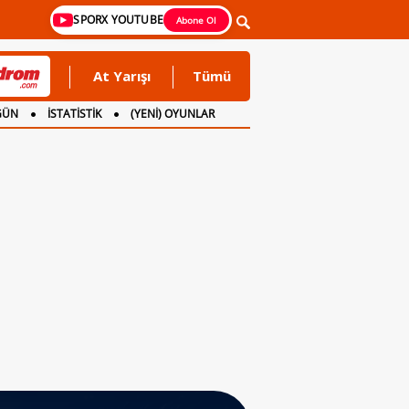
SPORX YOUTUBE
Abone Ol
At Yarışı
Tümü
GÜN
İSTATİSTİK
(YENİ) OYUNLAR