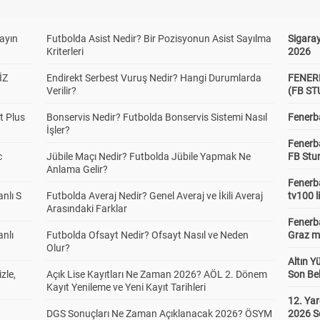
yayın
Futbolda Asist Nedir? Bir Pozisyonun Asist Sayılma
Sigaray
Kriterleri
2026
İZ
Endirekt Serbest Vuruş Nedir? Hangi Durumlarda
FENER
Verilir?
(FB S
t Plus
Bonservis Nedir? Futbolda Bonservis Sistemi Nasıl
Fenerba
İşler?
Fenerb
c
Jübile Maçı Nedir? Futbolda Jübile Yapmak Ne
FB Stu
Anlama Gelir?
Fenerba
anlı S
Futbolda Averaj Nedir? Genel Averaj ve İkili Averaj
tv100 l
Arasındaki Farklar
Fenerba
anlı
Futbolda Ofsayt Nedir? Ofsayt Nasıl ve Neden
Graz ma
Olur?
Altın Y
zle,
Açık Lise Kayıtları Ne Zaman 2026? AÖL 2. Dönem
Son Bek
Kayıt Yenileme ve Yeni Kayıt Tarihleri
12. Yar
DGS Sonuçları Ne Zaman Açıklanacak 2026? ÖSYM
2026 S