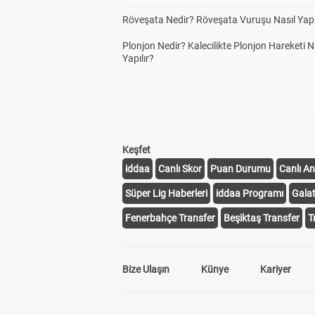
Röveşata Nedir? Röveşata Vuruşu Nasıl Yapı
Plonjon Nedir? Kalecilikte Plonjon Hareketi N
Yapılır?
Keşfet
iddaa
Canlı Skor
Puan Durumu
Canlı An
Süper Lig Haberleri
iddaa Programı
Gala
Fenerbahçe Transfer
Beşiktaş Transfer
T
Bize Ulaşın
Künye
Kariyer