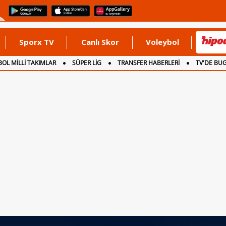
Sporx TV
Canlı Skor
Voleybol
OL MİLLİ TAKIMLAR
SÜPER LİG
TRANSFER HABERLERİ
TV'DE BU