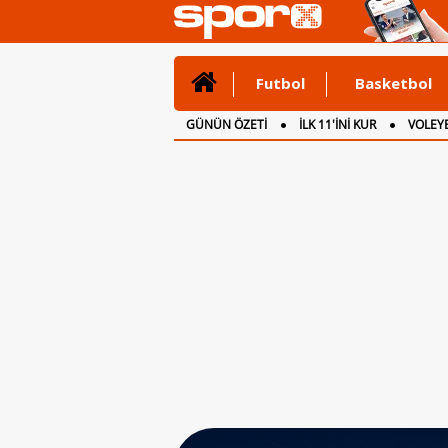
Futbol
Basketbol
GÜNÜN ÖZETİ
İLK 11'İNİ KUR
VOLEYB
CANLI ANLATIM
İNGİLTERE