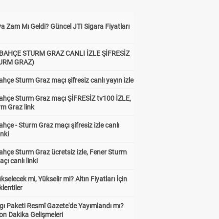
a Zam Mı Geldi? Güncel JTI Sigara Fiyatları
BAHÇE STURM GRAZ CANLI İZLE ŞİFRESİZ
TURM GRAZ)
hçe Sturm Graz maçı şifresiz canlı yayın izle
ahçe Sturm Graz maçı ŞİFRESİZ tv100 İZLE,
rm Graz link
hçe - Sturm Graz maçı şifresiz izle canlı
inki
hçe Sturm Graz ücretsiz izle, Fener Sturm
çı canlı linki
ükselecek mi, Yükselir mi? Altın Fiyatları İçin
lentiler
gı Paketi Resmî Gazete'de Yayımlandı mı?
on Dakika Gelişmeleri