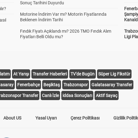
Sonuç Tarihini Duyurdu
lır?
Fenerb
Motorine İndirim Var mı? Motorin Fiyatlarında
Şampiy
Beklenen İndirim Tarihi
Kanald
asıl
Fındık Fiyatı Açıklandı mı? 2026 TMO Fındık Alım
Trabzo
Fiyatları Belli Oldu mu?
Ligi Pla
latım
At Yarışı
Transfer Haberleri
TV'de Bugün
Süper Lig Fikstür
tasaray
Fenerbahçe
Beşiktaş
Trabzonspor
Galatasaray Transfer
rabzonspor Transfer
Canlı İzle
iddaa Sonuçları
Aktif Sayaç
About US
Yasal Uyarı
Çerez Politikası
Gizlilik Politi