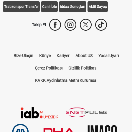
Trabzonspor Transfer
Canlı İzle
iddaa Sonuçları
Aktif Sayaç
Takip Et
Bize Ulaşın
Künye
Kariyer
About US
Yasal Uyarı
Çerez Politikası
Gizlilik Politikası
KVKK Aydınlatma Metni Kurumsal