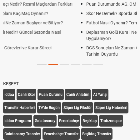
çlardan Farkları
Puan Durumunda AG, OM ve Diğer Kısaltmalar Ne
ır?
Skor Ne Demek? Sporda Skor ve Sonuç Kavramlar
ve Bitiyor?
Futbol Nasıl Oynanır? Temel Futbol Kuralları
onda Nasıl
Deplasman Golü Kuralı Nedir? Hangi Organizasyo
Uygulanıyor?
üreci
DGS Sonuçları Ne Zaman Açıklanacak 2026? ÖS
Tarihini Duyurdu
KEŞFET
iddaa
Canlı Skor
Puan Durumu
Canlı Anlatım
At Yarışı
Transfer Haberleri
TV'de Bugün
Süper Lig Fikstür
Süper Lig Haberleri
iddaa Programı
Galatasaray
Fenerbahçe
Beşiktaş
Trabzonspor
Galatasaray Transfer
Fenerbahçe Transfer
Beşiktaş Transfer