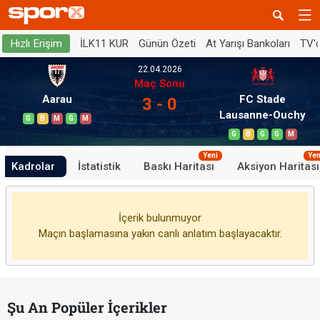
İLK11 KUR
Günün Özeti
At Yarışı Bankoları
TV'
Hızlı Erişim
22.04.2026
Maç Sonu
Aarau
FC Stade
3 - 0
Lausanne-Ouchy
G
B
M
G
M
G
B
G
G
M
Yeni
Yen
Kadrolar
İstatistik
Baskı Haritası
Aksiyon Haritası
İçerik bulunmuyor
Maçın başlamasına yakın canlı anlatım başlayacaktır.
Şu An Popüler İçerikler