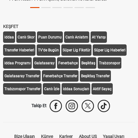
KEŞFET
iddaa
Canlı Skor
Puan Durumu
Canlı Anlatım
At Yarışı
Transfer Haberleri
TV'de Bugün
Süper Lig Fikstür
Süper Lig Haberleri
iddaa Programı
Galatasaray
Fenerbahçe
Beşiktaş
Trabzonspor
Galatasaray Transfer
Fenerbahçe Transfer
Beşiktaş Transfer
Trabzonspor Transfer
Canlı İzle
iddaa Sonuçları
Aktif Sayaç
Takip Et
Bize Ulaşın
Künye
Kariyer
About US
Yasal Uyarı