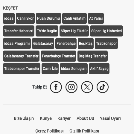
KEŞFET
iddaa
Canlı Skor
Puan Durumu
Canlı Anlatım
At Yarışı
Transfer Haberleri
TV'de Bugün
Süper Lig Fikstür
Süper Lig Haberleri
iddaa Programı
Galatasaray
Fenerbahçe
Beşiktaş
Trabzonspor
Galatasaray Transfer
Fenerbahçe Transfer
Beşiktaş Transfer
Trabzonspor Transfer
Canlı İzle
iddaa Sonuçları
Aktif Sayaç
Takip Et
Bize Ulaşın
Künye
Kariyer
About US
Yasal Uyarı
Çerez Politikası
Gizlilik Politikası