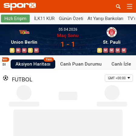
İLK11 KUR
Günün Özeti
At Yarışı Bankoları
TV'
Hızlı Erişim
05.04.2026
Maç Sonu
Union Berlin
St. Pauli
1 - 1
B
M
M
B
M
B
M
M
M
M
Yeni
Yeni
ası
Aksiyon Haritası
Canlı Puan Durumu
Canlı İzle
FUTBOL
GMT +00:00