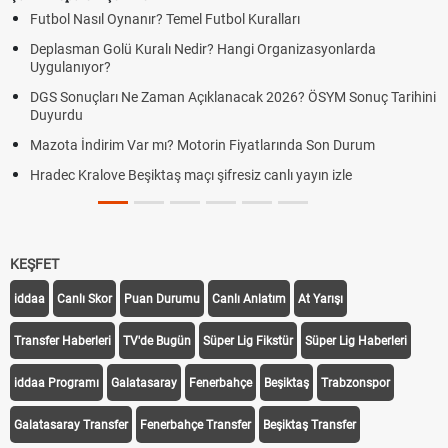
Futbol Nasıl Oynanır? Temel Futbol Kuralları
Deplasman Golü Kuralı Nedir? Hangi Organizasyonlarda
Uygulanıyor?
DGS Sonuçları Ne Zaman Açıklanacak 2026? ÖSYM Sonuç Tarihini
Duyurdu
Mazota İndirim Var mı? Motorin Fiyatlarında Son Durum
Hradec Kralove Beşiktaş maçı şifresiz canlı yayın izle
KEŞFET
iddaa
Canlı Skor
Puan Durumu
Canlı Anlatım
At Yarışı
Transfer Haberleri
TV'de Bugün
Süper Lig Fikstür
Süper Lig Haberleri
iddaa Programı
Galatasaray
Fenerbahçe
Beşiktaş
Trabzonspor
Galatasaray Transfer
Fenerbahçe Transfer
Beşiktaş Transfer