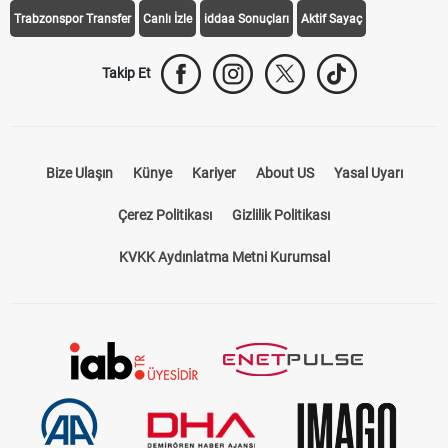
Trabzonspor Transfer
Canlı İzle
iddaa Sonuçları
Aktif Sayaç
Takip Et
Bize Ulaşın
Künye
Kariyer
About US
Yasal Uyarı
Çerez Politikası
Gizlilik Politikası
KVKK Aydınlatma Metni Kurumsal