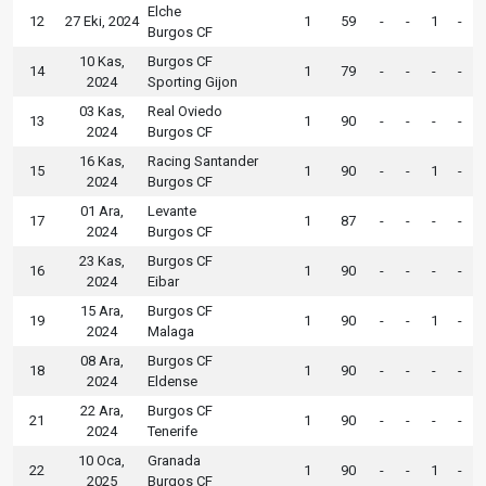
Elche
12
27 Eki, 2024
1
59
-
-
1
-
Burgos CF
10 Kas,
Burgos CF
14
1
79
-
-
-
-
2024
Sporting Gijon
03 Kas,
Real Oviedo
13
1
90
-
-
-
-
2024
Burgos CF
16 Kas,
Racing Santander
15
1
90
-
-
1
-
2024
Burgos CF
01 Ara,
Levante
17
1
87
-
-
-
-
2024
Burgos CF
23 Kas,
Burgos CF
16
1
90
-
-
-
-
2024
Eibar
15 Ara,
Burgos CF
19
1
90
-
-
1
-
2024
Malaga
08 Ara,
Burgos CF
18
1
90
-
-
-
-
2024
Eldense
22 Ara,
Burgos CF
21
1
90
-
-
-
-
2024
Tenerife
10 Oca,
Granada
22
1
90
-
-
1
-
2025
Burgos CF