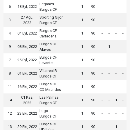
Leganes
6
18 Eyl, 2022
1
90
-
-
-
-
Burgos CF
27 Ağu,
Sporting Gijon
3
1
90
-
-
-
-
2022
Burgos CF
Burgos CF
4
04 Eyl, 2022
1
90
-
-
-
-
Cartagena
Burgos CF
9
08 Eki, 2022
1
90
-
1
-
-
Alaves
Burgos CF
7
25 Eyl, 2022
1
90
-
-
-
-
Levante
Villarreal B
8
01 Eki, 2022
1
90
-
-
-
-
Burgos CF
Burgos CF
11
16 Eki, 2022
1
90
-
-
-
-
CD Mirandes
01 Kas,
Las Palmas
14
1
90
-
-
1
-
2022
Burgos CF
Lugo
12
23 Eki, 2022
1
90
-
-
-
-
Burgos CF
Burgos CF
13
29 Eki, 2022
1
90
-
-
1
-
UD Ibiza