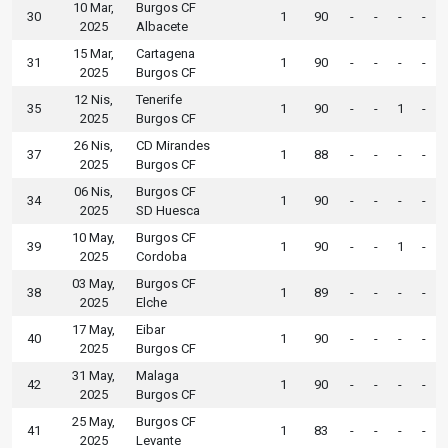
10 Mar,
Burgos CF
30
1
90
-
-
-
-
2025
Albacete
15 Mar,
Cartagena
31
1
90
-
-
-
-
2025
Burgos CF
12 Nis,
Tenerife
35
1
90
-
-
1
-
2025
Burgos CF
26 Nis,
CD Mirandes
37
1
88
-
-
-
-
2025
Burgos CF
06 Nis,
Burgos CF
34
1
90
-
-
-
-
2025
SD Huesca
10 May,
Burgos CF
39
1
90
-
-
1
-
2025
Cordoba
03 May,
Burgos CF
38
1
89
-
-
-
-
2025
Elche
17 May,
Eibar
40
1
90
-
-
-
-
2025
Burgos CF
31 May,
Malaga
42
1
90
-
-
-
-
2025
Burgos CF
25 May,
Burgos CF
41
1
83
-
-
-
-
2025
Levante