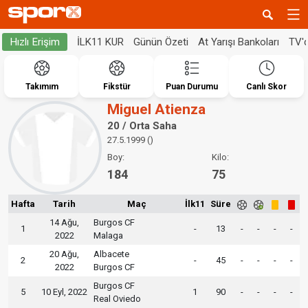
İLK11 KUR
Günün Özeti
At Yarışı Bankoları
TV'
Hızlı Erişim
Takımım
Fikstür
Puan Durumu
Canlı Skor
Miguel Atienza
20 / Orta Saha
27.5.1999 ()
Boy:
Kilo:
184
75
Hafta
Tarih
Maç
İlk11
Süre
14 Ağu,
Burgos CF
1
-
13
-
-
-
-
2022
Malaga
20 Ağu,
Albacete
2
-
45
-
-
-
-
2022
Burgos CF
Burgos CF
5
10 Eyl, 2022
1
90
-
-
-
-
Real Oviedo