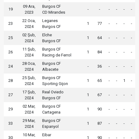
09 Ara,
Burgos CF
19
-
-
-
-
-
-
2023
CD Mirandes
22 Oca,
Leganes
23
1
77
-
-
-
-
2024
Burgos CF
02 Şub,
Elche
25
1
64
-
-
-
-
2024
Burgos CF
11 Şub,
Burgos CF
26
1
84
-
-
-
-
2024
Racing de Ferrol
28 Oca,
Burgos CF
24
-
36
-
-
-
-
2024
Albacete
25 Şub,
Burgos CF
28
1
65
-
-
1
-
2024
Sporting Gijon
17 Şub,
Real Oviedo
27
1
67
-
-
-
-
2024
Burgos CF
02 Mar,
Burgos CF
29
1
90
-
-
-
-
2024
Cartagena
29 Mar,
Burgos CF
33
1
87
-
-
-
-
2024
Espanyol
10 Mar,
Eibar
30
1
90
-
-
-
-