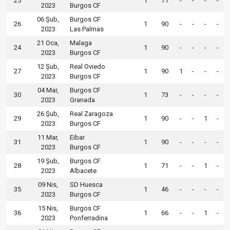
25
1
71
-
-
-
-
2023
Burgos CF
06 Şub,
Burgos CF
26
1
90
-
-
-
-
2023
Las Palmas
21 Oca,
Malaga
24
1
90
-
-
-
-
2023
Burgos CF
12 Şub,
Real Oviedo
27
1
90
1
-
-
-
2023
Burgos CF
04 Mar,
Burgos CF
30
1
73
-
-
-
-
2023
Granada
26 Şub,
Real Zaragoza
29
1
90
-
-
1
-
2023
Burgos CF
11 Mar,
Eibar
31
1
90
-
-
-
-
2023
Burgos CF
19 Şub,
Burgos CF
28
1
71
-
-
1
-
2023
Albacete
09 Nis,
SD Huesca
35
1
46
-
-
-
-
2023
Burgos CF
15 Nis,
Burgos CF
36
1
66
-
-
1
-
2023
Ponferradina