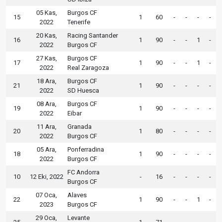
05 Kas,
Burgos CF
15
1
60
-
-
-
-
2022
Tenerife
20 Kas,
Racing Santander
16
1
90
-
-
1
-
2022
Burgos CF
27 Kas,
Burgos CF
17
1
90
-
-
1
-
2022
Real Zaragoza
18 Ara,
Burgos CF
21
1
90
-
-
-
-
2022
SD Huesca
08 Ara,
Burgos CF
19
1
90
-
-
-
-
2022
Eibar
11 Ara,
Granada
20
1
80
-
-
-
-
2022
Burgos CF
05 Ara,
Ponferradina
18
1
90
-
-
-
-
2022
Burgos CF
FC Andorra
10
12 Eki, 2022
-
16
-
-
-
-
Burgos CF
07 Oca,
Alaves
22
1
90
-
-
1
-
2023
Burgos CF
29 Oca,
Levante