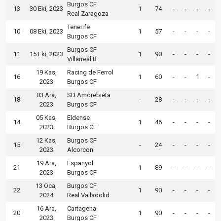
Burgos CF
13
30 Eki, 2023
1
74
-
-
-
-
Real Zaragoza
Tenerife
10
08 Eki, 2023
1
57
-
-
-
-
Burgos CF
Burgos CF
11
15 Eki, 2023
1
90
-
-
-
-
Villarreal B
19 Kas,
Racing de Ferrol
16
1
60
-
-
1
-
2023
Burgos CF
03 Ara,
SD Amorebieta
18
-
28
-
-
-
-
2023
Burgos CF
05 Kas,
Eldense
14
1
46
-
-
-
-
2023
Burgos CF
12 Kas,
Burgos CF
15
-
24
-
-
-
-
2023
Alcorcon
19 Ara,
Espanyol
21
1
89
-
-
-
-
2023
Burgos CF
13 Oca,
Burgos CF
22
1
90
-
-
-
-
2024
Real Valladolid
16 Ara,
Cartagena
20
1
90
-
-
-
-
2023
Burgos CF