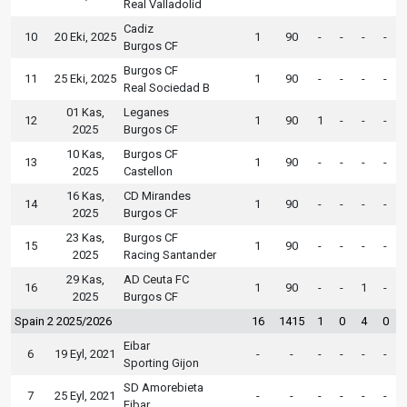
Real Valladolid
Cadiz
10
20 Eki, 2025
1
90
-
-
-
-
Burgos CF
Burgos CF
11
25 Eki, 2025
1
90
-
-
-
-
Real Sociedad B
01 Kas,
Leganes
12
1
90
1
-
-
-
2025
Burgos CF
10 Kas,
Burgos CF
13
1
90
-
-
-
-
2025
Castellon
16 Kas,
CD Mirandes
14
1
90
-
-
-
-
2025
Burgos CF
23 Kas,
Burgos CF
15
1
90
-
-
-
-
2025
Racing Santander
29 Kas,
AD Ceuta FC
16
1
90
-
-
1
-
2025
Burgos CF
Spain 2 2025/2026
16
1415
1
0
4
0
Eibar
6
19 Eyl, 2021
-
-
-
-
-
-
Sporting Gijon
SD Amorebieta
7
25 Eyl, 2021
-
-
-
-
-
-
Eibar