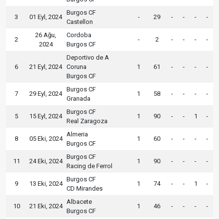
Burgos CF
3
01 Eyl, 2024
-
29
-
-
-
-
Castellon
26 Ağu,
Cordoba
2
-
2
-
-
-
-
2024
Burgos CF
Deportivo de A
6
21 Eyl, 2024
Coruna
1
61
-
-
-
-
Burgos CF
Burgos CF
7
29 Eyl, 2024
1
58
-
-
-
-
Granada
Burgos CF
5
15 Eyl, 2024
1
90
-
-
1
-
Real Zaragoza
Almeria
8
05 Eki, 2024
1
60
-
-
-
-
Burgos CF
Burgos CF
11
24 Eki, 2024
1
90
-
-
-
-
Racing de Ferrol
Burgos CF
9
13 Eki, 2024
1
74
-
-
1
-
CD Mirandes
Albacete
10
21 Eki, 2024
1
46
-
-
-
-
Burgos CF