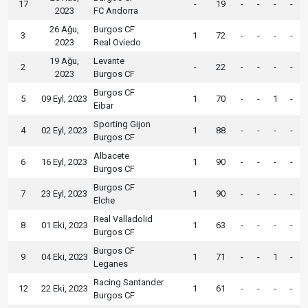
17
-
19
-
-
-
-
2023
FC Andorra
26 Ağu,
Burgos CF
3
1
72
-
-
-
-
2023
Real Oviedo
19 Ağu,
Levante
2
-
22
-
-
-
-
2023
Burgos CF
Burgos CF
5
09 Eyl, 2023
1
70
-
-
1
-
Eibar
Sporting Gijon
4
02 Eyl, 2023
1
88
-
-
-
-
Burgos CF
Albacete
6
16 Eyl, 2023
1
90
-
-
-
-
Burgos CF
Burgos CF
7
23 Eyl, 2023
1
90
-
-
-
-
Elche
Real Valladolid
8
01 Eki, 2023
1
63
-
-
-
-
Burgos CF
Burgos CF
9
04 Eki, 2023
1
71
-
-
1
-
Leganes
Racing Santander
12
22 Eki, 2023
1
61
-
-
-
-
Burgos CF