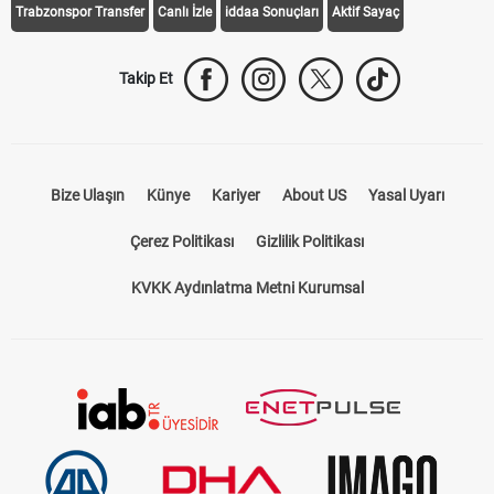
Trabzonspor Transfer
Canlı İzle
iddaa Sonuçları
Aktif Sayaç
Takip Et
Bize Ulaşın
Künye
Kariyer
About US
Yasal Uyarı
Çerez Politikası
Gizlilik Politikası
KVKK Aydınlatma Metni Kurumsal