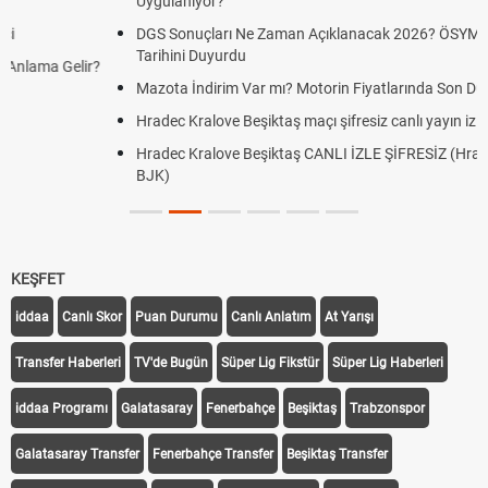
Uygulanıyor?
DGS Sonuçları Ne Zaman Açıklanacak 2026? ÖSYM Sonuç
Tarihini Duyurdu
Mazota İndirim Var mı? Motorin Fiyatlarında Son Durum
Hradec Kralove Beşiktaş maçı şifresiz canlı yayın izle
Hradec Kralove Beşiktaş CANLI İZLE ŞİFRESİZ (Hradec Kralove
BJK)
KEŞFET
iddaa
Canlı Skor
Puan Durumu
Canlı Anlatım
At Yarışı
Transfer Haberleri
TV'de Bugün
Süper Lig Fikstür
Süper Lig Haberleri
iddaa Programı
Galatasaray
Fenerbahçe
Beşiktaş
Trabzonspor
Galatasaray Transfer
Fenerbahçe Transfer
Beşiktaş Transfer