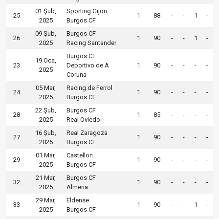
01 Şub,
Sporting Gijon
25
1
88
-
-
1
-
2025
Burgos CF
09 Şub,
Burgos CF
26
1
90
-
-
1
-
2025
Racing Santander
Burgos CF
19 Oca,
23
Deportivo de A
1
90
-
-
-
-
2025
Coruna
05 Mar,
Racing de Ferrol
24
1
90
-
-
-
-
2025
Burgos CF
22 Şub,
Burgos CF
28
1
85
-
-
-
-
2025
Real Oviedo
16 Şub,
Real Zaragoza
27
1
90
-
-
-
-
2025
Burgos CF
01 Mar,
Castellon
29
1
90
-
-
-
-
2025
Burgos CF
21 Mar,
Burgos CF
32
1
90
-
-
-
-
2025
Almeria
29 Mar,
Eldense
33
1
90
-
-
1
-
2025
Burgos CF