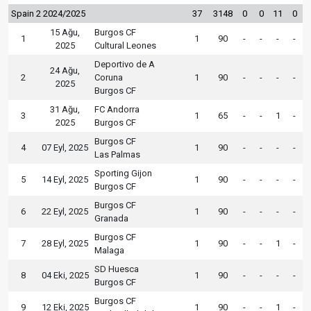
Spain 2 2024/2025
37
3148
0
0
11
0
15 Ağu,
Burgos CF
1
1
90
-
-
-
-
2025
Cultural Leones
Deportivo de A
24 Ağu,
2
Coruna
1
90
-
-
-
-
2025
Burgos CF
31 Ağu,
FC Andorra
3
1
65
-
-
1
-
2025
Burgos CF
Burgos CF
4
07 Eyl, 2025
1
90
-
-
-
-
Las Palmas
Sporting Gijon
5
14 Eyl, 2025
1
90
-
-
-
-
Burgos CF
Burgos CF
6
22 Eyl, 2025
1
90
-
-
-
-
Granada
Burgos CF
7
28 Eyl, 2025
1
90
-
-
1
-
Malaga
SD Huesca
8
04 Eki, 2025
1
90
-
-
-
-
Burgos CF
Burgos CF
9
12 Eki, 2025
1
90
-
-
1
-