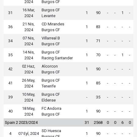
2024
Burgos CF
16 Mar,
Burgos CF
31
1
90
-
-
1
-
2024
Levante
21 Nis,
CD Mirandes
36
1
83
-
-
-
-
2024
Burgos CF
07 Nis,
Villarreal B
34
1
71
-
-
-
-
2024
Burgos CF
14 Nis,
Burgos CF
35
1
70
-
-
1
-
2024
Racing Santander
02 Haz,
Alcorcon
42
1
90
-
-
-
-
2024
Burgos CF
26 May,
Burgos CF
41
1
85
-
-
-
-
2024
Tenerife
10 May,
Burgos CF
39
-
35
-
-
-
-
2024
Eldense
18 May,
FC Andorra
40
1
90
-
-
-
-
2024
Burgos CF
Spain 2 2023/2024
31
2568
0
0
6
0
SD Huesca
4
07 Eyl, 2024
1
90
-
-
-
-
Burgos CF