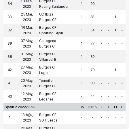
01 Nis,
Burgos CF
34
1
90
-
-
-
-
2023
Racing Santander
25 Mar,
UD Ibiza
33
1
83
-
-
1
-
2023
Burgos CF
19 Mar,
Burgos CF
32
1
64
-
-
1
-
2023
Sporting Gijon
07 May,
Cartagena
39
1
77
-
-
-
-
2023
Burgos CF
01 May,
Burgos CF
38
1
89
-
-
-
-
2023
Villarreal B
27 May,
Burgos CF
42
1
79
-
-
1
-
2023
Lugo
20 May,
Tenerife
41
1
88
-
-
-
-
2023
Burgos CF
12 May,
Burgos CF
40
-
44
-
-
-
-
2023
Leganes
Spain 2 2022/2023
36
3135
1
1
11
0
13 Ağu,
Burgos CF
1
-
-
-
-
-
-
2023
SD Huesca
25 Kas,
Burgos CF