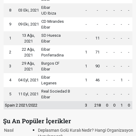
Eibar
8
03 Eki, 2021
-
-
-
-
-
-
UD Ibiza
CD Mirandes
9
09 Eki, 2021
-
-
-
-
-
-
Eibar
13 Ağu,
SD Huesca
1
-
11
-
-
-
-
2021
Eibar
22 Ağu,
Eibar
2
1
71
-
-
-
-
2021
Ponferradina
29 Ağu,
Burgos CF
3
1
90
-
-
-
-
2021
Eibar
Eibar
4
04 Eyl, 2021
1
46
-
-
1
-
Leganes
Real Sociedad B
5
11 Eyl, 2021
-
-
-
-
-
-
Eibar
Spain 2 2021/2022
3
218
0
0
1
0
Şu An Popüler İçerikler
Deplasman Golü Kuralı Nedir? Hangi Organizasyonlarda