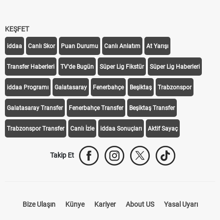
KEŞFET
iddaa
Canlı Skor
Puan Durumu
Canlı Anlatım
At Yarışı
Transfer Haberleri
TV'de Bugün
Süper Lig Fikstür
Süper Lig Haberleri
iddaa Programı
Galatasaray
Fenerbahçe
Beşiktaş
Trabzonspor
Galatasaray Transfer
Fenerbahçe Transfer
Beşiktaş Transfer
Trabzonspor Transfer
Canlı İzle
iddaa Sonuçları
Aktif Sayaç
Takip Et
Bize Ulaşın
Künye
Kariyer
About US
Yasal Uyarı