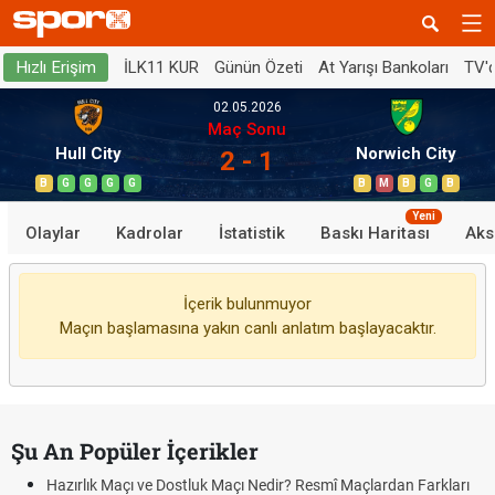
İLK11 KUR
Günün Özeti
At Yarışı Bankoları
TV'
Hızlı Erişim
02.05.2026
Maç Sonu
Hull City
Norwich City
2 - 1
B
G
G
G
G
B
M
B
G
B
Yeni
Olaylar
Kadrolar
İstatistik
Baskı Haritası
Aks
İçerik bulunmuyor
Maçın başlamasına yakın canlı anlatım başlayacaktır.
Şu An Popüler İçerikler
Hazırlık Maçı ve Dostluk Maçı Nedir? Resmî Maçlardan Farkları