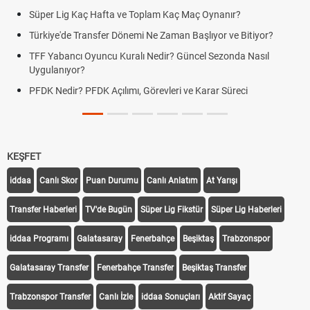
Süper Lig Kaç Hafta ve Toplam Kaç Maç Oynanır?
Türkiye'de Transfer Dönemi Ne Zaman Başlıyor ve Bitiyor?
TFF Yabancı Oyuncu Kuralı Nedir? Güncel Sezonda Nasıl
Uygulanıyor?
PFDK Nedir? PFDK Açılımı, Görevleri ve Karar Süreci
KEŞFET
iddaa
Canlı Skor
Puan Durumu
Canlı Anlatım
At Yarışı
Transfer Haberleri
TV'de Bugün
Süper Lig Fikstür
Süper Lig Haberleri
iddaa Programı
Galatasaray
Fenerbahçe
Beşiktaş
Trabzonspor
Galatasaray Transfer
Fenerbahçe Transfer
Beşiktaş Transfer
Trabzonspor Transfer
Canlı İzle
iddaa Sonuçları
Aktif Sayaç