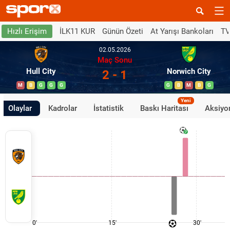
İLK11 KUR
Günün Özeti
At Yarışı Bankoları
TV
Hızlı Erişim
02.05.2026
Maç Sonu
Hull City
Norwich City
2 - 1
M
B
G
G
G
G
B
M
B
G
Yeni
Olaylar
Kadrolar
İstatistik
Baskı Haritası
Aksiyon
0'
15'
30'