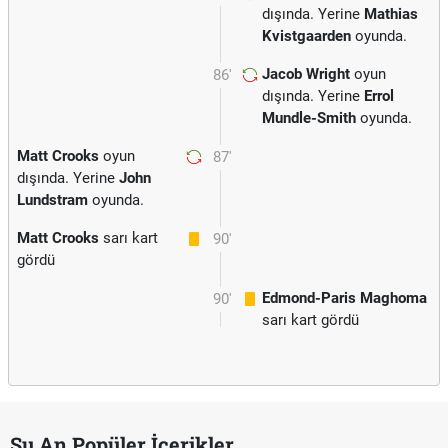
dışında. Yerine
Mathias
Kvistgaarden
oyunda.
Jacob Wright
oyun
86'
dışında. Yerine
Errol
Mundle-Smith
oyunda.
Matt Crooks
oyun
87'
dışında. Yerine
John
Lundstram
oyunda.
Matt Crooks
sarı kart
90'
gördü
Edmond-Paris Maghoma
90'
sarı kart gördü
Şu An Popüler İçerikler