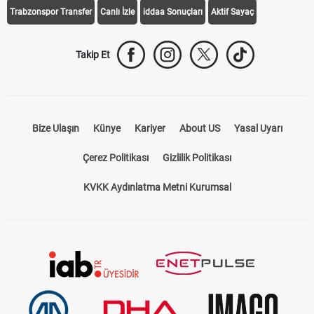
Trabzonspor Transfer
Canlı İzle
iddaa Sonuçları
Aktif Sayaç
Takip Et
Bize Ulaşın
Künye
Kariyer
About US
Yasal Uyarı
Çerez Politikası
Gizlilik Politikası
KVKK Aydınlatma Metni Kurumsal