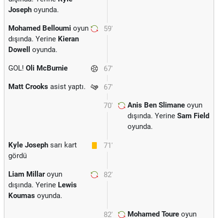
Joseph
oyunda.
Mohamed Belloumi
oyun
59'
dışında. Yerine
Kieran
Dowell
oyunda.
GOL!
Oli McBurnie
67'
Matt Crooks
asist yaptı.
67'
Anis Ben Slimane
oyun
70'
dışında. Yerine
Sam Field
oyunda.
Kyle Joseph
sarı kart
71'
gördü
Liam Millar
oyun
82'
dışında. Yerine
Lewis
Koumas
oyunda.
Mohamed Toure
oyun
82'