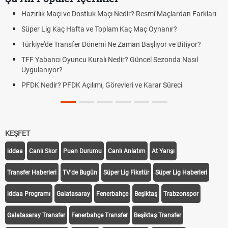
Hazırlık Maçı ve Dostluk Maçı Nedir? Resmî Maçlardan Farkları
Süper Lig Kaç Hafta ve Toplam Kaç Maç Oynanır?
Türkiye'de Transfer Dönemi Ne Zaman Başlıyor ve Bitiyor?
TFF Yabancı Oyuncu Kuralı Nedir? Güncel Sezonda Nasıl
Uygulanıyor?
PFDK Nedir? PFDK Açılımı, Görevleri ve Karar Süreci
KEŞFET
iddaa
Canlı Skor
Puan Durumu
Canlı Anlatım
At Yarışı
Transfer Haberleri
TV'de Bugün
Süper Lig Fikstür
Süper Lig Haberleri
iddaa Programı
Galatasaray
Fenerbahçe
Beşiktaş
Trabzonspor
Galatasaray Transfer
Fenerbahçe Transfer
Beşiktaş Transfer