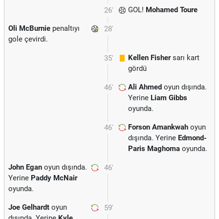
GOL!
Mohamed Toure
26'
Oli McBurnie
penaltıyı
28'
gole çevirdi.
Kellen Fisher
sarı kart
35'
gördü
Ali Ahmed
oyun dışında.
46'
Yerine
Liam Gibbs
oyunda.
Forson Amankwah
oyun
46'
dışında. Yerine
Edmond-
Paris Maghoma
oyunda.
John Egan
oyun dışında.
46'
Yerine
Paddy McNair
oyunda.
Joe Gelhardt
oyun
59'
dışında. Yerine
Kyle