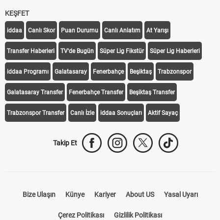
KEŞFET
iddaa
Canlı Skor
Puan Durumu
Canlı Anlatım
At Yarışı
Transfer Haberleri
TV'de Bugün
Süper Lig Fikstür
Süper Lig Haberleri
iddaa Programı
Galatasaray
Fenerbahçe
Beşiktaş
Trabzonspor
Galatasaray Transfer
Fenerbahçe Transfer
Beşiktaş Transfer
Trabzonspor Transfer
Canlı İzle
iddaa Sonuçları
Aktif Sayaç
Takip Et
Bize Ulaşın
Künye
Kariyer
About US
Yasal Uyarı
Çerez Politikası
Gizlilik Politikası