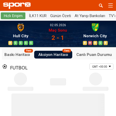
İLK11 KUR
Günün Özeti
At Yarışı Bankoları
TV'
Hızlı Erişim
02.05.2026
Maç Sonu
Hull City
Norwich City
2 - 1
B
G
G
G
G
B
M
B
G
B
Yeni
Yeni
Baskı Haritası
Aksiyon Haritası
Canlı Puan Durumu
FUTBOL
GMT +00:00