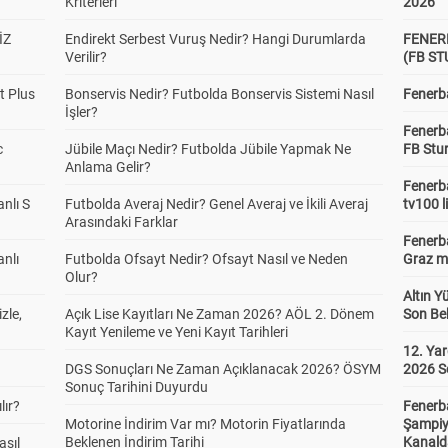
Kriterleri
2026
İZ
Endirekt Serbest Vuruş Nedir? Hangi Durumlarda
FENER
Verilir?
(FB S
t Plus
Bonservis Nedir? Futbolda Bonservis Sistemi Nasıl
Fenerba
İşler?
Fenerb
c
Jübile Maçı Nedir? Futbolda Jübile Yapmak Ne
FB Stu
Anlama Gelir?
Fenerba
anlı S
Futbolda Averaj Nedir? Genel Averaj ve İkili Averaj
tv100 l
Arasındaki Farklar
Fenerba
anlı
Futbolda Ofsayt Nedir? Ofsayt Nasıl ve Neden
Graz ma
Olur?
Altın Y
zle,
Açık Lise Kayıtları Ne Zaman 2026? AÖL 2. Dönem
Son Bek
Kayıt Yenileme ve Yeni Kayıt Tarihleri
12. Yar
DGS Sonuçları Ne Zaman Açıklanacak 2026? ÖSYM
2026 S
Sonuç Tarihini Duyurdu
lır?
Fenerb
Motorine İndirim Var mı? Motorin Fiyatlarında
Şampiy
Beklenen İndirim Tarihi
Kanald
asıl