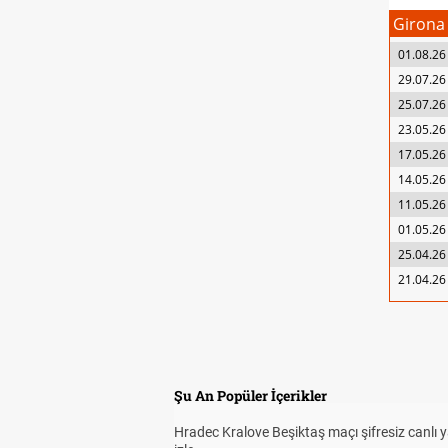
Girona
01.08.26
29.07.26
25.07.26
23.05.26
17.05.26
14.05.26
11.05.26
01.05.26
25.04.26
21.04.26
Şu An Popüler İçerikler
Hradec Kralove Beşiktaş maçı şifresiz canlı 