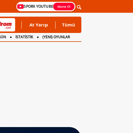
SPORX YOUTUBE
Abone Ol
At Yarışı
Tümü
GÜN
İSTATİSTİK
(YENİ) OYUNLAR