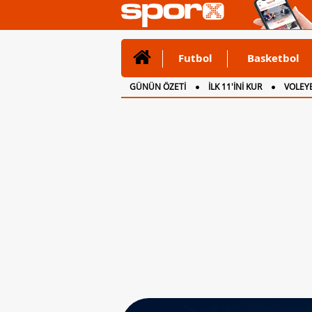
Futbol
Basketbol
GÜNÜN ÖZETİ
İLK 11'İNİ KUR
VOLEYB
CANLI ANLATIM
İNGİLTERE