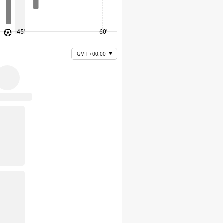
45'
60'
75'
GMT +00:00