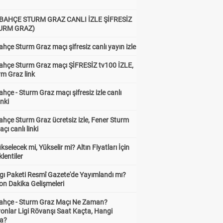
BAHÇE STURM GRAZ CANLI İZLE ŞİFRESİZ
TURM GRAZ)
hçe Sturm Graz maçı şifresiz canlı yayın izle
ahçe Sturm Graz maçı ŞİFRESİZ tv100 İZLE,
rm Graz link
hçe - Sturm Graz maçı şifresiz izle canlı
inki
hçe Sturm Graz ücretsiz izle, Fener Sturm
çı canlı linki
ükselecek mi, Yükselir mi? Altın Fiyatları İçin
lentiler
gı Paketi Resmî Gazete'de Yayımlandı mı?
on Dakika Gelişmeleri
ahçe - Sturm Graz Maçı Ne Zaman?
onlar Ligi Rövanşı Saat Kaçta, Hangi
a?