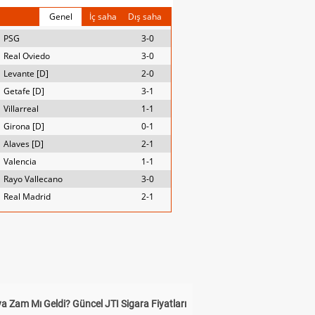
Genel
İç saha
Dış saha
PSG
3-0
Real Oviedo
3-0
Levante [D]
2-0
Getafe [D]
3-1
Villarreal
1-1
Girona [D]
0-1
Alaves [D]
2-1
Valencia
1-1
Rayo Vallecano
3-0
Real Madrid
2-1
a Zam Mı Geldi? Güncel JTI Sigara Fiyatları