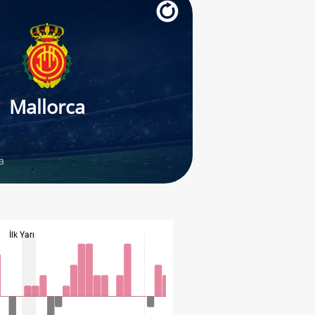
Mallorca
a
İlk Yarı