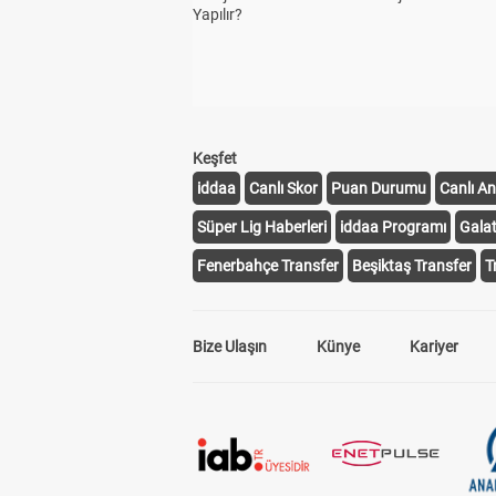
Yapılır?
Keşfet
iddaa
Canlı Skor
Puan Durumu
Canlı An
Süper Lig Haberleri
iddaa Programı
Gala
Fenerbahçe Transfer
Beşiktaş Transfer
T
Bize Ulaşın
Künye
Kariyer