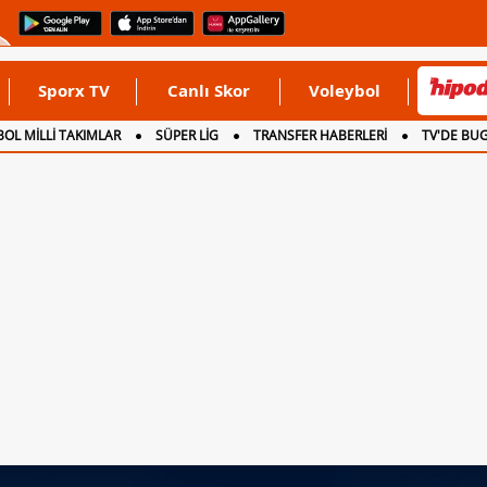
Sporx TV
Canlı Skor
Voleybol
OL MİLLİ TAKIMLAR
SÜPER LİG
TRANSFER HABERLERİ
TV'DE BU