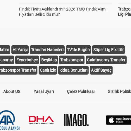
Fındık Fiyatı Açıklandı mı? 2026 TMO Fındık Alım
Trabzo
Fiyatları Belli Oldu mu?
Ligi Pla
latım
At Yarışı
Transfer Haberleri
TV'de Bugün
Süper Lig Fikstür
tasaray
Fenerbahçe
Beşiktaş
Trabzonspor
Galatasaray Transfer
rabzonspor Transfer
Canlı İzle
iddaa Sonuçları
Aktif Sayaç
About US
Yasal Uyarı
Çerez Politikası
Gizlilik Politi