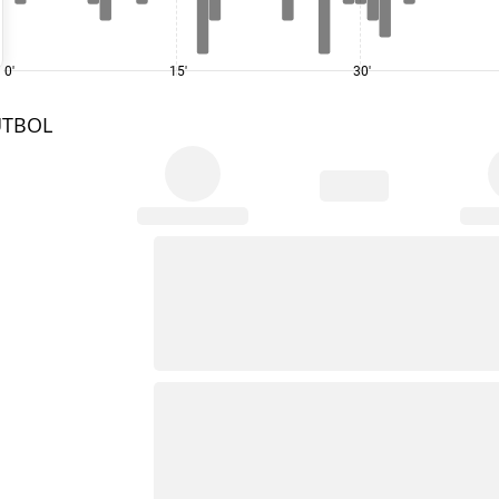
0'
15'
30'
UTBOL