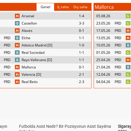
Mallorca
Genel
İç saha
Dış saha
Arsenal
1-4
05.08.26
Castellon
3-3
23.05.26
PRD
Alaves
0-1
17.05.26
PRD
PRD
Elche
1-1
13.05.26
PRD
PRD
Atletico Madrid [D]
1-0
10.05.26
PRD
PRD
Real Sociedad
1-1
01.05.26
PRD
PRD
Rayo Vallecano [D]
1-1
25.04.26
PRD
PRD
Mallorca
0-1
21.04.26
PRD
PRD
Valencia [D]
2-1
12.04.26
PRD
PRD
Real Betis
2-3
04.04.26
PRD
yayın
Futbolda Asist Nedir? Bir Pozisyonun Asist Sayılma
Sigaray