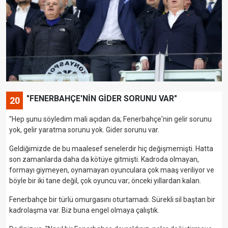
"FENERBAHÇE'NİN GİDER SORUNU VAR"
20
"Hep şunu söyledim mali açıdan da; Fenerbahçe'nin gelir sorunu
yok, gelir yaratma sorunu yok. Gider sorunu var.
Geldiğimizde de bu maalesef senelerdir hiç değişmemişti. Hatta
son zamanlarda daha da kötüye gitmişti. Kadroda olmayan,
formayı giymeyen, oynamayan oyunculara çok maaş veriliyor ve
böyle bir iki tane değil, çok oyuncu var; önceki yıllardan kalan.
Fenerbahçe bir türlü omurgasını oturtamadı. Sürekli sil baştan bir
kadrolaşma var. Biz buna engel olmaya çalıştık.