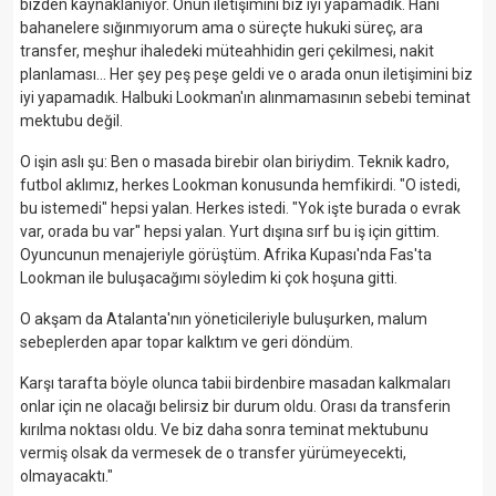
bizden kaynaklanıyor. Onun iletişimini biz iyi yapamadık. Hani
bahanelere sığınmıyorum ama o süreçte hukuki süreç, ara
transfer, meşhur ihaledeki müteahhidin geri çekilmesi, nakit
planlaması... Her şey peş peşe geldi ve o arada onun iletişimini biz
iyi yapamadık. Halbuki Lookman'ın alınmamasının sebebi teminat
mektubu değil.
O işin aslı şu: Ben o masada birebir olan biriydim. Teknik kadro,
futbol aklımız, herkes Lookman konusunda hemfikirdi. "O istedi,
bu istemedi" hepsi yalan. Herkes istedi. "Yok işte burada o evrak
var, orada bu var" hepsi yalan. Yurt dışına sırf bu iş için gittim.
Oyuncunun menajeriyle görüştüm. Afrika Kupası'nda Fas'ta
Lookman ile buluşacağımı söyledim ki çok hoşuna gitti.
O akşam da Atalanta'nın yöneticileriyle buluşurken, malum
sebeplerden apar topar kalktım ve geri döndüm.
Karşı tarafta böyle olunca tabii birdenbire masadan kalkmaları
onlar için ne olacağı belirsiz bir durum oldu. Orası da transferin
kırılma noktası oldu. Ve biz daha sonra teminat mektubunu
vermiş olsak da vermesek de o transfer yürümeyecekti,
olmayacaktı."