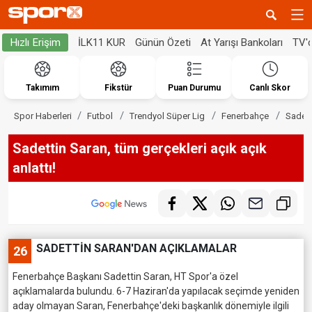
İLK11 KUR
Günün Özeti
At Yarışı Bankoları
TV'
Hızlı Erişim
Takımım
Fikstür
Puan Durumu
Canlı Skor
Spor Haberleri
Futbol
Trendyol Süper Lig
Fenerbahçe
Sadett
Sadettin Saran, tüm gerçekleri açık açık
anlattı!
SADETTİN SARAN'DAN AÇIKLAMALAR
26
Fenerbahçe Başkanı Sadettin Saran, HT Spor'a özel
açıklamalarda bulundu. 6-7 Haziran'da yapılacak seçimde yeniden
aday olmayan Saran, Fenerbahçe'deki başkanlık dönemiyle ilgili