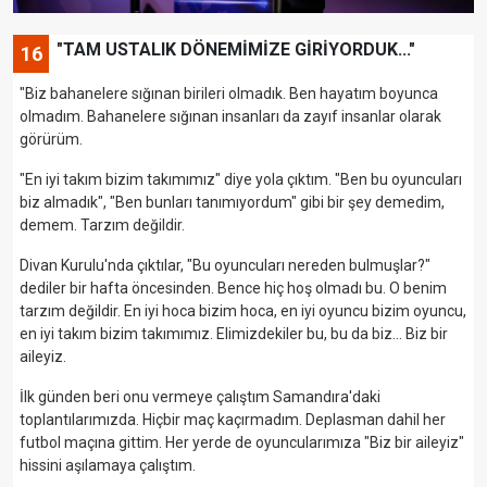
"TAM USTALIK DÖNEMİMİZE GİRİYORDUK..."
16
"Biz bahanelere sığınan birileri olmadık. Ben hayatım boyunca
olmadım. Bahanelere sığınan insanları da zayıf insanlar olarak
görürüm.
"En iyi takım bizim takımımız" diye yola çıktım. "Ben bu oyuncuları
biz almadık", "Ben bunları tanımıyordum" gibi bir şey demedim,
demem. Tarzım değildir.
Divan Kurulu'nda çıktılar, "Bu oyuncuları nereden bulmuşlar?"
dediler bir hafta öncesinden. Bence hiç hoş olmadı bu. O benim
tarzım değildir. En iyi hoca bizim hoca, en iyi oyuncu bizim oyuncu,
en iyi takım bizim takımımız. Elimizdekiler bu, bu da biz... Biz bir
aileyiz.
İlk günden beri onu vermeye çalıştım Samandıra'daki
toplantılarımızda. Hiçbir maç kaçırmadım. Deplasman dahil her
futbol maçına gittim. Her yerde de oyuncularımıza "Biz bir aileyiz"
hissini aşılamaya çalıştım.