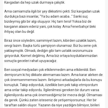
Kavgadan da hep uzak durmaya çalıştık.
Ama camiamızla ilgili bir şey dikkatimi çekti: Siz kavgadan uzak
durdukça bazı insanlar, "Ya bu adam acaba..." Sanki suç
bizdeymiş gibi bir algı oluşuyor. Hiç tam tersi! Yoksa biz de
kavganın alasını ederiz yani, çok kolay. Ama Fenerbahçe'deki
ihtiyaç olan bu değil.
Biraz önce söyledim; samimiyet lazım, kibirden uzaklık lazım,
sevgi lazım. Başka türlü şampiyon olunamaz. Biz bu sene çok
yaklaşmıştık. Olmadı, dediğin gibi tam ustalık sezonumuza
giriyorduk. Kısmet değilmiş. Ama biz ortaya koyduklarımızdan
sonuçta geceleri rahat uyuyacağız.
Ben sosyal medyadan çok etkilenmedim ama etkilenildi. Ben
demiyorum ki hiç dikkate alınmaması lazım. Ama karar alırken de
çok önemsenmemesi lazım. İletişimci arkadaşlarla da bu konuyu
konuştuk. Takip ediyorduk, özellikle ben pek takip etmiyordum
ama onlar takip ediyordu. İlgilenilmesi gereken bir durum varsa
ilgileniliyordu ama çok önemsediğimiz bir mecra değil. Olmaması
da gerek. Çünkü zaten isteseniz de yetişemiyorsunuz. Her bir
taraftan saldırı oluyor. Yazanın da niye yazdığını bilmiyor, birileri