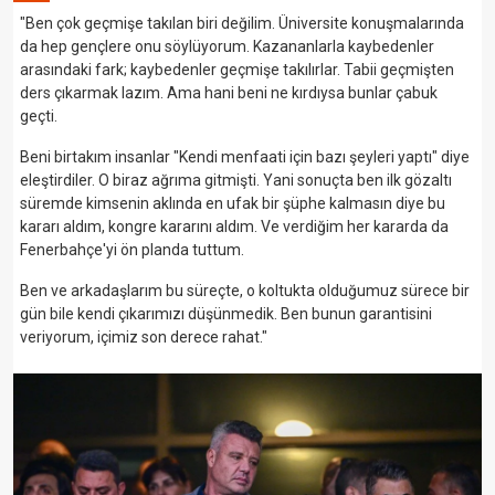
"Ben çok geçmişe takılan biri değilim. Üniversite konuşmalarında
da hep gençlere onu söylüyorum. Kazananlarla kaybedenler
arasındaki fark; kaybedenler geçmişe takılırlar. Tabii geçmişten
ders çıkarmak lazım. Ama hani beni ne kırdıysa bunlar çabuk
geçti.
Beni birtakım insanlar "Kendi menfaati için bazı şeyleri yaptı" diye
eleştirdiler. O biraz ağrıma gitmişti. Yani sonuçta ben ilk gözaltı
süremde kimsenin aklında en ufak bir şüphe kalmasın diye bu
kararı aldım, kongre kararını aldım. Ve verdiğim her kararda da
Fenerbahçe'yi ön planda tuttum.
Ben ve arkadaşlarım bu süreçte, o koltukta olduğumuz sürece bir
gün bile kendi çıkarımızı düşünmedik. Ben bunun garantisini
veriyorum, içimiz son derece rahat."