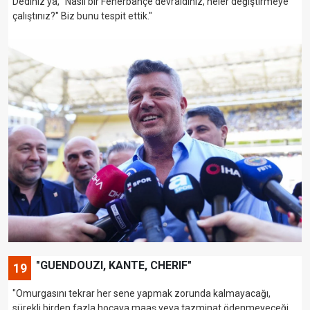
Dediniz ya, "Nasıl bir Fenerbahçe devraldınız, neler değiştirmeye
çalıştınız?" Biz bunu tespit ettik."
"GUENDOUZI, KANTE, CHERIF"
19
"Omurgasını tekrar her sene yapmak zorunda kalmayacağı,
sürekli birden fazla hocaya maaş veya tazminat ödenmeyeceği