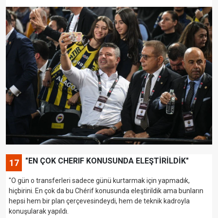
"EN ÇOK CHERIF KONUSUNDA ELEŞTİRİLDİK"
17
"O gün o transferleri sadece günü kurtarmak için yapmadık,
hiçbirini. En çok da bu Chérif konusunda eleştirildik ama bunların
hepsi hem bir plan çerçevesindeydi, hem de teknik kadroyla
konuşularak yapıldı.