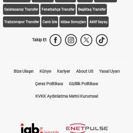
iddaa Programı
Galatasaray
Fenerbahçe
Beşiktaş
Trabzonspor
Galatasaray Transfer
Fenerbahçe Transfer
Beşiktaş Transfer
Trabzonspor Transfer
Canlı İzle
iddaa Sonuçları
Aktif Sayaç
Takip Et
Bize Ulaşın
Künye
Kariyer
About US
Yasal Uyarı
Çerez Politikası
Gizlilik Politikası
KVKK Aydınlatma Metni Kurumsal