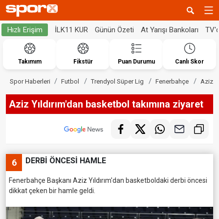
İLK11 KUR
Günün Özeti
At Yarışı Bankoları
TV'
Hızlı Erişim
Takımım
Fikstür
Puan Durumu
Canlı Skor
Spor Haberleri
Futbol
Trendyol Süper Lig
Fenerbahçe
Aziz Y
Aziz Yıldırım'dan basketbol takımına ziyaret
DERBİ ÖNCESİ HAMLE
6
Fenerbahçe Başkanı Aziz Yıldırım'dan basketboldaki derbi öncesi
dikkat çeken bir hamle geldi.