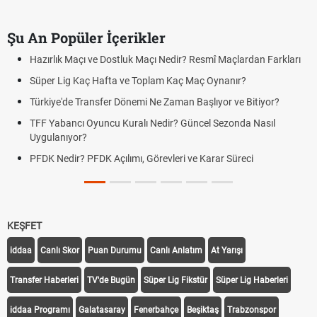
Şu An Popüler İçerikler
çı Nedir? Resmî Maçlardan Farkları
Puan Durumunda AG, OM ve Diğ
plam Kaç Maç Oynanır?
Skor Ne Demek? Sporda Skor v
Ne Zaman Başlıyor ve Bitiyor?
Futbol Nasıl Oynanır? Temel Fut
Nedir? Güncel Sezonda Nasıl
Deplasman Golü Kuralı Nedir?
Uygulanıyor?
örevleri ve Karar Süreci
DGS Sonuçları Ne Zaman Açık
Tarihini Duyurdu
KEŞFET
iddaa
Canlı Skor
Puan Durumu
Canlı Anlatım
At Yarışı
Transfer Haberleri
TV'de Bugün
Süper Lig Fikstür
Süper Lig Haberleri