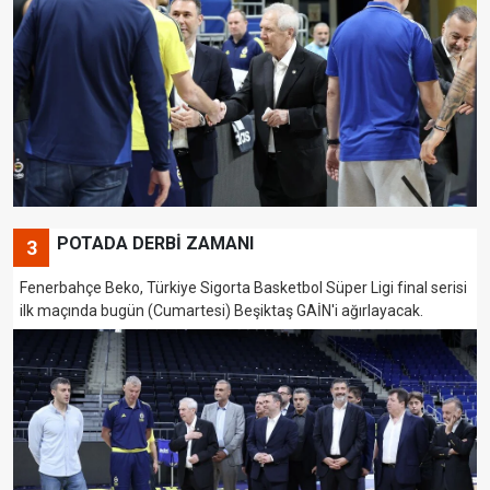
POTADA DERBİ ZAMANI
3
Fenerbahçe Beko, Türkiye Sigorta Basketbol Süper Ligi final serisi
ilk maçında bugün (Cumartesi) Beşiktaş GAİN'i ağırlayacak.