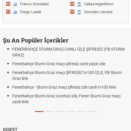
Franco Gonzalez
Celias Ingenthron
80
38
Diego Laxalt
Gonzalo Lencina
93
99
Şu An Popüler İçerikler
FENERBAHÇE STURM GRAZ CANLI İZLE ŞİFRESİZ (FB STURM
GRAZ)
Fenerbahçe Sturm Graz maçı şifresiz canlı yayın izle
Fenerbahçe Sturm Graz maçı ŞİFRESİZ tv100 İZLE, FB Sturm
Graz link
Fenerbahçe - Sturm Graz maçı şifresiz izle canlı tv100 linki
Fenerbahçe Sturm Graz ücretsiz izle, Fener Sturm Graz maçı
canlı linki
KEŞFET