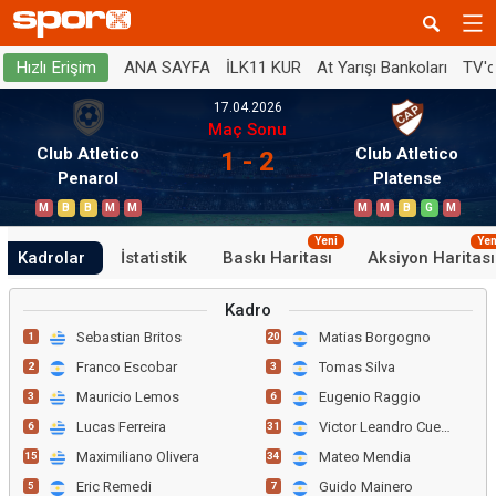
ANA SAYFA
İLK11 KUR
At Yarışı Bankoları
TV'
Hızlı Erişim
17.04.2026
Maç Sonu
Club Atletico
Club Atletico
1 - 2
Penarol
Platense
M
B
B
M
M
M
M
B
G
M
Yeni
Yen
Kadrolar
İstatistik
Baskı Haritası
Aksiyon Haritası
Kadro
Sebastian Britos
Matias Borgogno
1
20
Franco Escobar
Tomas Silva
2
3
Mauricio Lemos
Eugenio Raggio
3
6
Lucas Ferreira
Victor Leandro Cuesta
6
31
Maximiliano Olivera
Mateo Mendia
15
34
Eric Remedi
Guido Mainero
5
7