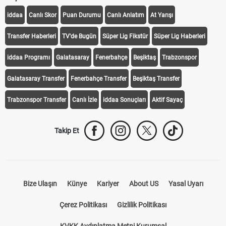
iddaa
Canlı Skor
Puan Durumu
Canlı Anlatım
At Yarışı
Transfer Haberleri
TV'de Bugün
Süper Lig Fikstür
Süper Lig Haberleri
iddaa Programı
Galatasaray
Fenerbahçe
Beşiktaş
Trabzonspor
Galatasaray Transfer
Fenerbahçe Transfer
Beşiktaş Transfer
Trabzonspor Transfer
Canlı İzle
iddaa Sonuçları
Aktif Sayaç
Takip Et
Bize Ulaşın
Künye
Kariyer
About US
Yasal Uyarı
Çerez Politikası
Gizlilik Politikası