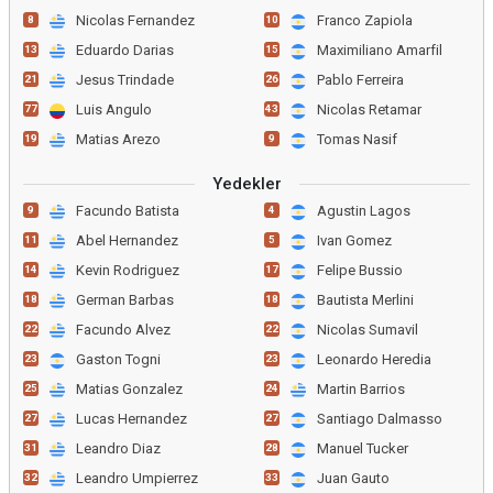
Nicolas Fernandez
Franco Zapiola
8
10
Eduardo Darias
Maximiliano Amarfil
13
15
Jesus Trindade
Pablo Ferreira
21
26
Luis Angulo
Nicolas Retamar
77
43
Matias Arezo
Tomas Nasif
19
9
Yedekler
Facundo Batista
Agustin Lagos
9
4
Abel Hernandez
Ivan Gomez
11
5
Kevin Rodriguez
Felipe Bussio
14
17
German Barbas
Bautista Merlini
18
18
Facundo Alvez
Nicolas Sumavil
22
22
Gaston Togni
Leonardo Heredia
23
23
Matias Gonzalez
Martin Barrios
25
24
Lucas Hernandez
Santiago Dalmasso
27
27
Leandro Diaz
Manuel Tucker
31
28
Leandro Umpierrez
Juan Gauto
32
33