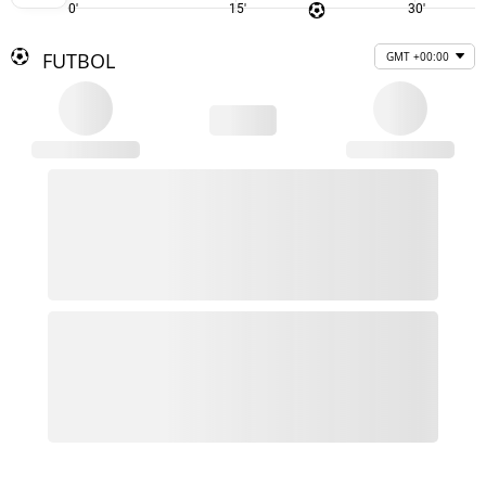
0'
15'
30'
FUTBOL
GMT +00:00