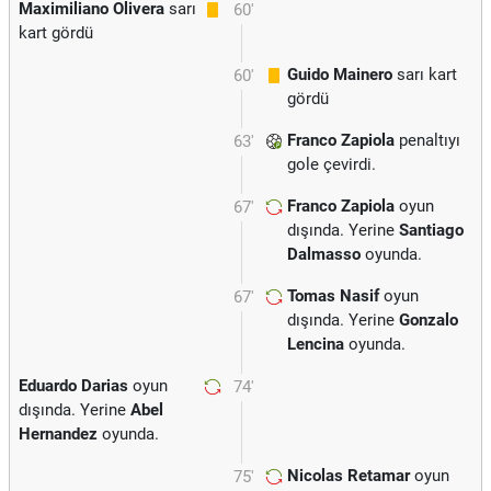
Maximiliano Olivera
sarı
60'
kart gördü
Guido Mainero
sarı kart
60'
gördü
Franco Zapiola
penaltıyı
63'
gole çevirdi.
Franco Zapiola
oyun
67'
dışında. Yerine
Santiago
Dalmasso
oyunda.
Tomas Nasif
oyun
67'
dışında. Yerine
Gonzalo
Lencina
oyunda.
Eduardo Darias
oyun
74'
dışında. Yerine
Abel
Hernandez
oyunda.
Nicolas Retamar
oyun
75'