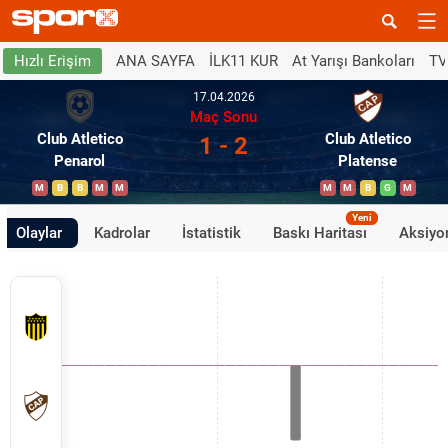
ANA SAYFA
İLK11 KUR
At Yarışı Bankoları
TV
Hızlı Erişim
17.04.2026
Maç Sonu
Club Atletico
Club Atletico
1 - 2
Penarol
Platense
M
B
B
M
M
M
M
B
G
M
Yeni
Olaylar
Kadrolar
İstatistik
Baskı Haritası
Aksiyon