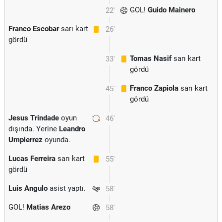
GOL!
Guido Mainero
22'
Franco Escobar
sarı kart
26'
gördü
Tomas Nasif
sarı kart
33'
gördü
Franco Zapiola
sarı kart
45'
gördü
Jesus Trindade
oyun
46'
dışında. Yerine
Leandro
Umpierrez
oyunda.
Lucas Ferreira
sarı kart
55'
gördü
Luis Angulo
asist yaptı.
58'
GOL!
Matias Arezo
58'