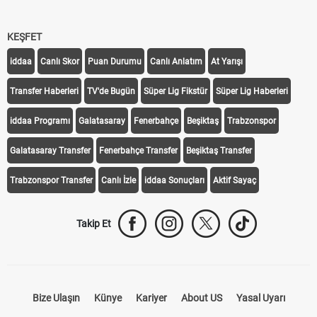
KEŞFET
iddaa
Canlı Skor
Puan Durumu
Canlı Anlatım
At Yarışı
Transfer Haberleri
TV'de Bugün
Süper Lig Fikstür
Süper Lig Haberleri
iddaa Programı
Galatasaray
Fenerbahçe
Beşiktaş
Trabzonspor
Galatasaray Transfer
Fenerbahçe Transfer
Beşiktaş Transfer
Trabzonspor Transfer
Canlı İzle
iddaa Sonuçları
Aktif Sayaç
Takip Et
Bize Ulaşın
Künye
Kariyer
About US
Yasal Uyarı