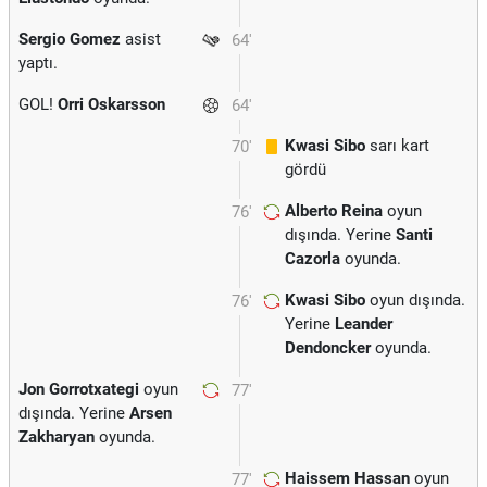
Sergio Gomez
asist
64'
yaptı.
GOL!
Orri Oskarsson
64'
Kwasi Sibo
sarı kart
70'
gördü
Alberto Reina
oyun
76'
dışında. Yerine
Santi
Cazorla
oyunda.
Kwasi Sibo
oyun dışında.
76'
Yerine
Leander
Dendoncker
oyunda.
Jon Gorrotxategi
oyun
77'
dışında. Yerine
Arsen
Zakharyan
oyunda.
Haissem Hassan
oyun
77'