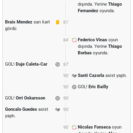
dışında. Yerine
Thiago
Fernandez
oyunda.
Brais Mendez
sarı kart
81'
gördü
Federico Vinas
oyun
84'
dışında. Yerine
Thiago
Borbas
oyunda.
GOL!
Duje Caleta-Car
87'
Santi Cazorla
asist yaptı.
90'
GOL!
Eric Bailly
90'
GOL!
Orri Oskarsson
90'
Goncalo Guedes
asist
90'
yaptı.
Nicolas Fonseca
oyun
90'