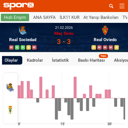
ANA SAYFA
İLK11 KUR
At Yarışı Bankoları
TV
Hızlı Erişim
21.02.2026
Maç Sonu
Real Sociedad
Real Oviedo
3 - 3
M
G
G
B
M
B
M
M
M
B
Yeni
Olaylar
Kadrolar
İstatistik
Baskı Haritası
Aksiyon
0'
15'
30'