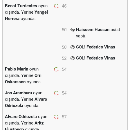
Benat Turrientes
oyun
46'
dışında. Yerine
Yangel
Herrera
oyunda.
Haissem Hassan
asist
50'
yaptı.
GOL!
Federico Vinas
50'
GOL!
Federico Vinas
52'
Pablo Marin
oyun
54'
dışında. Yerine
Orri
Oskarsson
oyunda.
Jon Aramburu
oyun
54'
dışında. Yerine
Alvaro
Odriozola
oyunda.
Alvaro Odriozola
oyun
57'
dışında. Yerine
Aritz
Elustondo
oyunda.