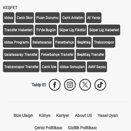
KEŞFET
iddaa
Canlı Skor
Puan Durumu
Canlı Anlatım
At Yarışı
Transfer Haberleri
TV'de Bugün
Süper Lig Fikstür
Süper Lig Haberleri
iddaa Programı
Galatasaray
Fenerbahçe
Beşiktaş
Trabzonspor
Galatasaray Transfer
Fenerbahçe Transfer
Beşiktaş Transfer
Trabzonspor Transfer
Canlı İzle
iddaa Sonuçları
Aktif Sayaç
Takip Et
Bize Ulaşın
Künye
Kariyer
About US
Yasal Uyarı
Çerez Politikası
Gizlilik Politikası