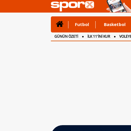
Futbol
Basketbol
GÜNÜN ÖZETİ
İLK 11'İNİ KUR
VOLEYB
CANLI ANLATIM
İNGİLTERE