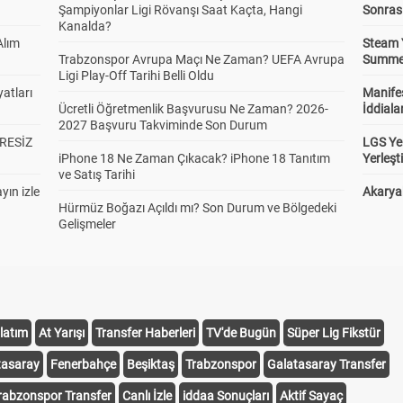
Şampiyonlar Ligi Rövanşı Saat Kaçta, Hangi
Sonras
Kanalda?
Alım
Steam 
Trabzonspor Avrupa Maçı Ne Zaman? UEFA Avrupa
Summer 
Ligi Play-Off Tarihi Belli Oldu
atları
Manifes
Ücretli Öğretmenlik Başvurusu Ne Zaman? 2026-
İddiala
2027 Başvuru Takviminde Son Durum
RESİZ
LGS Yer
iPhone 18 Ne Zaman Çıkacak? iPhone 18 Tanıtım
Yerleş
ve Satış Tarihi
yın izle
Akaryak
Hürmüz Boğazı Açıldı mı? Son Durum ve Bölgedeki
Gelişmeler
latım
At Yarışı
Transfer Haberleri
TV'de Bugün
Süper Lig Fikstür
tasaray
Fenerbahçe
Beşiktaş
Trabzonspor
Galatasaray Transfer
rabzonspor Transfer
Canlı İzle
iddaa Sonuçları
Aktif Sayaç