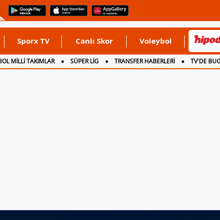
Sporx TV
Canlı Skor
Voleybol
OL MİLLİ TAKIMLAR
SÜPER LİG
TRANSFER HABERLERİ
TV'DE BU