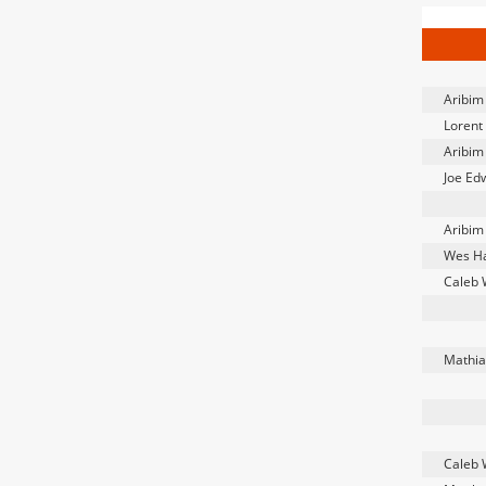
Aribim
Lorent 
Aribim
Joe Ed
Aribim
Wes H
Caleb 
Mathia
Caleb 