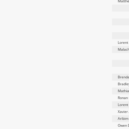
Matthe
Lorent 
Malach
Brenda
Bradle
Mathia
Ronan 
Lorent 
Xavier
Aribim
Owen 