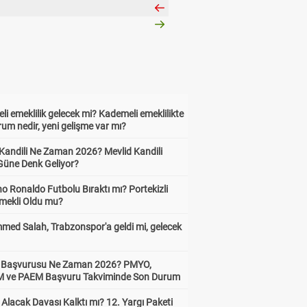
i emeklilik gelecek mi? Kademeli emeklilikte
um nedir, yeni gelişme var mı?
 Kandili Ne Zaman 2026? Mevlid Kandili
Güne Denk Geliyor?
no Ronaldo Futbolu Bıraktı mı? Portekizli
Emekli Oldu mu?
ed Salah, Trabzonspor'a geldi mi, gelecek
ik Başvurusu Ne Zaman 2026? PMYO,
ve PAEM Başvuru Takviminde Son Durum
z Alacak Davası Kalktı mı? 12. Yargı Paketi