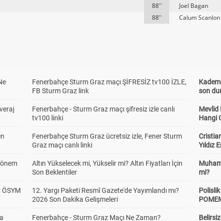
88''
Joel Bagan
88''
Calum Scanlon
Ne
Fenerbahçe Sturm Graz maçı ŞİFRESİZ tv100 İZLE,
Kademel
FB Sturm Graz link
son dur
veraj
Fenerbahçe - Sturm Graz maçı şifresiz izle canlı
Mevlid
tv100 linki
Hangi 
en
Fenerbahçe Sturm Graz ücretsiz izle, Fener Sturm
Cristia
Graz maçı canlı linki
Yıldız 
 Dönem
Altın Yükselecek mi, Yükselir mi? Altın Fiyatları İçin
Muhamm
Son Beklentiler
mi?
? ÖSYM
12. Yargı Paketi Resmî Gazete'de Yayımlandı mı?
Polisl
2026 Son Dakika Gelişmeleri
POMEM 
da
Fenerbahçe - Sturm Graz Maçı Ne Zaman?
Belirsi