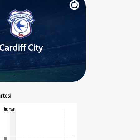
Cardiff City
rtesi
İlk Yarı