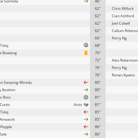
w Sorinola
46''
62''
Chris Willock
62''
Cian Ashford
62''
Joel Colwill
62''
Callum Robins
66''
Perry Ng
Tolaj
68''
i Boateng
70''
72''
Alex Robertson
76''
Perry Ng
76''
Ronan Kpakio
n Sarpong-Wiredu
80''
y Ibrahim
80''
s Ross
81''
Curtis
81''
Tolaj
85''
 Amaechi
85''
 Pepple
86''
Dale
86''