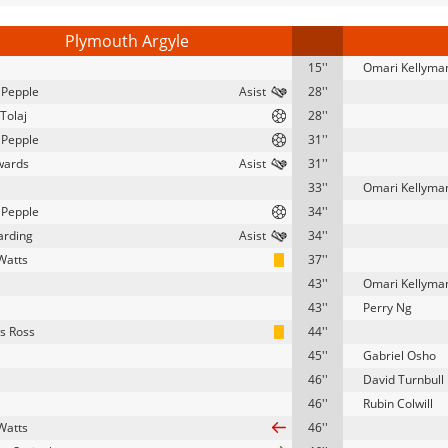
Plymouth Argyle
15''
Omari Kellyma
 Pepple
28''
Tolaj
28''
 Pepple
31''
wards
31''
33''
Omari Kellyma
 Pepple
34''
arding
34''
Watts
37''
43''
Omari Kellyma
43''
Perry Ng
s Ross
44''
45''
Gabriel Osho
46''
David Turnbull
46''
Rubin Colwill
Watts
46''