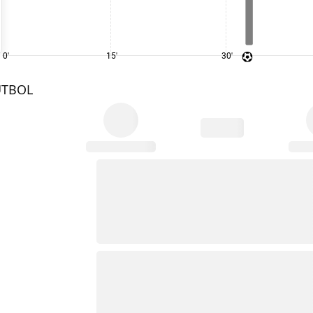
0'
15'
30'
UTBOL