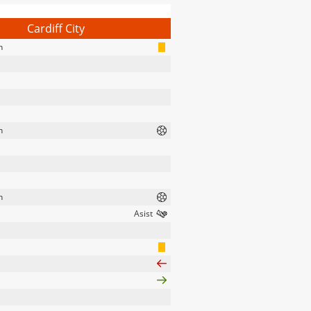
Cardiff City
n
n
n