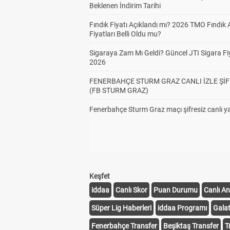
Beklenen İndirim Tarihi
Fındık Fiyatı Açıklandı mı? 2026 TMO Fındık 
Fiyatları Belli Oldu mu?
Sigaraya Zam Mı Geldi? Güncel JTI Sigara Fiy
2026
FENERBAHÇE STURM GRAZ CANLI İZLE ŞİF
(FB STURM GRAZ)
Fenerbahçe Sturm Graz maçı şifresiz canlı ya
Keşfet
iddaa
Canlı Skor
Puan Durumu
Canlı An
Süper Lig Haberleri
iddaa Programı
Gala
Fenerbahçe Transfer
Beşiktaş Transfer
T