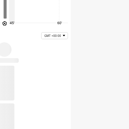
45'
60'
75'
GMT +00:00