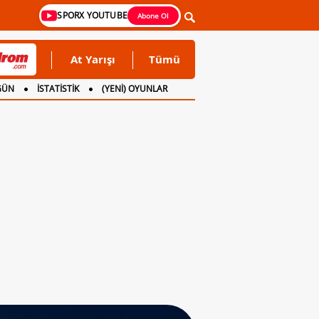
SPORX YOUTUBE
Abone Ol
At Yarışı
Tümü
GÜN
İSTATİSTİK
(YENİ) OYUNLAR