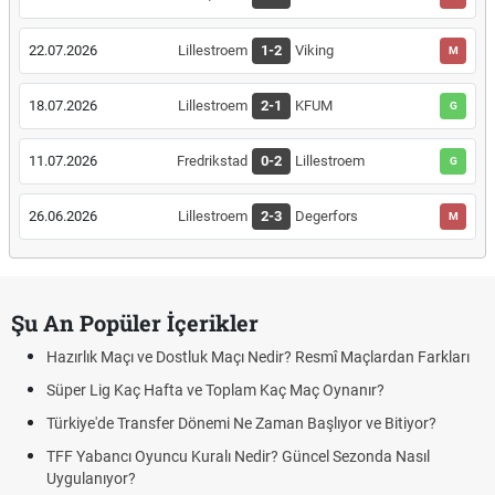
22.07.2026
Lillestroem
1-2
Viking
M
18.07.2026
Lillestroem
2-1
KFUM
G
11.07.2026
Fredrikstad
0-2
Lillestroem
G
26.06.2026
Lillestroem
2-3
Degerfors
M
Şu An Popüler İçerikler
Hazırlık Maçı ve Dostluk Maçı Nedir? Resmî Maçlardan Farkları
Süper Lig Kaç Hafta ve Toplam Kaç Maç Oynanır?
Türkiye'de Transfer Dönemi Ne Zaman Başlıyor ve Bitiyor?
TFF Yabancı Oyuncu Kuralı Nedir? Güncel Sezonda Nasıl
Uygulanıyor?