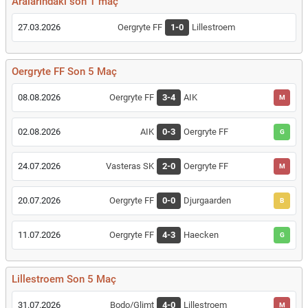
Aralarındaki son 1 maç
27.03.2026
Oergryte FF
1-0
Lillestroem
Oergryte FF Son 5 Maç
08.08.2026
Oergryte FF
3-4
AIK
M
02.08.2026
AIK
0-3
Oergryte FF
G
24.07.2026
Vasteras SK
2-0
Oergryte FF
M
20.07.2026
Oergryte FF
0-0
Djurgaarden
B
11.07.2026
Oergryte FF
4-3
Haecken
G
Lillestroem Son 5 Maç
31.07.2026
Bodo/Glimt
4-0
Lillestroem
M