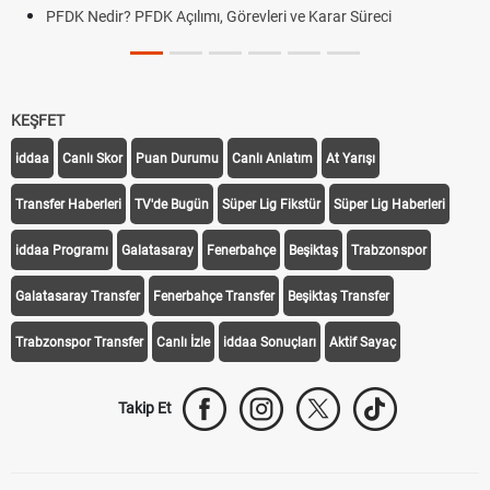
PFDK Nedir? PFDK Açılımı, Görevleri ve Karar Süreci
KEŞFET
iddaa
Canlı Skor
Puan Durumu
Canlı Anlatım
At Yarışı
Transfer Haberleri
TV'de Bugün
Süper Lig Fikstür
Süper Lig Haberleri
iddaa Programı
Galatasaray
Fenerbahçe
Beşiktaş
Trabzonspor
Galatasaray Transfer
Fenerbahçe Transfer
Beşiktaş Transfer
Trabzonspor Transfer
Canlı İzle
iddaa Sonuçları
Aktif Sayaç
Takip Et