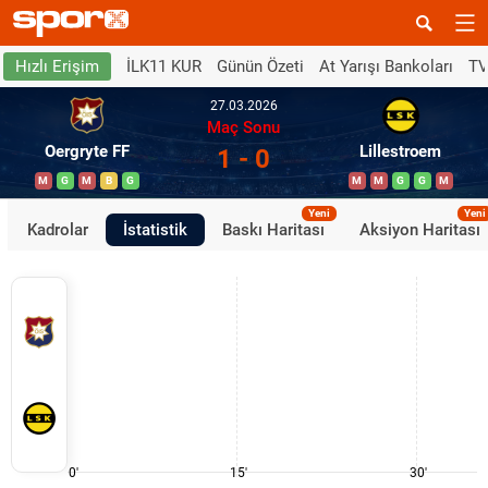
İLK11 KUR
Günün Özeti
At Yarışı Bankoları
TV
Hızlı Erişim
27.03.2026
Maç Sonu
Oergryte FF
Lillestroem
1 - 0
M
G
M
B
G
M
M
G
G
M
Yeni
Yeni
Kadrolar
İstatistik
Baskı Haritası
Aksiyon Haritası
0'
15'
30'