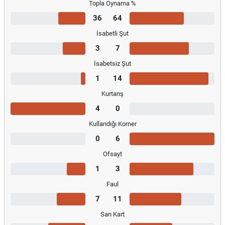
Topla Oynama %
36
64
İsabetli Şut
3
7
İsabetsiz Şut
1
14
Kurtarış
4
0
Kullandığı Korner
0
6
Ofsayt
1
3
Faul
7
11
Sarı Kart