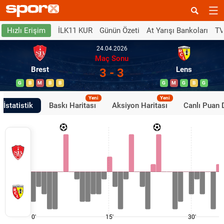
İLK11 KUR
Günün Özeti
At Yarışı Bankoları
TV
Hızlı Erişim
24.04.2026
Maç Sonu
Brest
Lens
3 - 3
G
B
M
B
B
G
M
G
B
G
Yeni
Yeni
İstatistik
Baskı Haritası
Aksiyon Haritası
Canlı Puan
0'
15'
30'