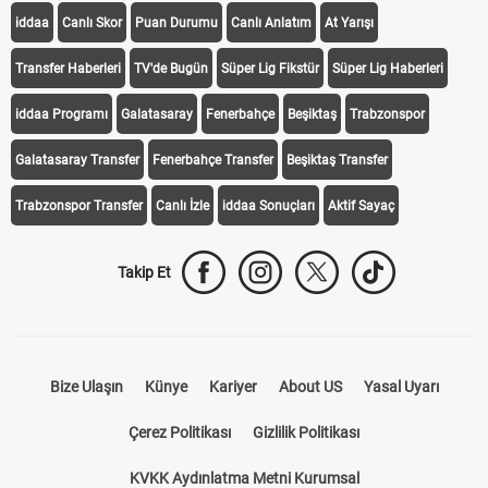
iddaa
Canlı Skor
Puan Durumu
Canlı Anlatım
At Yarışı
Transfer Haberleri
TV'de Bugün
Süper Lig Fikstür
Süper Lig Haberleri
iddaa Programı
Galatasaray
Fenerbahçe
Beşiktaş
Trabzonspor
Galatasaray Transfer
Fenerbahçe Transfer
Beşiktaş Transfer
Trabzonspor Transfer
Canlı İzle
iddaa Sonuçları
Aktif Sayaç
Takip Et
Bize Ulaşın
Künye
Kariyer
About US
Yasal Uyarı
Çerez Politikası
Gizlilik Politikası
KVKK Aydınlatma Metni Kurumsal