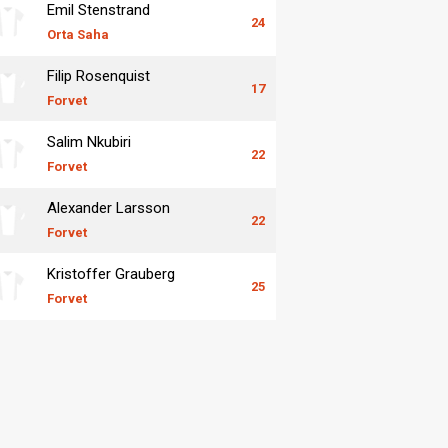
Emil Stenstrand
24
Orta Saha
Filip Rosenquist
17
Forvet
Salim Nkubiri
22
Forvet
Alexander Larsson
22
Forvet
Kristoffer Grauberg
25
Forvet