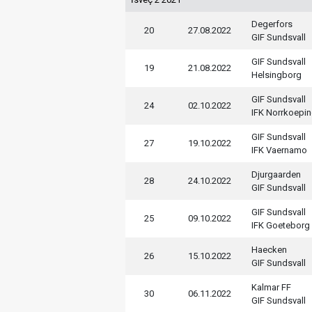
Degerfors
20
27.08.2022
GIF Sundsvall
GIF Sundsvall
19
21.08.2022
Helsingborg
GIF Sundsvall
24
02.10.2022
IFK Norrkoepi
GIF Sundsvall
27
19.10.2022
IFK Vaernamo
Djurgaarden
28
24.10.2022
GIF Sundsvall
GIF Sundsvall
25
09.10.2022
IFK Goeteborg
Haecken
26
15.10.2022
GIF Sundsvall
Kalmar FF
30
06.11.2022
GIF Sundsvall