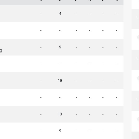
-
4
-
-
-
-
-
-
-
-
-
-
-
9
-
-
-
-
ng
-
-
-
-
-
-
-
18
-
-
-
-
-
-
-
-
-
-
-
13
-
-
-
-
-
9
-
-
-
-