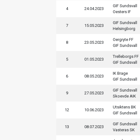
GIF Sundsvall
4
24.04.2023
Oesters IF
GIF Sundsvall
7
15.05.2023
Helsingborg
Oergryte FF
8
23.05.2023
GIF Sundsvall
Trelleborgs FF
5
01.05.2023
GIF Sundsvall
IK Brage
6
08.05.2023
GIF Sundsvall
GIF Sundsvall
9
27.05.2023
Skoevde AIK
Utsiktens BK
12
10.06.2023
GIF Sundsvall
GIF Sundsvall
13
08.07.2023
Vasteras SK