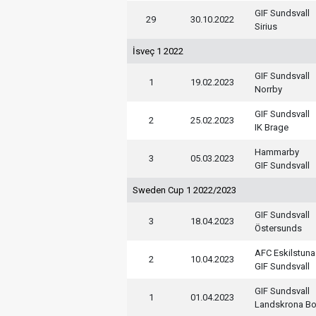
GIF Sundsvall
29
30.10.2022
Sirius
İsveç 1 2022
GIF Sundsvall
1
19.02.2023
Norrby
GIF Sundsvall
2
25.02.2023
IK Brage
Hammarby
3
05.03.2023
GIF Sundsvall
Sweden Cup 1 2022/2023
GIF Sundsvall
3
18.04.2023
Östersunds
AFC Eskilstuna
2
10.04.2023
GIF Sundsvall
GIF Sundsvall
1
01.04.2023
Landskrona Bo