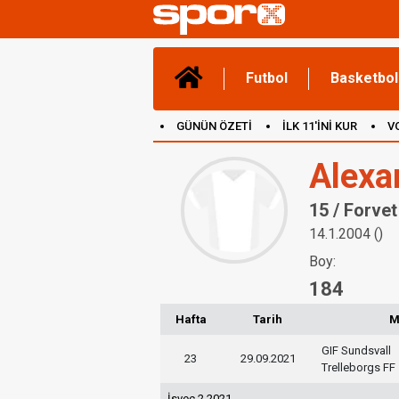
Futbol
Basketbol
GÜNÜN ÖZETİ
İLK 11'İNİ KUR
V
(YENİ) OYUNLAR
CANLI ANLATIM
Alexa
15 / Forvet
14.1.2004 ()
Boy:
184
Hafta
Tarih
M
GIF Sundsvall
23
29.09.2021
Trelleborgs FF
İsveç 2 2021