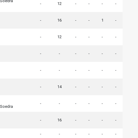
 Soedra
-
12
-
-
-
-
-
16
-
-
1
-
-
12
-
-
-
-
-
-
-
-
-
-
-
-
-
-
-
-
-
14
-
-
-
-
-
-
-
-
-
-
 Soedra
-
16
-
-
-
-
-
-
-
-
-
-