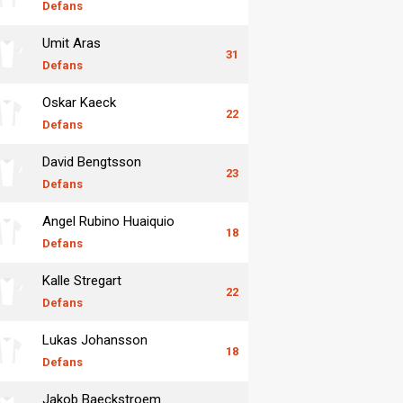
Defans
Umit Aras
31
Defans
Oskar Kaeck
22
Defans
David Bengtsson
23
Defans
Angel Rubino Huaiquio
18
Defans
Kalle Stregart
22
Defans
Lukas Johansson
18
Defans
Jakob Baeckstroem