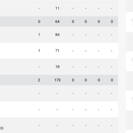
-
11
-
-
-
-
0
64
0
0
0
0
1
84
-
-
-
-
1
71
-
-
-
-
-
18
-
-
-
-
2
173
0
0
0
0
-
-
-
-
-
-
-
-
-
-
-
-
-
-
-
-
-
-
IS