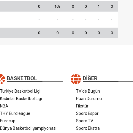
0
103
0
0
1
0
-
-
-
-
-
-
0
0
0
0
0
0
BASKETBOL
DIĞER
Türkiye Basketbol Ligi
TV'de Bugün
Kadınlar Basketbol Ligi
Puan Durumu
NBA
Fikstür
THY Euroleague
Sporx Espor
Eurocup
Sporx TV
Dünya Basketbol Şampiyonası
Sporx Ekstra