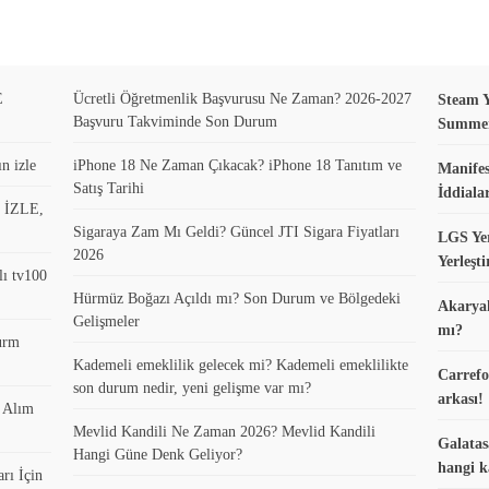
E
Ücretli Öğretmenlik Başvurusu Ne Zaman? 2026-2027
Steam Y
Başvuru Takviminde Son Durum
Summer 
n izle
iPhone 18 Ne Zaman Çıkacak? iPhone 18 Tanıtım ve
Manifes
Satış Tarihi
İddiala
0 İZLE,
Sigaraya Zam Mı Geldi? Güncel JTI Sigara Fiyatları
LGS Yer
2026
Yerleşt
lı tv100
Hürmüz Boğazı Açıldı mı? Son Durum ve Bölgedeki
Akaryak
Gelişmeler
mı?
turm
Kademeli emeklilik gelecek mi? Kademeli emeklilikte
Carrefo
son durum nedir, yeni gelişme var mı?
arkası!
k Alım
Mevlid Kandili Ne Zaman 2026? Mevlid Kandili
Galatas
Hangi Güne Denk Geliyor?
hangi k
rı İçin