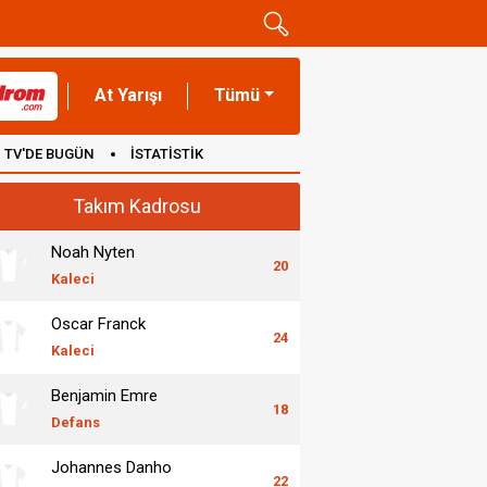
At Yarışı
Tümü
TV'DE BUGÜN
İSTATİSTİK
Takım Kadrosu
Noah Nyten
20
Kaleci
Oscar Franck
24
Kaleci
Benjamin Emre
18
Defans
Johannes Danho
22