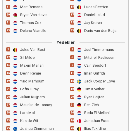
Mart Remans
Lucas Beerten
11
15
Bryan Van Hove
Daniel Lajud
20
17
Thomas Cox
Jay Kruiver
21
22
Delano Vianello
Dario van den Buijs
23
33
Yedekler
Jules Van Bost
Juul Timmermans
5
2
Sil Milder
Mitchell Paulissen
12
6
Maxim Mariani
Cain Seedorf
14
7
Devin Remie
Iman Griffith
16
11
Yaid Marhoum
Jack Cooper Love
19
16
Fofin Turay
Tim Koether
24
18
Julian Kuijpers
Ryan Leijten
26
20
Maurilio de Lannoy
Ben Zich
27
21
Lars Mol
Reda El Meliani
28
26
Kas de Wit
Jonathan Foss
33
28
Joshua Zimmerman
Ilias Takidine
75
29