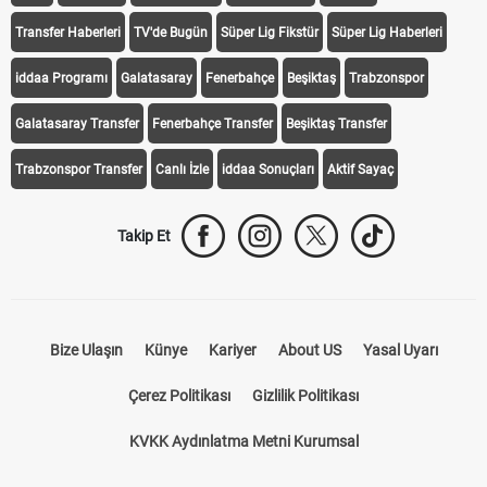
Transfer Haberleri
TV'de Bugün
Süper Lig Fikstür
Süper Lig Haberleri
iddaa Programı
Galatasaray
Fenerbahçe
Beşiktaş
Trabzonspor
Galatasaray Transfer
Fenerbahçe Transfer
Beşiktaş Transfer
Trabzonspor Transfer
Canlı İzle
iddaa Sonuçları
Aktif Sayaç
Takip Et
Bize Ulaşın
Künye
Kariyer
About US
Yasal Uyarı
Çerez Politikası
Gizlilik Politikası
KVKK Aydınlatma Metni Kurumsal