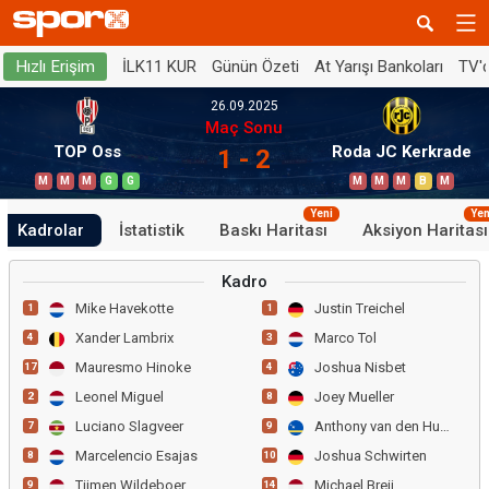
İLK11 KUR
Günün Özeti
At Yarışı Bankoları
TV'
Hızlı Erişim
26.09.2025
Maç Sonu
TOP Oss
Roda JC Kerkrade
1 - 2
M
M
M
G
G
M
M
M
B
M
Yeni
Yen
Kadrolar
İstatistik
Baskı Haritası
Aksiyon Haritası
Kadro
Mike Havekotte
Justin Treichel
1
1
Xander Lambrix
Marco Tol
4
3
Mauresmo Hinoke
Joshua Nisbet
17
4
Leonel Miguel
Joey Mueller
2
8
Luciano Slagveer
Anthony van den Hurk
7
9
Marcelencio Esajas
Joshua Schwirten
8
10
Tijmen Wildeboer
Michael Breij
9
14