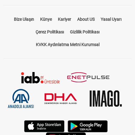
Bize Ulaşın
Künye
Kariyer
About US
Yasal Uyarı
Çerez Politikası
Gizlilik Politikası
KVKK Aydınlatma Metni Kurumsal