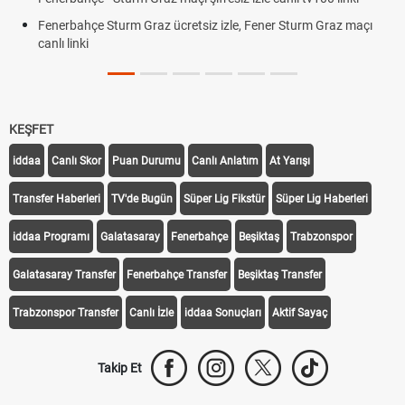
Fenerbahçe Sturm Graz ücretsiz izle, Fener Sturm Graz maçı
canlı linki
KEŞFET
iddaa
Canlı Skor
Puan Durumu
Canlı Anlatım
At Yarışı
Transfer Haberleri
TV'de Bugün
Süper Lig Fikstür
Süper Lig Haberleri
iddaa Programı
Galatasaray
Fenerbahçe
Beşiktaş
Trabzonspor
Galatasaray Transfer
Fenerbahçe Transfer
Beşiktaş Transfer
Trabzonspor Transfer
Canlı İzle
iddaa Sonuçları
Aktif Sayaç
Takip Et