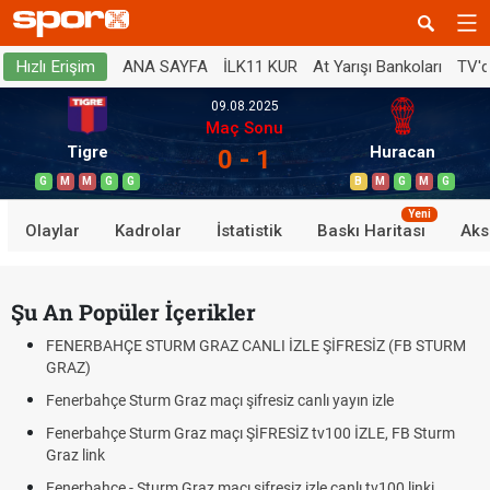
ANA SAYFA
İLK11 KUR
At Yarışı Bankoları
TV'
Hızlı Erişim
09.08.2025
Maç Sonu
Tigre
Huracan
0 - 1
G
M
M
G
G
B
M
G
M
G
Yeni
Olaylar
Kadrolar
İstatistik
Baskı Haritası
Aks
Şu An Popüler İçerikler
FENERBAHÇE STURM GRAZ CANLI İZLE ŞİFRESİZ (FB STURM
GRAZ)
Fenerbahçe Sturm Graz maçı şifresiz canlı yayın izle
Fenerbahçe Sturm Graz maçı ŞİFRESİZ tv100 İZLE, FB Sturm
Graz link
Fenerbahçe - Sturm Graz maçı şifresiz izle canlı tv100 linki