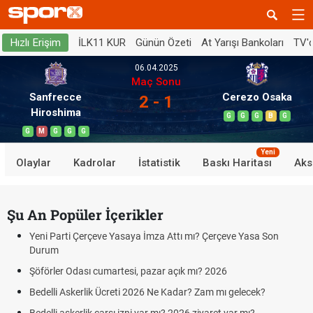
İLK11 KUR
Günün Özeti
At Yarışı Bankoları
TV'
Hızlı Erişim
06.04.2025
Maç Sonu
Sanfrecce
Cerezo Osaka
2 - 1
Hiroshima
G
G
G
B
G
G
M
G
G
G
Yeni
Olaylar
Kadrolar
İstatistik
Baskı Haritası
Aks
Şu An Popüler İçerikler
Yeni Parti Çerçeve Yasaya İmza Attı mı? Çerçeve Yasa Son
Durum
Şöförler Odası cumartesi, pazar açık mı? 2026
Bedelli Askerlik Ücreti 2026 Ne Kadar? Zam mı gelecek?