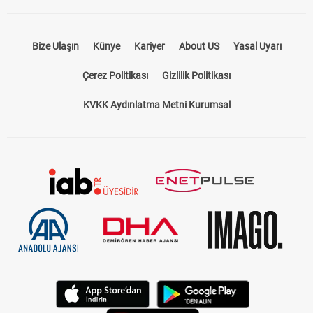
Bize Ulaşın
Künye
Kariyer
About US
Yasal Uyarı
Çerez Politikası
Gizlilik Politikası
KVKK Aydınlatma Metni Kurumsal