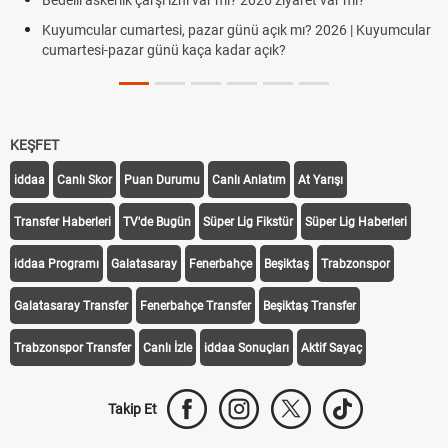
Bedelli askerlik çarşı izni var mı? 2026 ziyaret var mı?
Kuyumcular cumartesi, pazar günü açık mı? 2026 | Kuyumcular
cumartesi-pazar günü kaça kadar açık?
KEŞFET
iddaa
Canlı Skor
Puan Durumu
Canlı Anlatım
At Yarışı
Transfer Haberleri
TV'de Bugün
Süper Lig Fikstür
Süper Lig Haberleri
iddaa Programı
Galatasaray
Fenerbahçe
Beşiktaş
Trabzonspor
Galatasaray Transfer
Fenerbahçe Transfer
Beşiktaş Transfer
Trabzonspor Transfer
Canlı İzle
iddaa Sonuçları
Aktif Sayaç
Takip Et