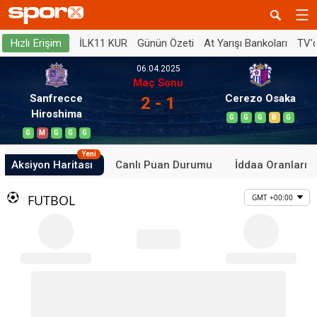
İLK11 KUR
Günün Özeti
At Yarışı Bankoları
TV'
Hızlı Erişim
06.04.2025
Maç Sonu
Sanfrecce
Cerezo Osaka
2 - 1
Hiroshima
G
G
G
B
G
G
M
G
G
G
Yeni
Aksiyon Haritası
Canlı Puan Durumu
İddaa Oranları
FUTBOL
GMT +00:00