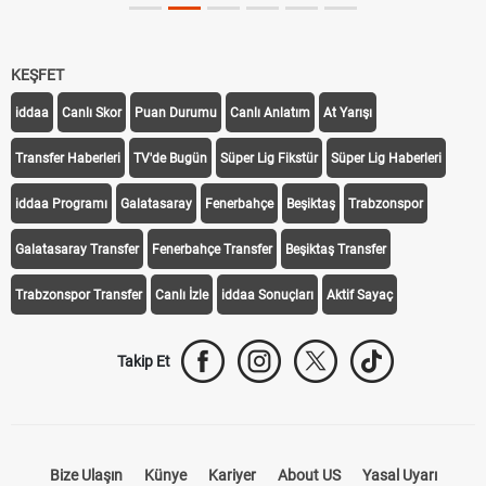
KEŞFET
iddaa
Canlı Skor
Puan Durumu
Canlı Anlatım
At Yarışı
Transfer Haberleri
TV'de Bugün
Süper Lig Fikstür
Süper Lig Haberleri
iddaa Programı
Galatasaray
Fenerbahçe
Beşiktaş
Trabzonspor
Galatasaray Transfer
Fenerbahçe Transfer
Beşiktaş Transfer
Trabzonspor Transfer
Canlı İzle
iddaa Sonuçları
Aktif Sayaç
Takip Et
Bize Ulaşın
Künye
Kariyer
About US
Yasal Uyarı