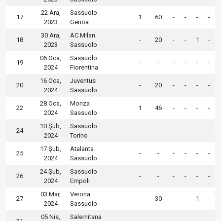
22 Ara,
Sassuolo
17
1
60
-
-
-
-
2023
Genoa
30 Ara,
AC Milan
18
-
20
-
-
1
-
2023
Sassuolo
06 Oca,
Sassuolo
19
-
-
-
-
-
-
2024
Fiorentina
16 Oca,
Juventus
20
-
20
-
-
-
-
2024
Sassuolo
28 Oca,
Monza
22
1
46
-
-
-
-
2024
Sassuolo
10 Şub,
Sassuolo
24
-
-
-
-
-
-
2024
Torino
17 Şub,
Atalanta
25
-
-
-
-
-
-
2024
Sassuolo
24 Şub,
Sassuolo
26
-
-
-
-
-
-
2024
Empoli
03 Mar,
Verona
27
-
30
-
-
1
-
2024
Sassuolo
05 Nis,
Salernitana