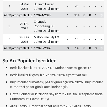
04 Mar,
Buriram United
1
-
44
-
-
-
-
2025
Johor Darul Ta'zim
AFC Şampiyonlar Ligi 1 2024/2025
1
134
0
0
1
0
Chengdu
21 Eki,
3
Rongcheng FC
-
-
-
-
-
-
2025
Johor Darul Ta'zim
25 Kas,
Melbourne City FC
5
-
14
-
-
-
-
2025
Johor Darul Ta'zim
AFC Şampiyonlar Ligi 1 2025/2026
0
14
0
0
0
0
Şu An Popüler İçerikler
Bedelli Askerlik Ücreti 2026 Ne Kadar? Zam mı gelecek?
H
Bedelli askerlik çarşı izni var mı? 2026 ziyaret var mı?
S
Kuyumcular cumartesi, pazar günü açık mı? 2026 | Kuyumcular
T
cumartesi-pazar günü kaça kadar açık?
T
Hafta Sonları Yıllık İzinden Sayılır mı? Yıllık İzin Hesaplamasında
U
Cumartesi ve Pazar Detayı
P
Aras Kargo Cumartesi-pazar açık mı? 2026 Aras Kargo