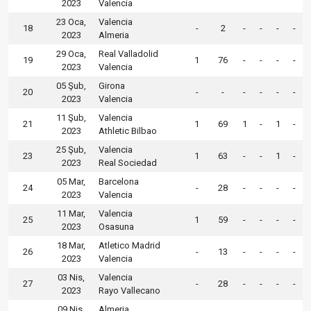
2023
Valencia
23 Oca,
Valencia
18
-
2
-
-
-
-
2023
Almeria
29 Oca,
Real Valladolid
19
1
76
-
-
-
-
2023
Valencia
05 Şub,
Girona
20
-
-
-
-
-
-
2023
Valencia
11 Şub,
Valencia
21
1
69
1
-
1
-
2023
Athletic Bilbao
25 Şub,
Valencia
23
1
63
-
-
1
-
2023
Real Sociedad
05 Mar,
Barcelona
24
-
28
-
-
-
-
2023
Valencia
11 Mar,
Valencia
25
1
59
-
-
-
-
2023
Osasuna
18 Mar,
Atletico Madrid
26
-
13
-
-
-
-
2023
Valencia
03 Nis,
Valencia
27
-
28
-
-
-
-
2023
Rayo Vallecano
09 Nis,
Almeria