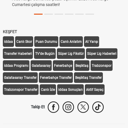
Cumartesi çalışma saatleri!
KEŞFET
iddaa
Canlı Skor
Puan Durumu
Canlı Anlatım
At Yarışı
Transfer Haberleri
TV'de Bugün
Süper Lig Fikstür
Süper Lig Haberleri
iddaa Programı
Galatasaray
Fenerbahçe
Beşiktaş
Trabzonspor
Galatasaray Transfer
Fenerbahçe Transfer
Beşiktaş Transfer
Trabzonspor Transfer
Canlı İzle
iddaa Sonuçları
Aktif Sayaç
Takip Et