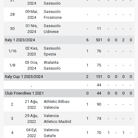
31
-
-
-
-
-
-
2024
Sassuolo
09 Mar,
Sassuolo
28
-
-
-
-
-
-
2024
Frosinone
01 Nis,
Sassuolo
30
-
11
-
-
-
-
2024
Udinese
Italy 1 2023/2024
6
531
0
0
2
0
02 Kas,
Sassuolo
1/16
1
76
-
-
-
-
2023
Spezia
03 Oca,
Atalanta
1/8
1
75
-
-
-
-
2024
Sassuolo
Italy Cup 1 2023/2024
2
151
0
0
0
0
,
-
44
-
-
-
-
Club Friendlies 1 2021
0
44
0
0
0
0
21 Ağu,
Athletic Bilbao
2
1
90
-
-
-
-
2022
Valencia
29 Ağu,
Valencia
3
1
74
-
-
-
-
2022
Atletico Madrid
04 Eyl,
Valencia
4
1
70
1
-
1
-
2022
Getafe