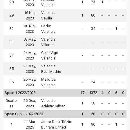
28
1
73
1
-
-
-
2023
Valencia
16 Nis,
Valencia
29
1
80
-
-
-
-
2023
Sevilla
30 Nis,
Cadiz
32
-
34
-
-
1
-
2023
Valencia
03 May,
Valencia
33
-
-
-
-
-
-
2023
Villarreal
14 May,
Celta Vigo
34
-
-
-
-
-
-
2023
Valencia
21 May,
Valencia
35
-
-
-
-
-
-
2023
Real Madrid
25 May,
Mallorca
36
-
24
-
-
-
-
2023
Valencia
Spain 1 2022/2023
17
1372
4
0
6
0
Quarter
26 Oca,
Valencia
1
58
-
-
-
-
Fi
2023
Athletic Bilbao
Spain Cup 1 2022/2023
1
58
0
0
0
0
11 Mar,
Johor Darul Ta'zim
1
1
90
-
-
1
-
2025
Buriram United