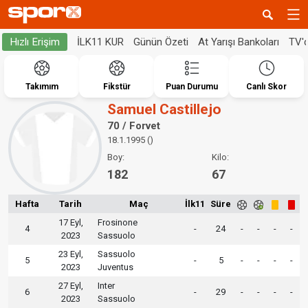
İLK11 KUR
Günün Özeti
At Yarışı Bankoları
TV'
Hızlı Erişim
Takımım
Fikstür
Puan Durumu
Canlı Skor
Samuel Castillejo
70 / Forvet
18.1.1995 ()
Boy:
Kilo:
182
67
Hafta
Tarih
Maç
İlk11
Süre
17 Eyl,
Frosinone
4
-
24
-
-
-
-
2023
Sassuolo
23 Eyl,
Sassuolo
5
-
5
-
-
-
-
2023
Juventus
27 Eyl,
Inter
6
-
29
-
-
-
-
2023
Sassuolo