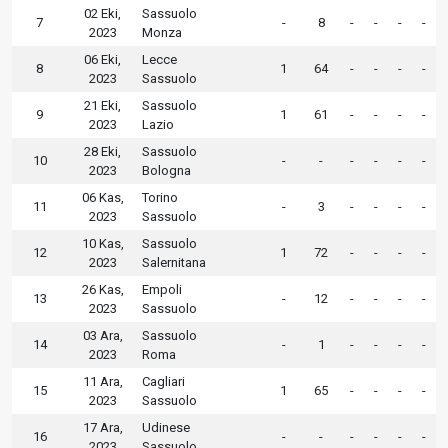
02 Eki,
Sassuolo
7
-
8
-
-
-
-
2023
Monza
06 Eki,
Lecce
8
1
64
-
-
-
-
2023
Sassuolo
21 Eki,
Sassuolo
9
1
61
-
-
-
-
2023
Lazio
28 Eki,
Sassuolo
10
-
-
-
-
-
-
2023
Bologna
06 Kas,
Torino
11
-
3
-
-
-
-
2023
Sassuolo
10 Kas,
Sassuolo
12
1
72
-
-
-
-
2023
Salernitana
26 Kas,
Empoli
13
-
12
-
-
-
-
2023
Sassuolo
03 Ara,
Sassuolo
14
-
1
-
-
-
-
2023
Roma
11 Ara,
Cagliari
15
1
65
-
-
-
-
2023
Sassuolo
17 Ara,
Udinese
16
-
-
-
-
-
-
2023
Sassuolo