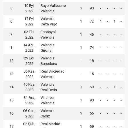
10 Eyl,
Rayo Vallecano
5
1
90
-
-
-
-
2022
Valencia
17 Eyl,
Valencia
6
1
72
1
-
1
-
2022
Celta Vigo
02 Eki,
Espanyol
7
1
46
-
-
-
-
2022
Valencia
14 Ağu,
Valencia
1
1
74
-
-
-
-
2022
Girona
29 Eki,
Valencia
12
-
18
-
-
-
-
2022
Barcelona
06 Kas,
Real Sociedad
13
-
15
-
-
-
-
2022
Valencia
10 Kas,
Valencia
14
1
69
-
-
1
-
2022
Real Betis
31 Ara,
Villarreal
15
1
90
-
-
-
-
2022
Valencia
06 Oca,
Valencia
16
1
56
-
-
-
-
2023
Cadiz
02 Şub,
Real Madrid
17
1
59
-
-
-
-