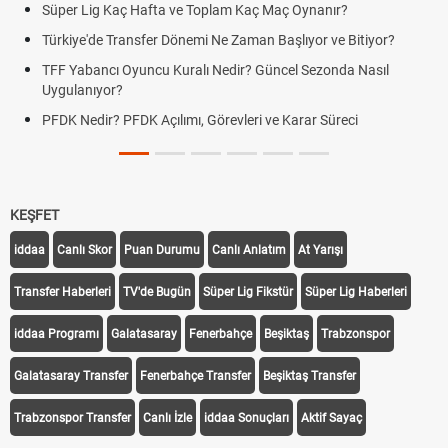
Süper Lig Kaç Hafta ve Toplam Kaç Maç Oynanır?
Türkiye'de Transfer Dönemi Ne Zaman Başlıyor ve Bitiyor?
TFF Yabancı Oyuncu Kuralı Nedir? Güncel Sezonda Nasıl
Uygulanıyor?
PFDK Nedir? PFDK Açılımı, Görevleri ve Karar Süreci
KEŞFET
iddaa
Canlı Skor
Puan Durumu
Canlı Anlatım
At Yarışı
Transfer Haberleri
TV'de Bugün
Süper Lig Fikstür
Süper Lig Haberleri
iddaa Programı
Galatasaray
Fenerbahçe
Beşiktaş
Trabzonspor
Galatasaray Transfer
Fenerbahçe Transfer
Beşiktaş Transfer
Trabzonspor Transfer
Canlı İzle
iddaa Sonuçları
Aktif Sayaç