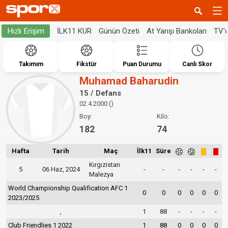
İLK11 KUR
Günün Özeti
At Yarışı Bankoları
TV'
Hızlı Erişim
Takımım
Fikstür
Puan Durumu
Canlı Skor
Muhamad Baharudin
15 / Defans
02.4.2000 ()
Boy:
Kilo:
182
74
Hafta
Tarih
Maç
İlk11
Süre
Kırgızistan
5
06 Haz, 2024
-
-
-
-
-
-
Malezya
World Championship Qualification AFC 1
0
0
0
0
0
0
2023/2025
,
1
88
-
-
-
-
Club Friendlies 1 2022
1
88
0
0
0
0