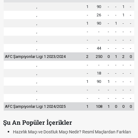
,
1
90
-
-
1
-
,
-
26
-
-
1
-
,
1
90
-
1
-
-
,
-
-
-
-
-
-
,
-
-
-
-
-
-
,
-
44
-
-
-
-
AFC Şampiyonlar Ligi 1 2023/2024
2
250
0
1
2
0
,
-
-
-
-
-
-
,
-
18
-
-
-
-
,
1
90
1
-
-
-
,
-
-
-
-
-
-
,
-
-
-
-
-
-
AFC Şampiyonlar Ligi 1 2024/2025
1
108
1
0
0
0
Şu An Popüler İçerikler
Hazırlık Maçı ve Dostluk Maçı Nedir? Resmî Maçlardan Farkları