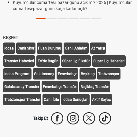
Kuyumcular cumartesi, pazar günü açık mı? 2026 | Kuyumcular
cumartesi-pazar günü kaça kadar açık?
KEŞFET
iddaa
Canlı Skor
Puan Durumu
Canlı Anlatım
At Yarışı
Transfer Haberleri
TV'de Bugün
Süper Lig Fikstür
Süper Lig Haberleri
iddaa Programı
Galatasaray
Fenerbahçe
Beşiktaş
Trabzonspor
Galatasaray Transfer
Fenerbahçe Transfer
Beşiktaş Transfer
Trabzonspor Transfer
Canlı İzle
iddaa Sonuçları
Aktif Sayaç
Takip Et