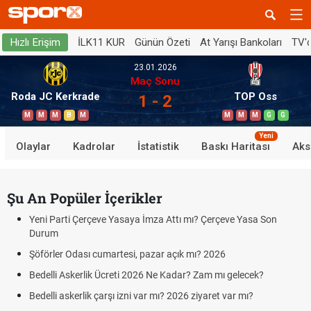
İLK11 KUR
Günün Özeti
At Yarışı Bankoları
TV'
Hızlı Erişim
23.01.2026
Maç Sonu
Roda JC Kerkrade
TOP Oss
1 - 2
M
M
M
B
M
M
M
M
G
G
Yeni
Olaylar
Kadrolar
İstatistik
Baskı Haritası
Aks
Şu An Popüler İçerikler
Yeni Parti Çerçeve Yasaya İmza Attı mı? Çerçeve Yasa Son
Durum
Şöförler Odası cumartesi, pazar açık mı? 2026
Bedelli Askerlik Ücreti 2026 Ne Kadar? Zam mı gelecek?
Bedelli askerlik çarşı izni var mı? 2026 ziyaret var mı?