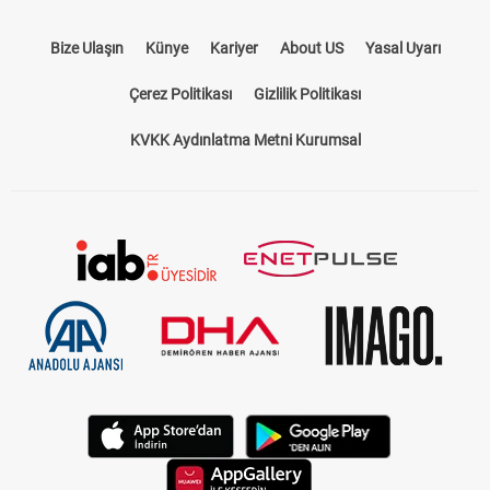
Bize Ulaşın
Künye
Kariyer
About US
Yasal Uyarı
Çerez Politikası
Gizlilik Politikası
KVKK Aydınlatma Metni Kurumsal