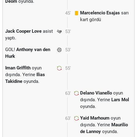
Deom
oyunda.
Marcelencio Esajas
sarı
45'
kart gördü
Jack Cooper Love
asist
53'
yaptı.
GOL!
Anthony van den
53'
Hurk
Iman Griffith
oyun
55'
dışında. Yerine
Ilias
Takidine
oyunda.
Delano Vianello
oyun
63'
dışında. Yerine
Lars Mol
oyunda.
Yaid Marhoum
oyun
63'
dışında. Yerine
Maurilio
de Lannoy
oyunda.