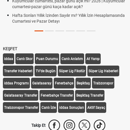
Kuyumcular cumartesi, pazar günü açık mı? 2026 | Kuyumcular
cumartesi-pazar günü kaça kadar açık?
Hafta Sonları Yıllık İzinden Sayılır mı? Yıllık İzin Hesaplamasında
Cumartesi ve Pazar Detayı
KEŞFET
iddaa
Canlı Skor
Puan Durumu
Canlı Anlatım
At Yarışı
Transfer Haberleri
TV'de Bugün
Süper Lig Fikstür
Süper Lig Haberleri
iddaa Programı
Galatasaray
Fenerbahçe
Beşiktaş
Trabzonspor
Galatasaray Transfer
Fenerbahçe Transfer
Beşiktaş Transfer
Trabzonspor Transfer
Canlı İzle
iddaa Sonuçları
Aktif Sayaç
Takip Et