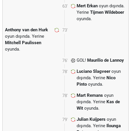
Mert Erkan
oyun dışında.
63'
Yerine
Tijmen Wildeboer
oyunda.
Anthony van den Hurk
73'
oyun dışında. Yerine
Mitchell Paulissen
oyunda.
GOL!
Maurilio de Lannoy
76'
Luciano Slagveer
oyun
78'
dışında. Yerine
Nico
Pinto
oyunda.
Mart Remans
oyun
78'
dışında. Yerine
Kas de
Wit
oyunda.
Julian Kuijpers
oyun
79'
dışında. Yerine
Ilounga