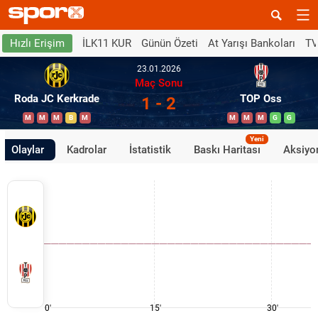
İLK11 KUR
Günün Özeti
At Yarışı Bankoları
TV
Hızlı Erişim
23.01.2026
Maç Sonu
Roda JC Kerkrade
TOP Oss
1 - 2
M
M
M
B
M
M
M
M
G
G
Yeni
Olaylar
Kadrolar
İstatistik
Baskı Haritası
Aksiyon
0'
15'
30'