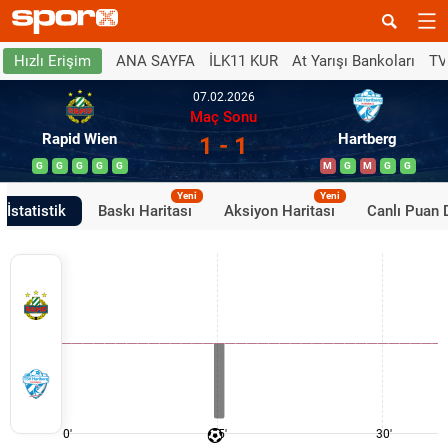
ANA SAYFA
İLK11 KUR
At Yarışı Bankoları
TV
Hızlı Erişim
07.02.2026
Maç Sonu
Rapid Wien
Hartberg
1 - 1
G
G
G
G
G
M
G
M
G
G
Yeni
Yeni
İstatistik
Baskı Haritası
Aksiyon Haritası
Canlı Puan
0'
15'
30'