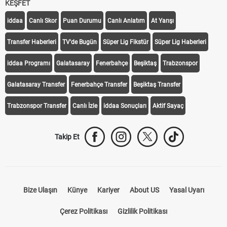
KEŞFET
iddaa
Canlı Skor
Puan Durumu
Canlı Anlatım
At Yarışı
Transfer Haberleri
TV'de Bugün
Süper Lig Fikstür
Süper Lig Haberleri
iddaa Programı
Galatasaray
Fenerbahçe
Beşiktaş
Trabzonspor
Galatasaray Transfer
Fenerbahçe Transfer
Beşiktaş Transfer
Trabzonspor Transfer
Canlı İzle
iddaa Sonuçları
Aktif Sayaç
Takip Et
Bize Ulaşın
Künye
Kariyer
About US
Yasal Uyarı
Çerez Politikası
Gizlilik Politikası