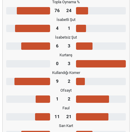
Topla Oynama %
76
24
İsabetli Şut
4
1
İsabetsiz Şut
6
3
Kurtarış
0
3
Kullandığı Korner
9
2
Ofsayt
1
2
Faul
11
21
Sarı Kart