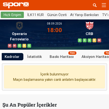
İLK11 KUR
Günün Özeti
At Yarışı Bankoları
TV'
Hızlı Erişim
08.09.2026
18:00
Operario
CRB
Ferroviario
G
G
G
B
M
M
M
G
B
G
Yeni
Ye
Kadrolar
İstatistik
Baskı Haritası
Aksiyon Haritas
İçerik bulunmuyor
Maçın başlamasına yakın canlı anlatım başlayacaktır.
Şu An Popüler İçerikler