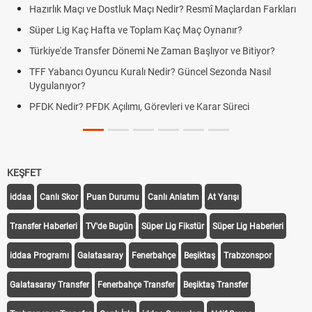
Hazırlık Maçı ve Dostluk Maçı Nedir? Resmî Maçlardan Farkları
Süper Lig Kaç Hafta ve Toplam Kaç Maç Oynanır?
Türkiye'de Transfer Dönemi Ne Zaman Başlıyor ve Bitiyor?
TFF Yabancı Oyuncu Kuralı Nedir? Güncel Sezonda Nasıl
Uygulanıyor?
PFDK Nedir? PFDK Açılımı, Görevleri ve Karar Süreci
KEŞFET
iddaa
Canlı Skor
Puan Durumu
Canlı Anlatım
At Yarışı
Transfer Haberleri
TV'de Bugün
Süper Lig Fikstür
Süper Lig Haberleri
iddaa Programı
Galatasaray
Fenerbahçe
Beşiktaş
Trabzonspor
Galatasaray Transfer
Fenerbahçe Transfer
Beşiktaş Transfer