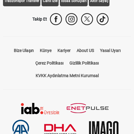
Trabzonspor Transfer
Canlı İzle
iddaa Sonuçları
Aktif Sayaç
Takip Et
Bize Ulaşın
Künye
Kariyer
About US
Yasal Uyarı
Çerez Politikası
Gizlilik Politikası
KVKK Aydınlatma Metni Kurumsal