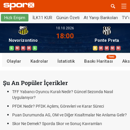
İLK11 KUR
Günün Özeti
At Yarışı Bankoları
TV'
Hızlı Erişim
10.10.2026
18:00
Novorizontino
Ponte Preta
G
M
M
M
G
B
M
M
M
M
Yeni
Olaylar
Kadrolar
İstatistik
Baskı Haritası
Aks
Şu An Popüler İçerikler
TFF Yabancı Oyuncu Kuralı Nedir? Güncel Sezonda Nasıl
Uygulanıyor?
PFDK Nedir? PFDK Açılımı, Görevleri ve Karar Süreci
Puan Durumunda AG, OM ve Diğer Kısaltmalar Ne Anlama Gelir?
Skor Ne Demek? Sporda Skor ve Sonuç Kavramları