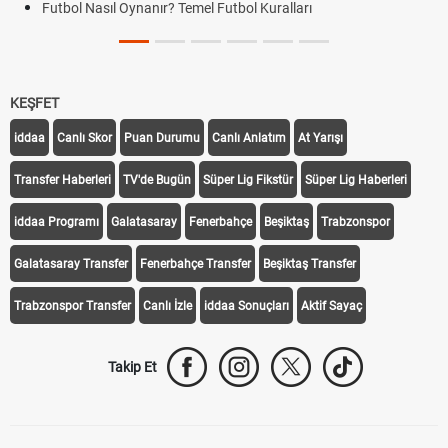
Futbol Nasıl Oynanır? Temel Futbol Kuralları
KEŞFET
iddaa
Canlı Skor
Puan Durumu
Canlı Anlatım
At Yarışı
Transfer Haberleri
TV'de Bugün
Süper Lig Fikstür
Süper Lig Haberleri
iddaa Programı
Galatasaray
Fenerbahçe
Beşiktaş
Trabzonspor
Galatasaray Transfer
Fenerbahçe Transfer
Beşiktaş Transfer
Trabzonspor Transfer
Canlı İzle
iddaa Sonuçları
Aktif Sayaç
Takip Et