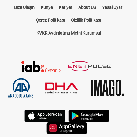
Bize Ulaşın
Künye
Kariyer
About US
Yasal Uyarı
Çerez Politikası
Gizlilik Politikası
KVKK Aydınlatma Metni Kurumsal