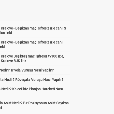
6.30
Marcus
Hol
3.83
Kralove - Beşiktaş maçı şifresiz izle canlı S
lus linki
A.Nusa 1+
T.Baribo G
Kralove - Beşiktaş maçı şifresiz izle canlı
2.96
23.40
inki
J.Larsen 1
J.Larsen G
Kralove Beşiktaş maçı şifresiz tv100 izle,
1.89
2.24
 Kralove BJK link
 Nedir? Trivela Vuruşu Nasıl Yapılır?
ta Nedir? Röveşata Vuruşu Nasıl Yapılır?
 Nedir? Kalecilikte Plonjon Hareketi Nasıl
?
a Asist Nedir? Bir Pozisyonun Asist Sayılma
ri