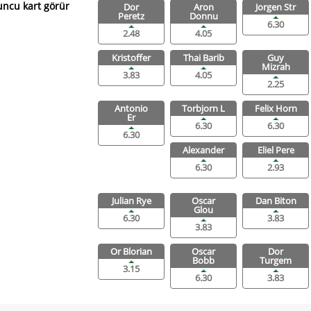
ncu kart görür
Dor
Aron
Jorgen Str
Peretz
Donnu
6.30
2.48
4.05
Kristoffer
Thai Barib
Guy
Mizrah
3.83
4.05
2.25
Antonio
Torbjorn L
Felix Horn
Er
6.30
6.30
6.30
Alexander
Eliel Pere
6.30
2.93
Julian Rye
Oscar
Dan Biton
Glou
6.30
3.83
3.83
Or Blorian
Oscar
Dor
Bobb
Turgem
3.15
6.30
3.83