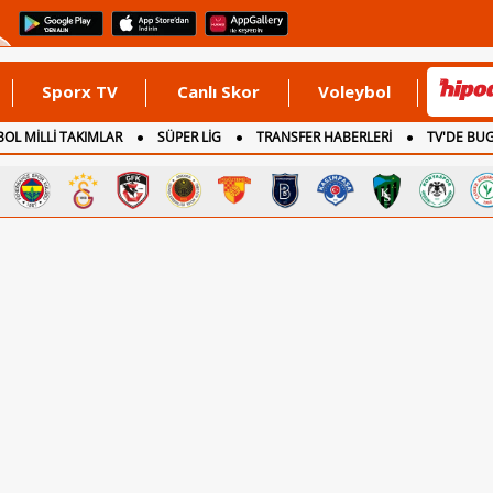
Sporx TV
Canlı Skor
Voleybol
OL MİLLİ TAKIMLAR
SÜPER LİG
TRANSFER HABERLERİ
TV'DE BU