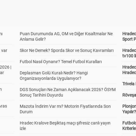
Denny
Patrick Be
Stav
Grop
Lemki
6.30
3.60
3.83
mı
Puan Durumunda AG, OM ve Diğer Kısaltmalar Ne
Hradec 
Anlama Gelir?
Sport P
ncu Özel Bahisleri
T.Baribo 1
A.Donnum
E.Haalan
1
G
t var
Skor Ne Demek? Sporda Skor ve Sonuç Kavramları
Hradec 
16.20
tv100 l
2.76
1.64
Futbol Nasıl Oynanır? Temel Futbol Kuralları
2026 |
Hradec 
ar
Hradec
Deplasman Golü Kuralı Nedir? Hangi
Organizasyonlarda Uygulanıyor?
Trivela
in
DGS Sonuçları Ne Zaman Açıklanacak 2026? ÖSYM
Sonuç Tarihini Duyurdu
Röveşa
Aras
Mazota İndirim Var mı? Motorin Fiyatlarında Son
Plonjon
Durum
Yapılır
Hradec Kralove Beşiktaş maçı şifresiz canlı yayın
Futbold
izle
Kriterle