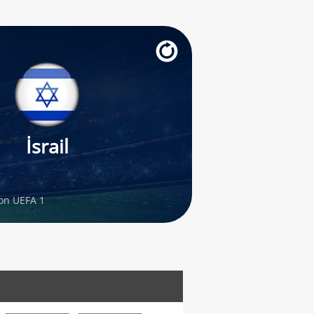
İsrail
on UEFA 1