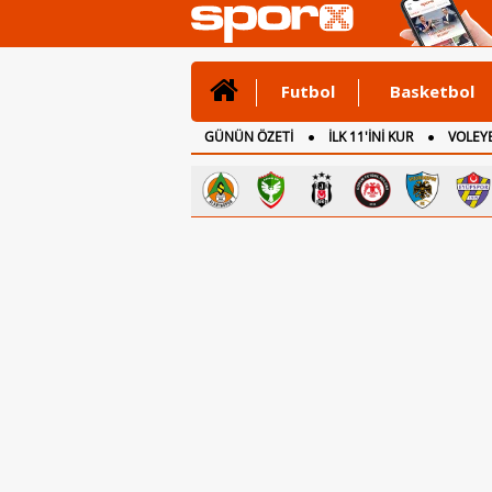
Futbol
Basketbol
GÜNÜN ÖZETİ
İLK 11'İNİ KUR
VOLEYB
CANLI ANLATIM
İNGİLTERE