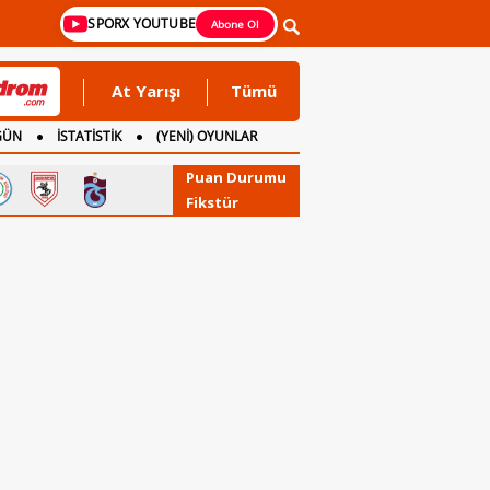
SPORX YOUTUBE
Abone Ol
At Yarışı
Tümü
GÜN
İSTATİSTİK
(YENİ) OYUNLAR
Puan Durumu
Fikstür