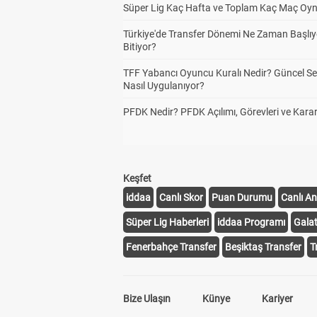
Süper Lig Kaç Hafta ve Toplam Kaç Maç Oyn
Türkiye'de Transfer Dönemi Ne Zaman Başlıy
Bitiyor?
TFF Yabancı Oyuncu Kuralı Nedir? Güncel S
Nasıl Uygulanıyor?
PFDK Nedir? PFDK Açılımı, Görevleri ve Karar
Keşfet
iddaa
Canlı Skor
Puan Durumu
Canlı An
Süper Lig Haberleri
iddaa Programı
Gala
Fenerbahçe Transfer
Beşiktaş Transfer
T
Bize Ulaşın
Künye
Kariyer