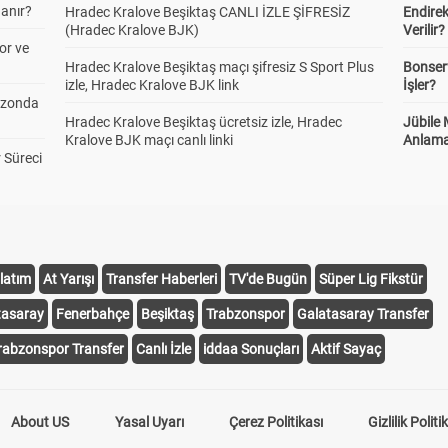
anır?
Hradec Kralove Beşiktaş CANLI İZLE ŞİFRESİZ
Endire
(Hradec Kralove BJK)
Verilir?
or ve
Hradec Kralove Beşiktaş maçı şifresiz S Sport Plus
Bonserv
izle, Hradec Kralove BJK link
İşler?
ezonda
Hradec Kralove Beşiktaş ücretsiz izle, Hradec
Jübile
Kralove BJK maçı canlı linki
Anlama
 Süreci
latım
At Yarışı
Transfer Haberleri
TV'de Bugün
Süper Lig Fikstür
tasaray
Fenerbahçe
Beşiktaş
Trabzonspor
Galatasaray Transfer
rabzonspor Transfer
Canlı İzle
iddaa Sonuçları
Aktif Sayaç
About US
Yasal Uyarı
Çerez Politikası
Gizlilik Politi