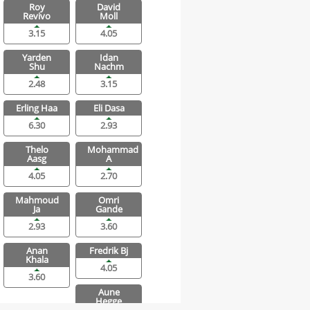
Roy
David
Revivo
Moll
3.15
4.05
Yarden
Idan
Shu
Nachm
2.48
3.15
Erling Haa
Eli Dasa
6.30
2.93
Thelo
Mohammad
Aasg
A
4.05
2.70
Mahmoud
Omri
Ja
Gande
2.93
3.60
Anan
Fredrik Bj
Khala
4.05
3.60
Aune
Hegge