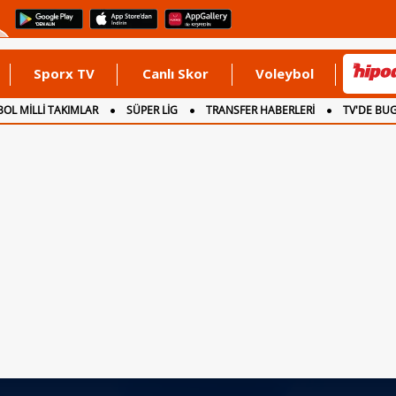
Sporx TV
Canlı Skor
Voleybol
OL MİLLİ TAKIMLAR
SÜPER LİG
TRANSFER HABERLERİ
TV'DE BU