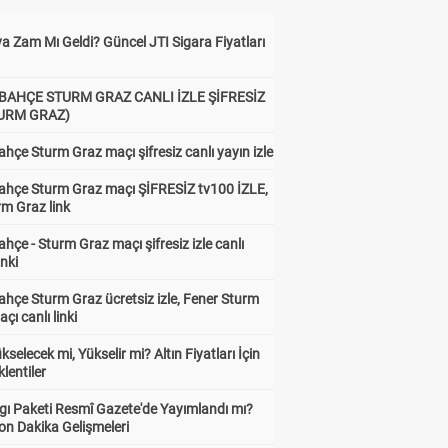
a Zam Mı Geldi? Güncel JTI Sigara Fiyatları
BAHÇE STURM GRAZ CANLI İZLE ŞİFRESİZ
TURM GRAZ)
hçe Sturm Graz maçı şifresiz canlı yayın izle
ahçe Sturm Graz maçı ŞİFRESİZ tv100 İZLE,
rm Graz link
hçe - Sturm Graz maçı şifresiz izle canlı
inki
hçe Sturm Graz ücretsiz izle, Fener Sturm
çı canlı linki
ükselecek mi, Yükselir mi? Altın Fiyatları İçin
lentiler
gı Paketi Resmî Gazete'de Yayımlandı mı?
on Dakika Gelişmeleri