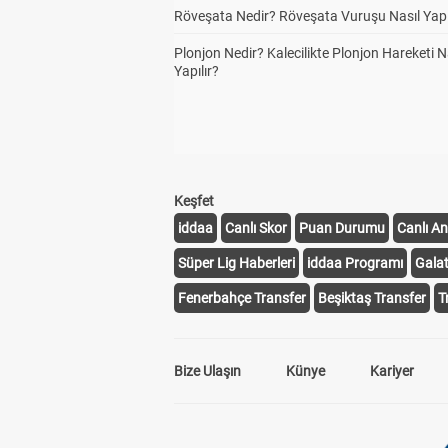
Röveşata Nedir? Röveşata Vuruşu Nasıl Yapı
Plonjon Nedir? Kalecilikte Plonjon Hareketi N
Yapılır?
Keşfet
iddaa
Canlı Skor
Puan Durumu
Canlı An
Süper Lig Haberleri
iddaa Programı
Gala
Fenerbahçe Transfer
Beşiktaş Transfer
T
Bize Ulaşın
Künye
Kariyer