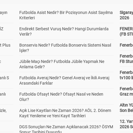
yayın
Futbolda Asist Nedir? Bir Pozisyonun Asist Sayılma
Sigaray
Kriterleri
2026
İZ
Endirekt Serbest Vuruş Nedir? Hangi Durumlarda
FENER
Verilir?
(FB S
t Plus
Bonservis Nedir? Futbolda Bonservis Sistemi Nasıl
Fenerba
İşler?
Fenerb
c
Jübile Maçı Nedir? Futbolda Jübile Yapmak Ne
FB Stu
Anlama Gelir?
Fenerba
anlı S
Futbolda Averaj Nedir? Genel Averaj ve İkili Averaj
tv100 l
Arasındaki Farklar
Fenerba
anlı
Futbolda Ofsayt Nedir? Ofsayt Nasıl ve Neden
Graz ma
Olur?
Altın Y
zle,
Açık Lise Kayıtları Ne Zaman 2026? AÖL 2. Dönem
Son Bek
Kayıt Yenileme ve Yeni Kayıt Tarihleri
12. Yar
DGS Sonuçları Ne Zaman Açıklanacak 2026? ÖSYM
2026 S
Sonuç Tarihini Duyurdu