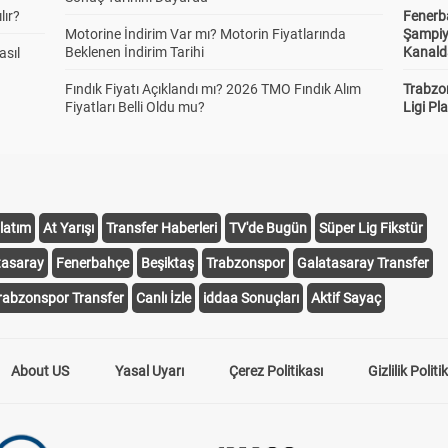
lır?
Fenerb
Motorine İndirim Var mı? Motorin Fiyatlarında
Şampiy
Beklenen İndirim Tarihi
Kanald
asıl
Fındık Fiyatı Açıklandı mı? 2026 TMO Fındık Alım
Trabzo
Fiyatları Belli Oldu mu?
Ligi Pla
latım
At Yarışı
Transfer Haberleri
TV'de Bugün
Süper Lig Fikstür
tasaray
Fenerbahçe
Beşiktaş
Trabzonspor
Galatasaray Transfer
rabzonspor Transfer
Canlı İzle
iddaa Sonuçları
Aktif Sayaç
About US
Yasal Uyarı
Çerez Politikası
Gizlilik Politi