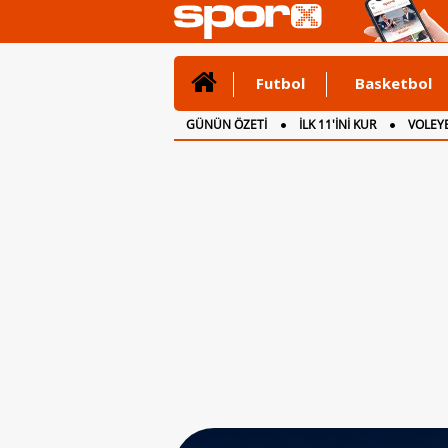
Futbol
Basketbol
GÜNÜN ÖZETİ
İLK 11'İNİ KUR
VOLEYB
CANLI ANLATIM
İNGİLTERE