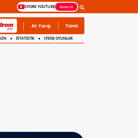
SPORX YOUTUBE
Abone Ol
At Yarışı
Tümü
GÜN
İSTATİSTİK
(YENİ) OYUNLAR