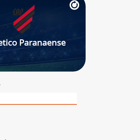
etico Paranaense
r