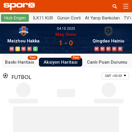
İLK11 KUR
Günün Özeti
At Yarışı Bankoları
TV'
Hızlı Erişim
04.10.2025
Maç Sonu
Meizhou Hakka
Qingdao Hainiu
1 - 0
M
B
M
M
G
M
M
M
M
M
Yeni
Yeni
Baskı Haritası
Aksiyon Haritası
Canlı Puan Durumu
FUTBOL
GMT +00:00