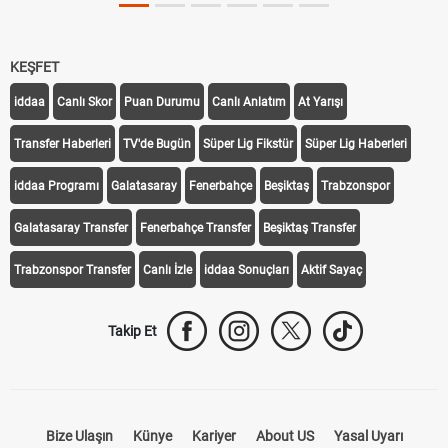
KEŞFET
iddaa
Canlı Skor
Puan Durumu
Canlı Anlatım
At Yarışı
Transfer Haberleri
TV'de Bugün
Süper Lig Fikstür
Süper Lig Haberleri
iddaa Programı
Galatasaray
Fenerbahçe
Beşiktaş
Trabzonspor
Galatasaray Transfer
Fenerbahçe Transfer
Beşiktaş Transfer
Trabzonspor Transfer
Canlı İzle
iddaa Sonuçları
Aktif Sayaç
Takip Et
Bize Ulaşın
Künye
Kariyer
About US
Yasal Uyarı