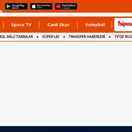
Sporx TV
Canlı Skor
Voleybol
OL MİLLİ TAKIMLAR
SÜPER LİG
TRANSFER HABERLERİ
TV'DE BU