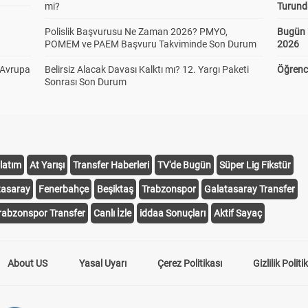
mi?
Turund
Polislik Başvurusu Ne Zaman 2026? PMYO,
Bugün 
POMEM ve PAEM Başvuru Takviminde Son Durum
2026
 Avrupa
Belirsiz Alacak Davası Kalktı mı? 12. Yargı Paketi
Öğrenci
Sonrası Son Durum
latım
At Yarışı
Transfer Haberleri
TV'de Bugün
Süper Lig Fikstür
tasaray
Fenerbahçe
Beşiktaş
Trabzonspor
Galatasaray Transfer
rabzonspor Transfer
Canlı İzle
iddaa Sonuçları
Aktif Sayaç
About US
Yasal Uyarı
Çerez Politikası
Gizlilik Politi