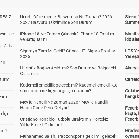
RESİZ
Ücretli Öğretmenlik Başvurusu Ne Zaman? 2026-
Steam 
2027 Başvuru Takviminde Son Durum
Summer 
yın izle
iPhone 18 Ne Zaman Çıkacak? iPhone 18 Tanıtım
Manifes
ve Satış Tarihi
İddiala
 İZLE,
Sigaraya Zam Mı Geldi? Güncel JTI Sigara Fiyatları
LGS Yer
2026
Yerleş
nlı
Hürmüz Boğazı Açıldı mı? Son Durum ve Bölgedeki
Akaryak
Gelişmeler
Sturm
Carrefo
Kademeli emeklilik gelecek mi? Kademeli emeklilikte
son durum nedir, yeni gelişme var mı?
Galatas
Alım
hangi 
Mevlid Kandili Ne Zaman 2026? Mevlid Kandili
Hangi Güne Denk Geliyor?
Fenerb
ı İçin
kaçta,
Cristiano Ronaldo Futbolu Bıraktı mı? Portekizli
Fenerba
Yıldız Emekli Oldu mu?
 mı?
Hradec
Muhammed Salah, Trabzonspor'a geldi mi, gelecek
oynana