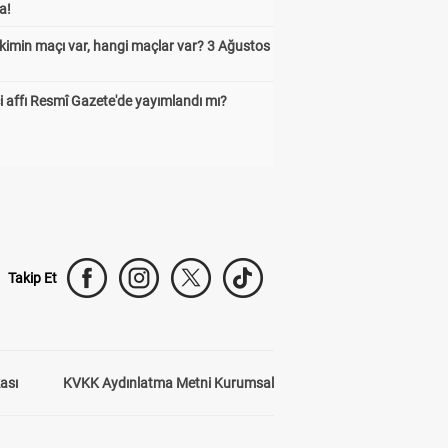
a!
kimin maçı var, hangi maçlar var? 3 Ağustos
 affı Resmî Gazete'de yayımlandı mı?
Takip Et
kası
KVKK Aydınlatma Metni Kurumsal