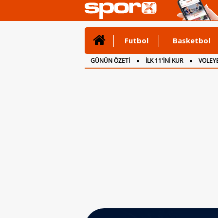
Futbol
Basketbol
GÜNÜN ÖZETİ
İLK 11'İNİ KUR
VOLEYB
CANLI ANLATIM
İNGİLTERE