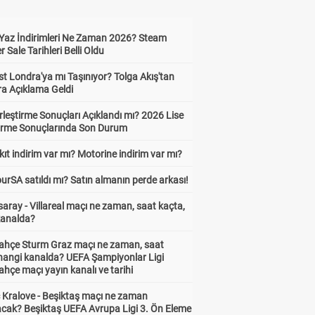
Yaz İndirimleri Ne Zaman 2026? Steam
Sale Tarihleri Belli Oldu
t Londra'ya mı Taşınıyor? Tolga Akış'tan
ra Açıklama Geldi
leştirme Sonuçları Açıklandı mı? 2026 Lise
tirme Sonuçlarında Son Durum
ıt indirim var mı? Motorine indirim var mı?
urSA satıldı mı? Satın almanın perde arkası!
aray - Villareal maçı ne zaman, saat kaçta,
kanalda?
ahçe Sturm Graz maçı ne zaman, saat
 hangi kanalda? UEFA Şampiyonlar Ligi
hçe maçı yayın kanalı ve tarihi
 Kralove - Beşiktaş maçı ne zaman
cak? Beşiktaş UEFA Avrupa Ligi 3. Ön Eleme