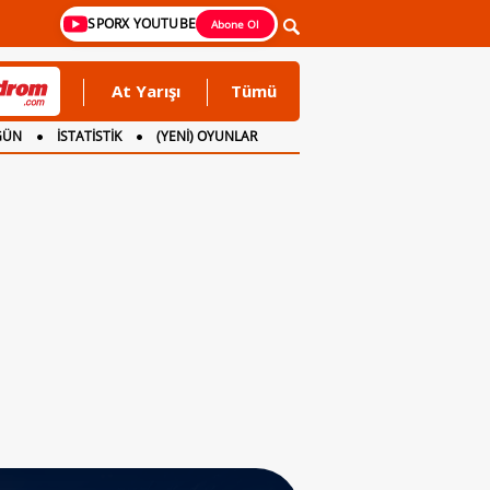
SPORX YOUTUBE
Abone Ol
At Yarışı
Tümü
GÜN
İSTATİSTİK
(YENİ) OYUNLAR