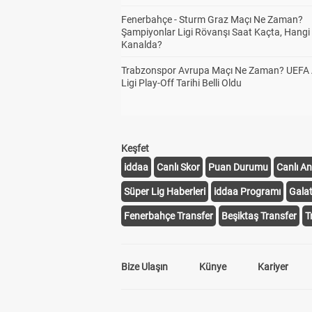
Fenerbahçe - Sturm Graz Maçı Ne Zaman?
Şampiyonlar Ligi Rövanşı Saat Kaçta, Hangi
Kanalda?
Trabzonspor Avrupa Maçı Ne Zaman? UEFA
Ligi Play-Off Tarihi Belli Oldu
Keşfet
iddaa
Canlı Skor
Puan Durumu
Canlı An
Süper Lig Haberleri
iddaa Programı
Gala
Fenerbahçe Transfer
Beşiktaş Transfer
T
Bize Ulaşın
Künye
Kariyer